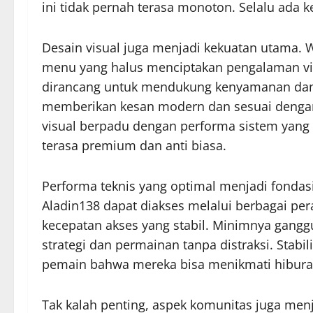
ini tidak pernah terasa monoton. Selalu ada 
Desain visual juga menjadi kekuatan utama. W
menu yang halus menciptakan pengalaman vis
dirancang untuk mendukung kenyamanan dan 
memberikan kesan modern dan sesuai dengan g
visual berpadu dengan performa sistem yang 
terasa premium dan anti biasa.
Performa teknis yang optimal menjadi fondas
Aladin138 dapat diakses melalui berbagai p
kecepatan akses yang stabil. Minimnya gang
strategi dan permainan tanpa distraksi. Stabi
pemain bahwa mereka bisa menikmati hibura
Tak kalah penting, aspek komunitas juga menj