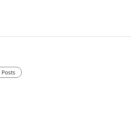
l Posts