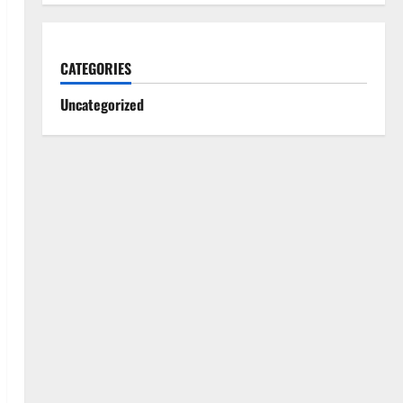
CATEGORIES
Uncategorized