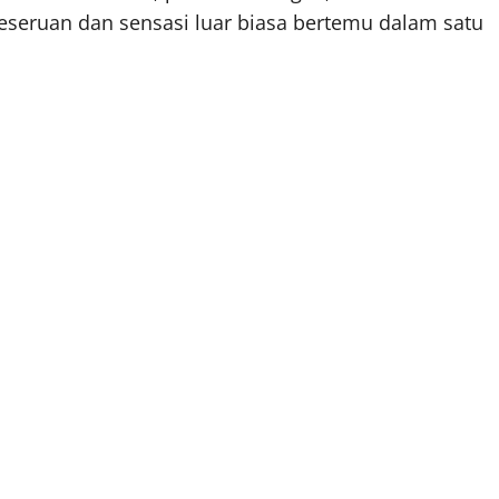
keseruan dan sensasi luar biasa bertemu dalam satu