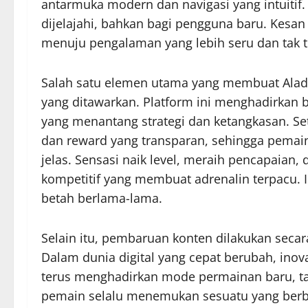
antarmuka modern dan navigasi yang intuitif
dijelajahi, bahkan bagi pengguna baru. Kesa
menuju pengalaman yang lebih seru dan tak t
Salah satu elemen utama yang membuat Aladin
yang ditawarkan. Platform ini menghadirkan b
yang menantang strategi dan ketangkasan. Se
dan reward yang transparan, sehingga pemai
jelas. Sensasi naik level, meraih pencapaian
kompetitif yang membuat adrenalin terpacu. 
betah berlama-lama.
Selain itu, pembaruan konten dilakukan seca
Dalam dunia digital yang cepat berubah, inova
terus menghadirkan mode permainan baru, tan
pemain selalu menemukan sesuatu yang berbed