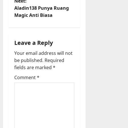
Next:
s
Aladin138 Punya Ruang
t
Magic Anti Biasa
n
a
Leave a Reply
v
Your email address will not
be published.
Required
i
fields are marked
*
g
Comment
*
a
t
i
o