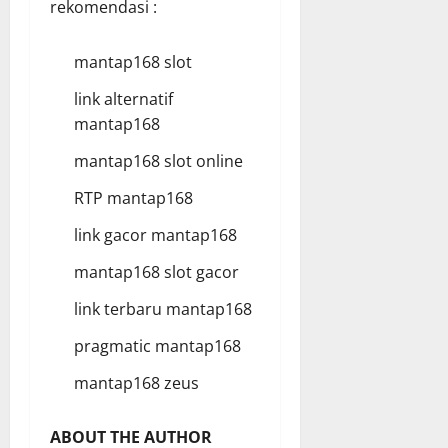
rekomendasi :
mantap168 slot
link alternatif
mantap168
mantap168 slot online
RTP mantap168
link gacor mantap168
mantap168 slot gacor
link terbaru mantap168
pragmatic mantap168
mantap168 zeus
ABOUT THE AUTHOR