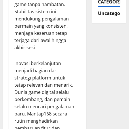
CATEGORIES
game tanpa hambatan.
Stabilitas sistem ini
Uncategorize
mendukung pengalaman
bermain yang konsisten,
menjaga keseruan tetap
terjaga dari awal hingga
akhir sesi.
Inovasi berkelanjutan
menjadi bagian dari
strategi platform untuk
tetap relevan dan menarik.
Dunia game digital selalu
berkembang, dan pemain
selalu mencari pengalaman
baru. Mantap168 secara
rutin menghadirkan
pembaruan fitur dan