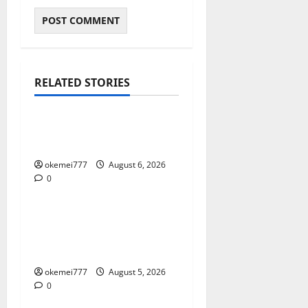
RELATED STORIES
Uncategorized
Okeplay777 Bawa
Suasana Makin Segar
okemei777
August 6, 2026
0
Uncategorized
Aladin138 Bawa
Nuansa Modern
Elegan
okemei777
August 5, 2026
0
Uncategorized