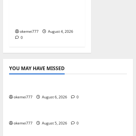
Mantap168 Hadir
dengan Gaya Masa
Kini
okemei777
August 4, 2026
0
YOU MAY HAVE MISSED
Uncategorized
Okeplay777 Bawa Suasana Makin Segar
okemei777
August 6, 2026
0
Uncategorized
Aladin138 Bawa Nuansa Modern Elegan
okemei777
August 5, 2026
0
Uncategorized