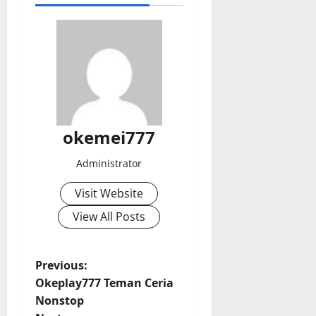
okemei777
Administrator
Visit Website
View All Posts
P
Previous:
Okeplay777 Teman Ceria
o
Nonstop