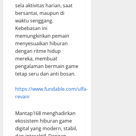
sela aktivitas harian, saat
bersantai, maupun di
waktu senggang.
Kebebasan ini
memungkinkan pemain
menyesuaikan hiburan
dengan ritme hidup
mereka, membuat
pengalaman bermain game
tetap seru dan anti bosan.
https://www.fundable.com/ulfa-
revani
Mantap168 menghadirkan
ekosistem hiburan game
digital yang modern, stabil,