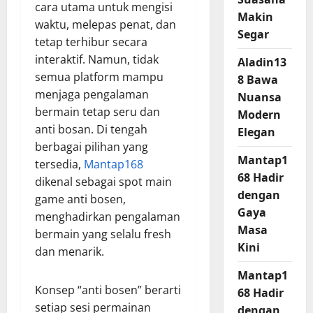
cara utama untuk mengisi
Makin
waktu, melepas penat, dan
Segar
tetap terhibur secara
interaktif. Namun, tidak
Aladin13
semua platform mampu
8 Bawa
menjaga pengalaman
Nuansa
bermain tetap seru dan
Modern
anti bosan. Di tengah
Elegan
berbagai pilihan yang
Mantap1
tersedia,
Mantap168
68 Hadir
dikenal sebagai spot main
dengan
game anti bosen,
Gaya
menghadirkan pengalaman
Masa
bermain yang selalu fresh
Kini
dan menarik.
Mantap1
Konsep “anti bosen” berarti
68 Hadir
setiap sesi permainan
dengan