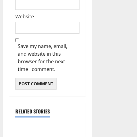
Website
Save my name, email,
and website in this
browser for the next
time I comment.
RELATED STORIES
Uncategorized
Okeplay777 Hadir dengan