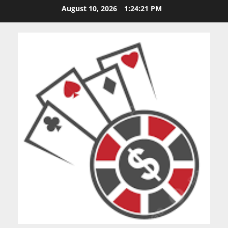
Skip
August 10, 2026
1:24:22 PM
to
content