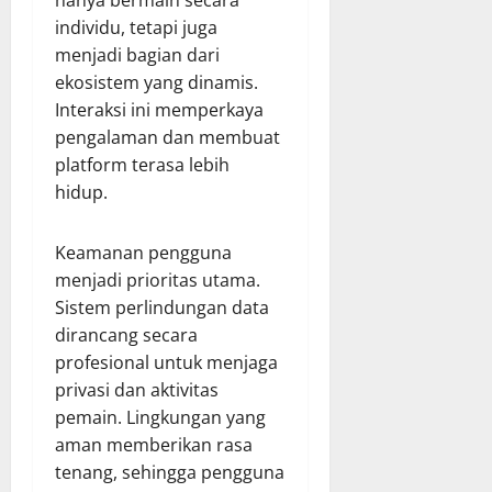
hanya bermain secara
individu, tetapi juga
menjadi bagian dari
ekosistem yang dinamis.
Interaksi ini memperkaya
pengalaman dan membuat
platform terasa lebih
hidup.
Keamanan pengguna
menjadi prioritas utama.
Sistem perlindungan data
dirancang secara
profesional untuk menjaga
privasi dan aktivitas
pemain. Lingkungan yang
aman memberikan rasa
tenang, sehingga pengguna