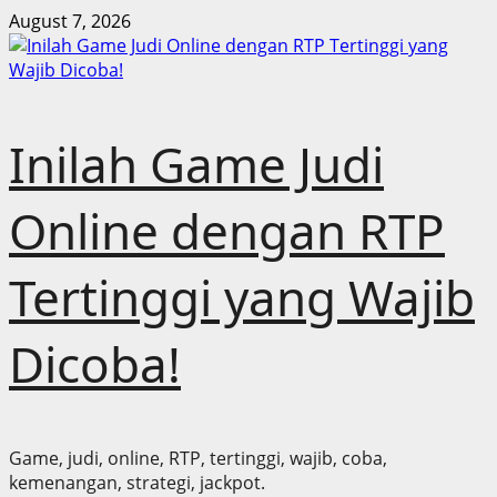
Skip
August 7, 2026
to
content
Inilah Game Judi
Online dengan RTP
Tertinggi yang Wajib
Dicoba!
Game, judi, online, RTP, tertinggi, wajib, coba,
kemenangan, strategi, jackpot.