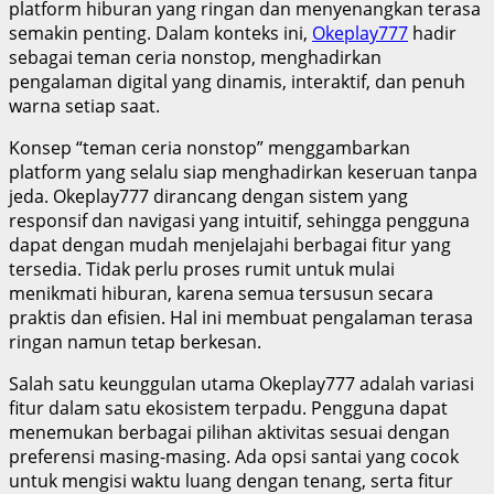
platform hiburan yang ringan dan menyenangkan terasa
semakin penting. Dalam konteks ini,
Okeplay777
hadir
sebagai teman ceria nonstop, menghadirkan
pengalaman digital yang dinamis, interaktif, dan penuh
warna setiap saat.
Konsep “teman ceria nonstop” menggambarkan
platform yang selalu siap menghadirkan keseruan tanpa
jeda. Okeplay777 dirancang dengan sistem yang
responsif dan navigasi yang intuitif, sehingga pengguna
dapat dengan mudah menjelajahi berbagai fitur yang
tersedia. Tidak perlu proses rumit untuk mulai
menikmati hiburan, karena semua tersusun secara
praktis dan efisien. Hal ini membuat pengalaman terasa
ringan namun tetap berkesan.
Salah satu keunggulan utama Okeplay777 adalah variasi
fitur dalam satu ekosistem terpadu. Pengguna dapat
menemukan berbagai pilihan aktivitas sesuai dengan
preferensi masing-masing. Ada opsi santai yang cocok
untuk mengisi waktu luang dengan tenang, serta fitur