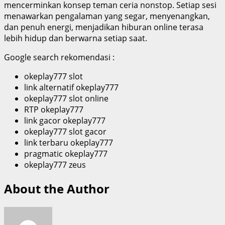
mencerminkan konsep teman ceria nonstop. Setiap sesi
menawarkan pengalaman yang segar, menyenangkan,
dan penuh energi, menjadikan hiburan online terasa
lebih hidup dan berwarna setiap saat.
Google search rekomendasi :
okeplay777 slot
link alternatif okeplay777
okeplay777 slot online
RTP okeplay777
link gacor okeplay777
okeplay777 slot gacor
link terbaru okeplay777
pragmatic okeplay777
okeplay777 zeus
About the Author