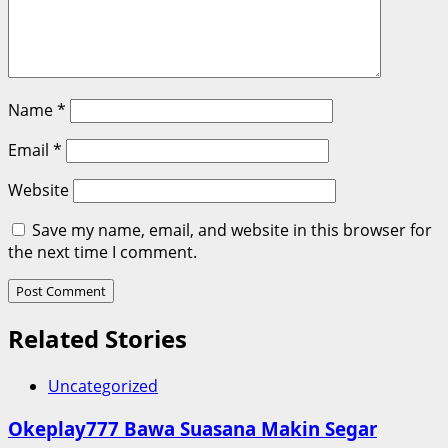
Name
*
Email
*
Website
Save my name, email, and website in this browser for
the next time I comment.
Related Stories
Uncategorized
Okeplay777 Bawa Suasana Makin Segar