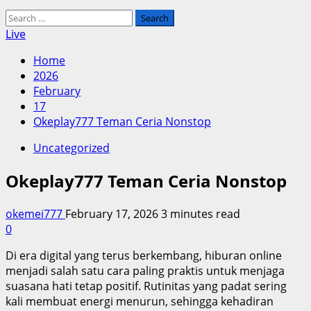
Primary
Search
Menu
for:
Live
Home
2026
February
17
Okeplay777 Teman Ceria Nonstop
Uncategorized
Okeplay777 Teman Ceria Nonstop
okemei777
February 17, 2026
3 minutes read
0
Di era digital yang terus berkembang, hiburan online
menjadi salah satu cara paling praktis untuk menjaga
suasana hati tetap positif. Rutinitas yang padat sering
kali membuat energi menurun, sehingga kehadiran