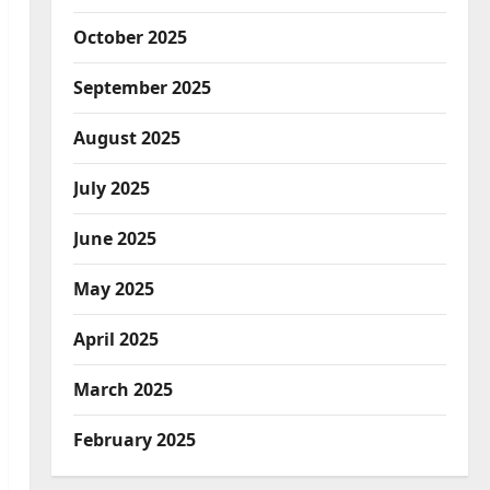
October 2025
September 2025
August 2025
July 2025
June 2025
May 2025
April 2025
March 2025
February 2025