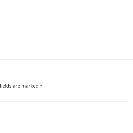
fields are marked
*