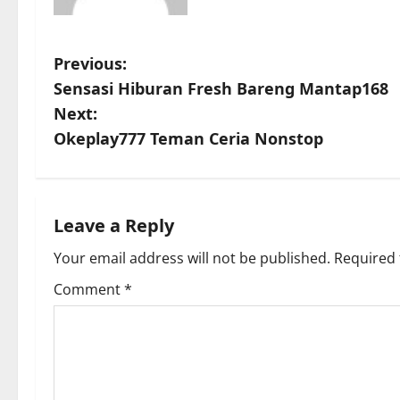
P
Previous:
Sensasi Hiburan Fresh Bareng Mantap168
o
Next:
s
Okeplay777 Teman Ceria Nonstop
t
n
Leave a Reply
a
Your email address will not be published.
Required 
v
Comment
*
i
g