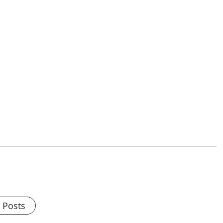
l Posts