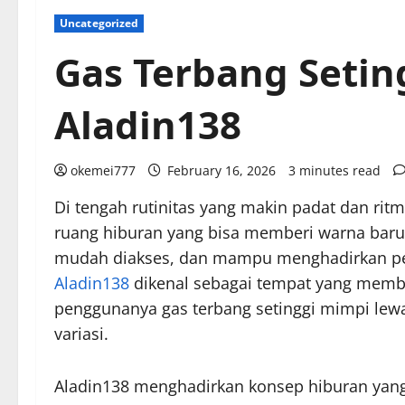
Uncategorized
Gas Terbang Setin
Aladin138
okemei777
February 16, 2026
3 minutes read
Di tengah rutinitas yang makin padat dan rit
ruang hiburan yang bisa memberi warna baru. 
mudah diakses, dan mampu menghadirkan pen
Aladin138
dikenal sebagai tempat yang membe
penggunanya gas terbang setinggi mimpi lew
variasi.
Aladin138 menghadirkan konsep hiburan yang 