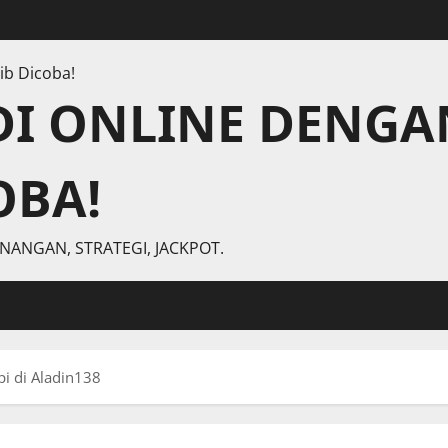
DI ONLINE DENGA
OBA!
MENANGAN, STRATEGI, JACKPOT.
i di Aladin138