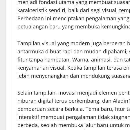
menjadi fondasi utama yang membuat suasana 
karakteristik sendiri, baik dari segi visual, 
Perbedaan ini menciptakan pengalaman yang ka
petualangan baru yang membuka kemungkina
Tampilan visual yang modern juga berperan
antarmuka dibuat rapi dan mudah dipahami, 
fitur tanpa hambatan. Warna, animasi, dan t
kenyamanan visual. Ketika tampilan terasa e
lebih menyenangkan dan mendukung suasana 
Selain tampilan, inovasi menjadi elemen pen
hiburan digital terus berkembang, dan Aladi
pembaruan secara berkala. Tema baru, fitur
interaktif membuat pengalaman tidak stagn
berbeda, seolah membuka jalur baru untuk me