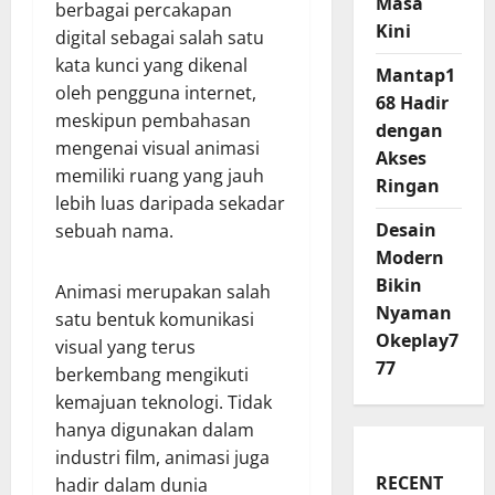
Masa
berbagai percakapan
Kini
digital sebagai salah satu
kata kunci yang dikenal
Mantap1
oleh pengguna internet,
68 Hadir
meskipun pembahasan
dengan
mengenai visual animasi
Akses
memiliki ruang yang jauh
Ringan
lebih luas daripada sekadar
Desain
sebuah nama.
Modern
Bikin
Animasi merupakan salah
Nyaman
satu bentuk komunikasi
Okeplay7
visual yang terus
77
berkembang mengikuti
kemajuan teknologi. Tidak
hanya digunakan dalam
industri film, animasi juga
RECENT
hadir dalam dunia