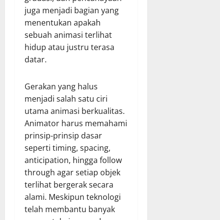
juga menjadi bagian yang
menentukan apakah
sebuah animasi terlihat
hidup atau justru terasa
datar.
Gerakan yang halus
menjadi salah satu ciri
utama animasi berkualitas.
Animator harus memahami
prinsip-prinsip dasar
seperti timing, spacing,
anticipation, hingga follow
through agar setiap objek
terlihat bergerak secara
alami. Meskipun teknologi
telah membantu banyak