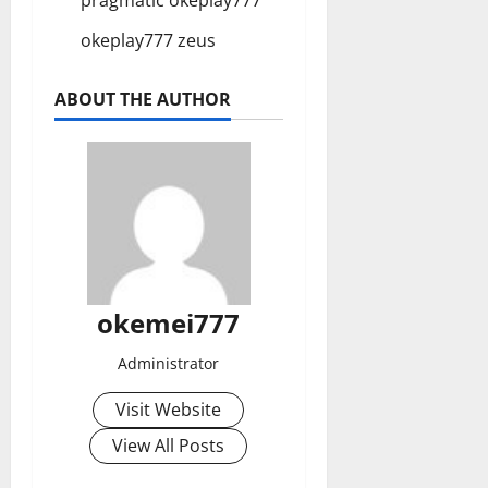
pragmatic okeplay777
okeplay777 zeus
ABOUT THE AUTHOR
okemei777
Administrator
Visit Website
View All Posts