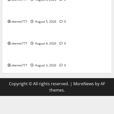
Uncategorized
Aladin138 Bawa Nuansa Modern Elegan
okemei777
August 5, 2026
0
Uncategorized
Mantap168 Hadir dengan Gaya Masa Kini
okemei777
August 4, 2026
0
Uncategorized
Mantap168 Hadir dengan Akses Ringan
okemei777
August 3, 2026
0
Copyright © All rights reserved.
|
MoreNews
by AF
themes.