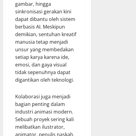
gambar, hingga
sinkronisasi gerakan kini
dapat dibantu oleh sistem
berbasis AI. Meskipun
demikian, sentuhan kreatif
manusia tetap menjadi
unsur yang membedakan
setiap karya karena ide,
emosi, dan gaya visual
tidak sepenuhnya dapat
digantikan oleh teknologi.
Kolaborasi juga menjadi
bagian penting dalam
industri animasi modern.
Sebuah proyek sering kali
melibatkan ilustrator,
animator, penulis naskah,