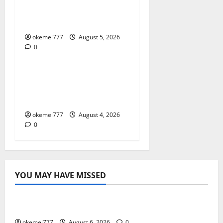
Nuansa Modern
Elegan
okemei777
August 5, 2026
0
Uncategorized
Mantap168 Hadir
dengan Gaya Masa
Kini
okemei777
August 4, 2026
0
YOU MAY HAVE MISSED
Uncategorized
Okeplay777 Bawa Suasana Makin Segar
okemei777
August 6, 2026
0