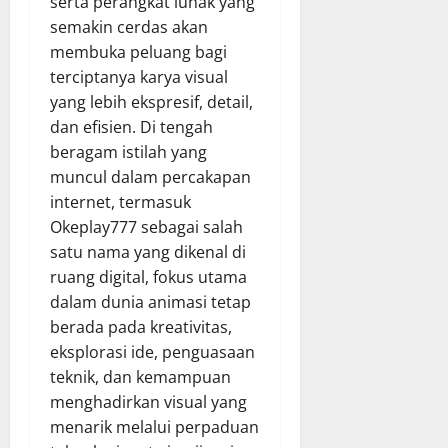
serta perangkat lunak yang
semakin cerdas akan
membuka peluang bagi
terciptanya karya visual
yang lebih ekspresif, detail,
dan efisien. Di tengah
beragam istilah yang
muncul dalam percakapan
internet, termasuk
Okeplay777 sebagai salah
satu nama yang dikenal di
ruang digital, fokus utama
dalam dunia animasi tetap
berada pada kreativitas,
eksplorasi ide, penguasaan
teknik, dan kemampuan
menghadirkan visual yang
menarik melalui perpaduan