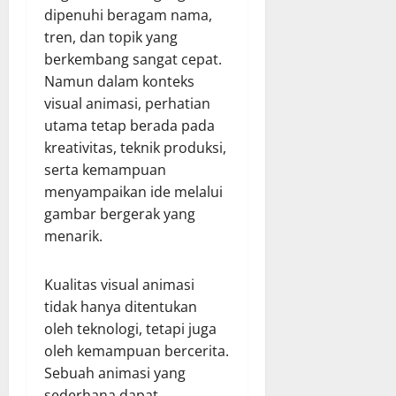
dipenuhi beragam nama,
tren, dan topik yang
berkembang sangat cepat.
Namun dalam konteks
visual animasi, perhatian
utama tetap berada pada
kreativitas, teknik produksi,
serta kemampuan
menyampaikan ide melalui
gambar bergerak yang
menarik.
Kualitas visual animasi
tidak hanya ditentukan
oleh teknologi, tetapi juga
oleh kemampuan bercerita.
Sebuah animasi yang
sederhana dapat