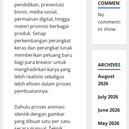
COMMENTS
pendidikan, presentasi
bisnis, media sosial,
No
permainan digital, hingga
comments
materi promosi berbagai
to show.
produk. Setiap
perkembangan perangkat
keras dan perangkat lunak
memberikan peluang baru
bagi para kreator untuk
ARCHIVES
menghadirkan karya yang
August
lebih realistis sekaligus
2026
lebih efisien dalam proses
pembuatannya.
July 2026
Dahulu proses animasi
June 2026
identik dengan gambar
yang dibuat satu per satu
May 2026
secara manual. Teknik