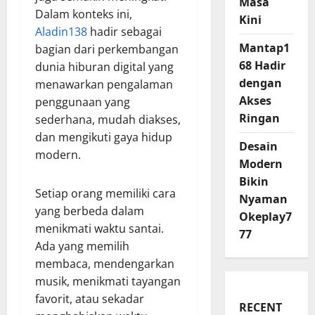
Masa
Dalam konteks ini,
Kini
Aladin138
hadir sebagai
Mantap1
bagian dari perkembangan
68 Hadir
dunia hiburan digital yang
dengan
menawarkan pengalaman
Akses
penggunaan yang
Ringan
sederhana, mudah diakses,
dan mengikuti gaya hidup
Desain
modern.
Modern
Bikin
Setiap orang memiliki cara
Nyaman
yang berbeda dalam
Okeplay7
menikmati waktu santai.
77
Ada yang memilih
membaca, mendengarkan
musik, menikmati tayangan
favorit, atau sekadar
RECENT