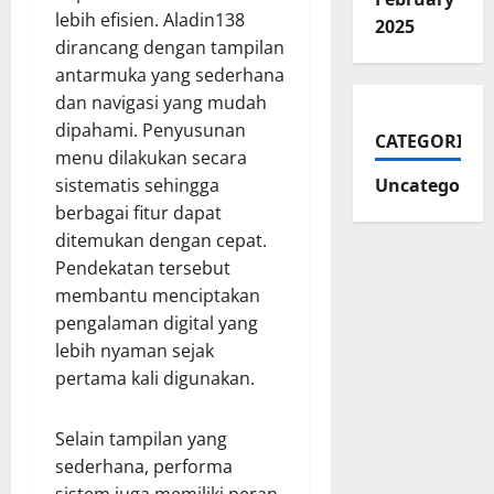
lebih efisien. Aladin138
2025
dirancang dengan tampilan
antarmuka yang sederhana
dan navigasi yang mudah
dipahami. Penyusunan
CATEGORIES
menu dilakukan secara
sistematis sehingga
Uncategorize
berbagai fitur dapat
ditemukan dengan cepat.
Pendekatan tersebut
membantu menciptakan
pengalaman digital yang
lebih nyaman sejak
pertama kali digunakan.
Selain tampilan yang
sederhana, performa