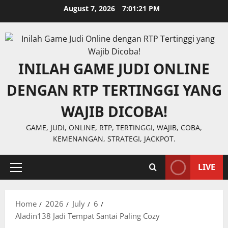
Skip
August 7, 2026
7:01:22 PM
to
content
INILAH GAME JUDI ONLINE
DENGAN RTP TERTINGGI YANG
WAJIB DICOBA!
GAME, JUDI, ONLINE, RTP, TERTINGGI, WAJIB, COBA,
KEMENANGAN, STRATEGI, JACKPOT.
LIVE
Primary
Menu
Home
2026
July
6
Aladin138 Jadi Tempat Santai Paling Cozy