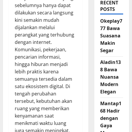
RECENT
sebelumnya hanya dapat
POSTS
dilakukan secara langsung
kini semakin mudah
Okeplay7
dijalankan melalui
77 Bawa
perangkat yang terhubung
Suasana
dengan internet.
Makin
Komunikasi, pekerjaan,
Segar
pencarian informasi,
Aladin13
hingga hiburan menjadi
8 Bawa
lebih praktis karena
Nuansa
semuanya tersedia dalam
Modern
satu ekosistem digital. Di
Elegan
tengah perubahan
tersebut, kebutuhan akan
Mantap1
ruang yang memberikan
68 Hadir
kenyamanan saat
dengan
menikmati waktu luang
Gaya
juga semakin meningkat.