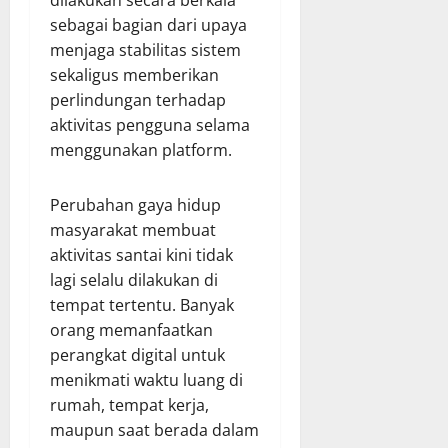
dilakukan secara berkala
sebagai bagian dari upaya
menjaga stabilitas sistem
sekaligus memberikan
perlindungan terhadap
aktivitas pengguna selama
menggunakan platform.
Perubahan gaya hidup
masyarakat membuat
aktivitas santai kini tidak
lagi selalu dilakukan di
tempat tertentu. Banyak
orang memanfaatkan
perangkat digital untuk
menikmati waktu luang di
rumah, tempat kerja,
maupun saat berada dalam