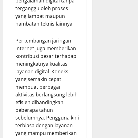
pengalaman digital tanpa
terganggu oleh proses
yang lambat maupun
hambatan teknis lainnya.
Perkembangan jaringan
internet juga memberikan
kontribusi besar terhadap
meningkatnya kualitas
layanan digital. Koneksi
yang semakin cepat
membuat berbagai
aktivitas berlangsung lebih
efisien dibandingkan
beberapa tahun
sebelumnya. Pengguna kini
terbiasa dengan layanan
yang mampu memberikan