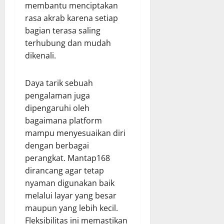
membantu menciptakan
rasa akrab karena setiap
bagian terasa saling
terhubung dan mudah
dikenali.
Daya tarik sebuah
pengalaman juga
dipengaruhi oleh
bagaimana platform
mampu menyesuaikan diri
dengan berbagai
perangkat. Mantap168
dirancang agar tetap
nyaman digunakan baik
melalui layar yang besar
maupun yang lebih kecil.
Fleksibilitas ini memastikan