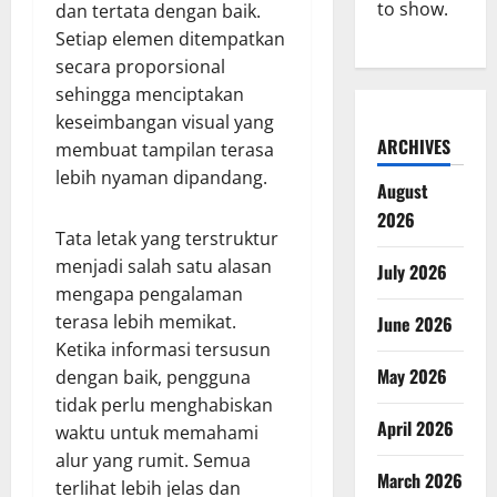
to show.
dan tertata dengan baik.
Setiap elemen ditempatkan
secara proporsional
sehingga menciptakan
keseimbangan visual yang
ARCHIVES
membuat tampilan terasa
lebih nyaman dipandang.
August
2026
Tata letak yang terstruktur
menjadi salah satu alasan
July 2026
mengapa pengalaman
terasa lebih memikat.
June 2026
Ketika informasi tersusun
May 2026
dengan baik, pengguna
tidak perlu menghabiskan
April 2026
waktu untuk memahami
alur yang rumit. Semua
March 2026
terlihat lebih jelas dan