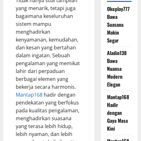
Tidak hanya soal tampilan
yang menarik, tetapi juga
Okeplay777
bagaimana keseluruhan
Bawa
sistem mampu
Suasana
menghadirkan
Makin
kenyamanan, kemudahan,
Segar
dan kesan yang bertahan
Aladin138
dalam ingatan. Sebuah
Bawa
pengalaman yang memikat
Nuansa
lahir dari perpaduan
Modern
berbagai elemen yang
Elegan
bekerja secara harmonis.
Mantap168
hadir dengan
Mantap168
pendekatan yang berfokus
Hadir
pada kualitas pengalaman,
dengan
menghadirkan suasana
Gaya Masa
yang terasa lebih hidup,
Kini
lebih nyaman, dan lebih