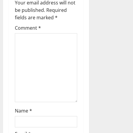
v
Your email address will not
be published.
Required
i
fields are marked
*
g
Comment
*
a
t
i
o
n
Name
*