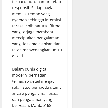
terburu-buru namun tetap
responsif. Setiap bagian
memiliki tempo yang
nyaman sehingga interaksi
terasa lebih natural. Ritme
yang terjaga membantu
menciptakan pengalaman
yang tidak melelahkan dan
tetap menyenangkan untuk
diikuti.
Dalam dunia digital
modern, perhatian
terhadap detail menjadi
salah satu pembeda utama
antara pengalaman biasa
dan pengalaman yang
berkesan. Mantap168