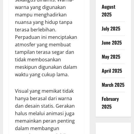
August
warna yang digunakan
2025
mampu menghadirkan
nuansa yang hidup tanpa
July 2025
terasa berlebihan.
Perpaduan ini menciptakan
June 2025
atmosfer yang membuat
tampilan terasa segar dan
May 2025
tidak membosankan
meskipun digunakan dalam
April 2025
waktu yang cukup lama.
March 2025
Visual yang memikat tidak
hanya berasal dari warna
February
dan desain statis. Gerakan
2025
halus melalui animasi juga
memainkan peran penting
dalam membangun