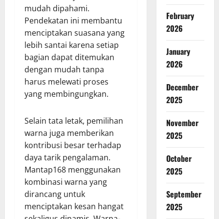
mudah dipahami.
February
Pendekatan ini membantu
2026
menciptakan suasana yang
lebih santai karena setiap
January
bagian dapat ditemukan
2026
dengan mudah tanpa
harus melewati proses
December
yang membingungkan.
2025
Selain tata letak, pemilihan
November
warna juga memberikan
2025
kontribusi besar terhadap
daya tarik pengalaman.
October
Mantap168 menggunakan
2025
kombinasi warna yang
September
dirancang untuk
menciptakan kesan hangat
2025
sekaligus dinamis. Warna-