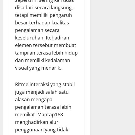
seperti ini sering kali tidak
disadari secara langsung,
tetapi memiliki pengaruh
besar terhadap kualitas
pengalaman secara
keseluruhan. Kehadiran
elemen tersebut membuat
tampilan terasa lebih hidup
dan memiliki kedalaman
visual yang menarik.
Ritme interaksi yang stabil
juga menjadi salah satu
alasan mengapa
pengalaman terasa lebih
memikat. Mantap168
menghadirkan alur
penggunaan yang tidak