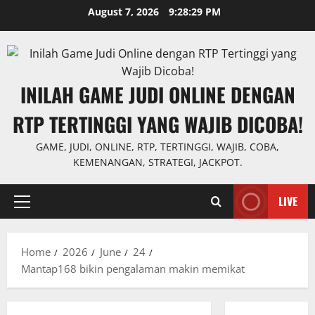
Skip
August 7, 2026
9:28:30 PM
to
content
INILAH GAME JUDI ONLINE DENGAN
RTP TERTINGGI YANG WAJIB DICOBA!
GAME, JUDI, ONLINE, RTP, TERTINGGI, WAJIB, COBA,
KEMENANGAN, STRATEGI, JACKPOT.
LIVE
Primary
Menu
Home
2026
June
24
Mantap168 bikin pengalaman makin memikat