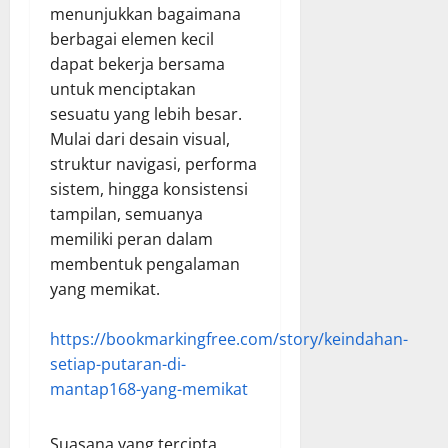
menunjukkan bagaimana
berbagai elemen kecil
dapat bekerja bersama
untuk menciptakan
sesuatu yang lebih besar.
Mulai dari desain visual,
struktur navigasi, performa
sistem, hingga konsistensi
tampilan, semuanya
memiliki peran dalam
membentuk pengalaman
yang memikat.
https://bookmarkingfree.com/story/keindahan-
setiap-putaran-di-
mantap168-yang-memikat
Suasana yang tercipta