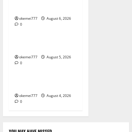
Okeplay777 Bawa Suasana
Makin Segar
okemei777
August 6, 2026
0
Uncategorized
Aladin138 Bawa Nuansa
Modern Elegan
okemei777
August 5, 2026
0
Uncategorized
Mantap168 Hadir dengan
Gaya Masa Kini
okemei777
August 4, 2026
0
YOU MAY HAVE MISSED