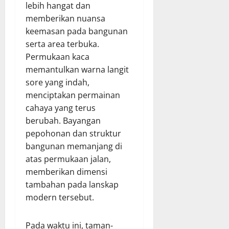
lebih hangat dan
memberikan nuansa
keemasan pada bangunan
serta area terbuka.
Permukaan kaca
memantulkan warna langit
sore yang indah,
menciptakan permainan
cahaya yang terus
berubah. Bayangan
pepohonan dan struktur
bangunan memanjang di
atas permukaan jalan,
memberikan dimensi
tambahan pada lanskap
modern tersebut.
Pada waktu ini, taman-