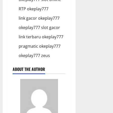
RTP okeplay777
link gacor okeplay777
okeplay777 slot gacor
link terbaru okeplay777
pragmatic okeplay777
okeplay777 zeus
ABOUT THE AUTHOR