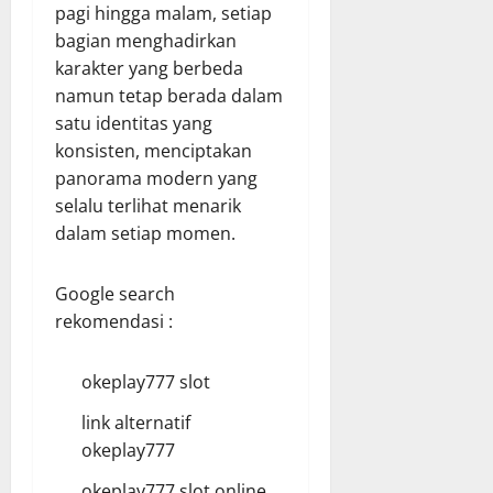
pagi hingga malam, setiap
bagian menghadirkan
karakter yang berbeda
namun tetap berada dalam
satu identitas yang
konsisten, menciptakan
panorama modern yang
selalu terlihat menarik
dalam setiap momen.
Google search
rekomendasi :
okeplay777 slot
link alternatif
okeplay777
okeplay777 slot online