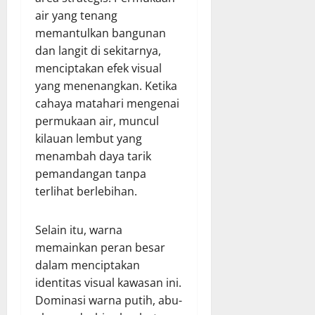
air yang tenang
memantulkan bangunan
dan langit di sekitarnya,
menciptakan efek visual
yang menenangkan. Ketika
cahaya matahari mengenai
permukaan air, muncul
kilauan lembut yang
menambah daya tarik
pemandangan tanpa
terlihat berlebihan.
Selain itu, warna
memainkan peran besar
dalam menciptakan
identitas visual kawasan ini.
Dominasi warna putih, abu-