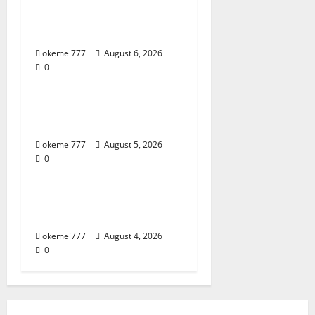
Okeplay777 Bawa Suasana
Makin Segar
okemei777
August 6, 2026
0
Uncategorized
Aladin138 Bawa Nuansa
Modern Elegan
okemei777
August 5, 2026
0
Uncategorized
Mantap168 Hadir dengan
Gaya Masa Kini
okemei777
August 4, 2026
0