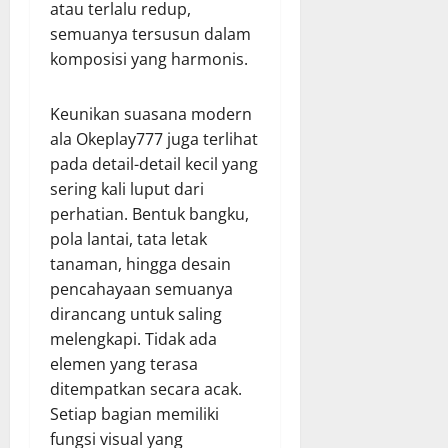
atau terlalu redup,
semuanya tersusun dalam
komposisi yang harmonis.
Keunikan suasana modern
ala Okeplay777 juga terlihat
pada detail-detail kecil yang
sering kali luput dari
perhatian. Bentuk bangku,
pola lantai, tata letak
tanaman, hingga desain
pencahayaan semuanya
dirancang untuk saling
melengkapi. Tidak ada
elemen yang terasa
ditempatkan secara acak.
Setiap bagian memiliki
fungsi visual yang