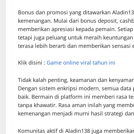
Bonus dan promosi yang ditawarkan Aladin138
kemenangan. Mulai dari bonus deposit, cashb
memberikan apresiasi kepada pemain. Seti
tetapi juga peluang untuk meraih keuntung
terasa lebih berarti dan memberikan sensasi 
Klik disini :
Game online viral tahun ini
Tidak kalah penting, keamanan dan kenyamana
Dengan sistem enkripsi modern, semua data p
baik. Bermain di platform ini memberi rasa t
tanpa khawatir. Rasa aman inilah yang memb
kemenangan menjadi murni hasil strategi da
Komunitas aktif di Aladin138 juga memberika