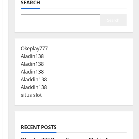
SEARCH
Search
Okeplay777
Aladin138
Aladin138
Aladin138
Aladdin138
Aladdin138
situs slot
RECENT POSTS