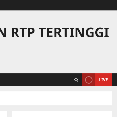
N RTP TERTINGGI
LIVE