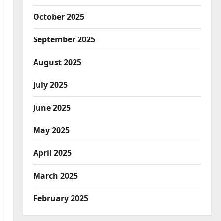
October 2025
September 2025
August 2025
July 2025
June 2025
May 2025
April 2025
March 2025
February 2025