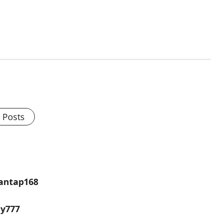
l Posts
Mantap168
ay777