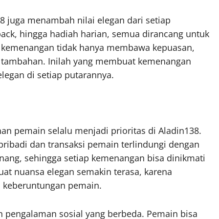
 juga menambah nilai elegan dari setiap
ack, hingga hadiah harian, semua dirancang untuk
ap kemenangan tidak hanya membawa kepuasan,
an tambahan. Inilah yang membuat kemenangan
elegan di setiap putarannya.
n pemain selalu menjadi prioritas di Aladin138.
ribadi dan transaksi pemain terlindungi dengan
enang, sehingga setiap kemenangan bisa dinikmati
uat nuansa elegan semakin terasa, karena
n keberuntungan pemain.
n pengalaman sosial yang berbeda. Pemain bisa