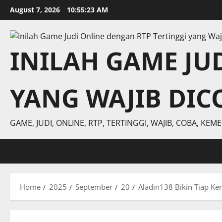
Skip
August 7, 2026
10:55:23 AM
to
content
INILAH GAME JU
YANG WAJIB DIC
GAME, JUDI, ONLINE, RTP, TERTINGGI, WAJIB, COBA, KE
Home
2025
September
20
Aladin138 Bikin Tiap K