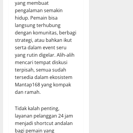
yang membuat
pengalaman semakin
hidup. Pemain bisa
langsung terhubung
dengan komunitas, berbagi
strategi, atau bahkan ikut
serta dalam event seru
yang rutin digelar. Alih-alih
mencari tempat diskusi
terpisah, semua sudah
tersedia dalam ekosistem
Mantap168 yang kompak
dan ramah.
Tidak kalah penting,
layanan pelanggan 24 jam
menjadi shortcut andalan
bagi pemain yang