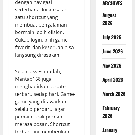
dengan navigasi
ARCHIVES
sederhana. Inilah salah
August
satu shortcut yang
2026
membuat pengalaman
bermain lebih efisien.
July 2026
Cukup login, pilih game
favorit, dan keseruan bisa
June 2026
langsung dirasakan.
May 2026
Selain akses mudah,
Mantap168 juga
April 2026
menghadirkan update
March 2026
terbaru setiap hari. Game-
game yang ditawarkan
February
selalu diperbarui agar
2026
pemain tidak pernah
merasa bosan. Shortcut
January
terbaru ini memberikan