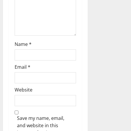
o
n
Name
*
Email
*
Website
Save my name, email,
and website in this