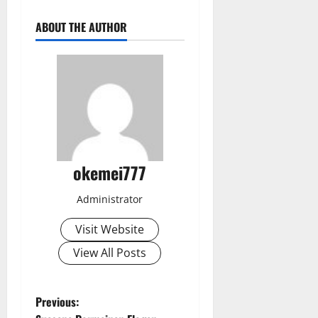
ABOUT THE AUTHOR
okemei777
Administrator
Visit Website
View All Posts
P
Previous: