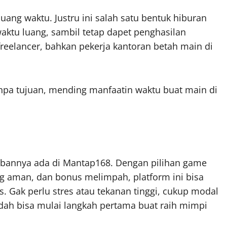
ng waktu. Justru ini salah satu bentuk hiburan
 waktu luang, sambil tetap dapet penghasilan
reelancer, bahkan pekerja kantoran betah main di
anpa tujuan, mending manfaatin waktu buat main di
awabannya ada di Mantap168. Dengan pilihan game
g aman, dan bonus melimpah, platform ini bisa
is. Gak perlu stres atau tekanan tinggi, cukup modal
udah bisa mulai langkah pertama buat raih mimpi