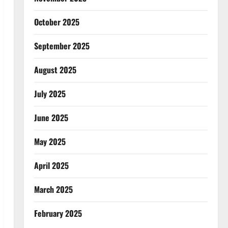
October 2025
September 2025
August 2025
July 2025
June 2025
May 2025
April 2025
March 2025
February 2025