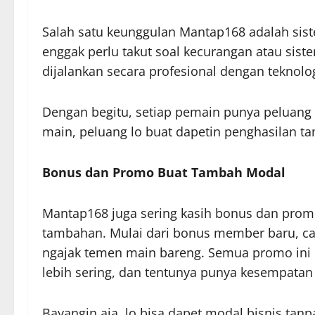
Salah satu keunggulan Mantap168 adalah sist
enggak perlu takut soal kecurangan atau si
dijalankan secara profesional dengan teknolo
Dengan begitu, setiap pemain punya peluang 
main, peluang lo buat dapetin penghasilan t
Bonus dan Promo Buat Tambah Modal
Mantap168 juga sering kasih bonus dan prom
tambahan. Mulai dari bonus member baru, cas
ngajak temen main bareng. Semua promo ini 
lebih sering, dan tentunya punya kesempatan
Bayangin aja, lo bisa dapet modal bisnis tan