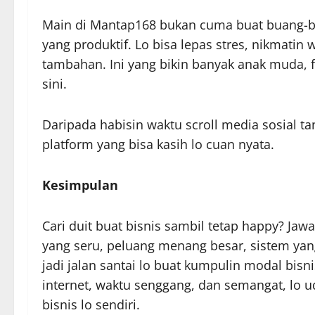
Main di Mantap168 bukan cuma buat buang-bua
yang produktif. Lo bisa lepas stres, nikmatin
tambahan. Ini yang bikin banyak anak muda, f
sini.
Daripada habisin waktu scroll media sosial t
platform yang bisa kasih lo cuan nyata.
Kesimpulan
Cari duit buat bisnis sambil tetap happy? J
yang seru, peluang menang besar, sistem yan
jadi jalan santai lo buat kumpulin modal bisn
internet, waktu senggang, dan semangat, lo 
bisnis lo sendiri.