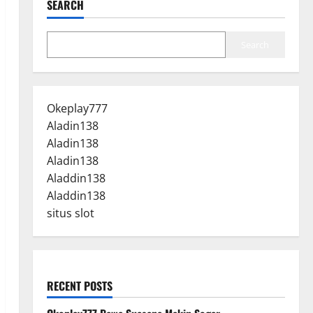
SEARCH
Search
Okeplay777
Aladin138
Aladin138
Aladin138
Aladdin138
Aladdin138
situs slot
RECENT POSTS