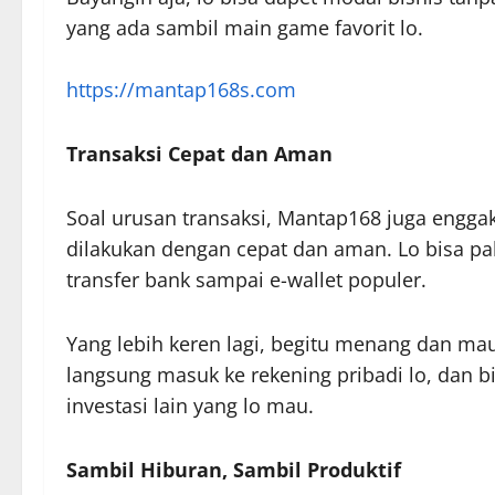
yang ada sambil main game favorit lo.
https://mantap168s.com
Transaksi Cepat dan Aman
Soal urusan transaksi, Mantap168 juga engga
dilakukan dengan cepat dan aman. Lo bisa pa
transfer bank sampai e-wallet populer.
Yang lebih keren lagi, begitu menang dan ma
langsung masuk ke rekening pribadi lo, dan b
investasi lain yang lo mau.
Sambil Hiburan, Sambil Produktif