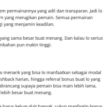
em permainannya yang adil dan transparan. Jadi lo
stem yang merugikan pemain. Semua permainan
gi yang menjamin keadilan.
yang sama besar buat menang. Dan kalau lo serius
ambahan pun makin tinggi.
o menarik yang bisa lo manfaatkan sebagai modal
hback harian, hingga referral bonus buat lo yang
dirancang supaya pemain bisa main lebih lama,
 lebih besar buat menang.
pa harus keluar duit banyak, cukup manfaatin bonus