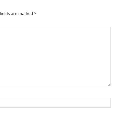
fields are marked
*