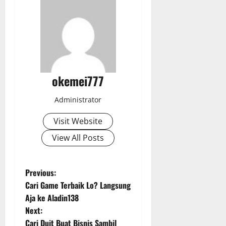
okemei777
Administrator
Visit Website
View All Posts
P
Previous:
Cari Game Terbaik Lo? Langsung
o
Aja ke Aladin138
Next:
s
Cari Duit Buat Bisnis Sambil