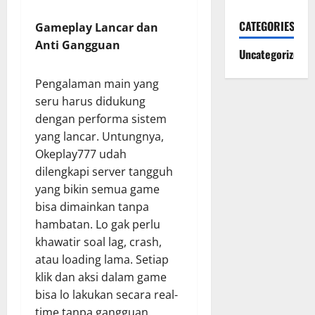
CATEGORIES
Gameplay Lancar dan
Anti Gangguan
Uncategorized
Pengalaman main yang
seru harus didukung
dengan performa sistem
yang lancar. Untungnya,
Okeplay777 udah
dilengkapi server tangguh
yang bikin semua game
bisa dimainkan tanpa
hambatan. Lo gak perlu
khawatir soal lag, crash,
atau loading lama. Setiap
klik dan aksi dalam game
bisa lo lakukan secara real-
time tanpa gangguan.