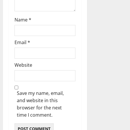
Name
*
Email
*
Website
Save my name, email,
and website in this
browser for the next
time I comment.