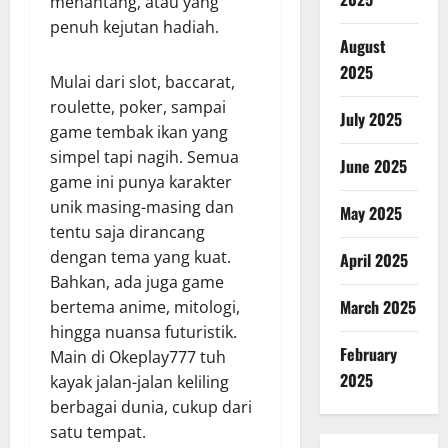
menantang, atau yang
penuh kejutan hadiah.
August
2025
Mulai dari slot, baccarat,
roulette, poker, sampai
July 2025
game tembak ikan yang
simpel tapi nagih. Semua
June 2025
game ini punya karakter
unik masing-masing dan
May 2025
tentu saja dirancang
dengan tema yang kuat.
April 2025
Bahkan, ada juga game
March 2025
bertema anime, mitologi,
hingga nuansa futuristik.
February
Main di Okeplay777 tuh
2025
kayak jalan-jalan keliling
berbagai dunia, cukup dari
satu tempat.