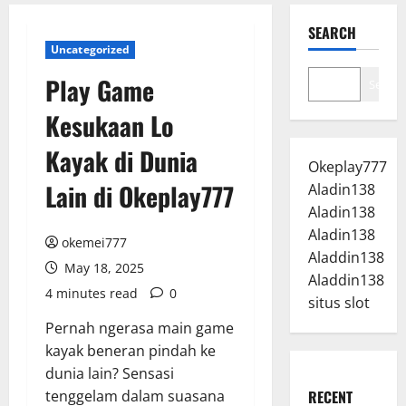
SEARCH
Uncategorized
Play Game
Search
Kesukaan Lo
Kayak di Dunia
Okeplay777
Lain di Okeplay777
Aladin138
Aladin138
Aladin138
okemei777
Aladdin138
May 18, 2025
Aladdin138
4 minutes read
0
situs slot
Pernah ngerasa main game
kayak beneran pindah ke
dunia lain? Sensasi
tenggelam dalam suasana
RECENT