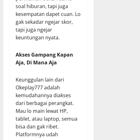
soal hiburan, tapi juga
kesempatan dapet cuan. Lo
gak sekadar ngejar skor,
tapi juga ngejar
keuntungan nyata.
Akses Gampang Kapan
Aja, Di Mana Aja
Keunggulan lain dari
Okeplay777 adalah
kemudahannya diakses
dari berbagai perangkat.
Mau lo main lewat HP,
tablet, atau laptop, semua
bisa dan gak ribet.
Platformnya udah