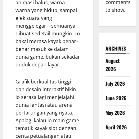
comments
animasi halus, warna-
to show.
warna yang hidup, sampai
efek suara yang
menggelegar—semuanya
dibuat sedetail mungkin. Lo
bakal merasa kayak benar-
ARCHIVES
benar masuk ke dalam
dunia game, bukan sekadar
August
duduk depan layar.
2026
Grafik berkualitas tinggi
July 2026
dan desain interaktif bikin
lo serasa lagi menjelajahi
June 2026
dunia fantasi atau arena
May 2026
pertarungan yang nyata.
Apalagi kalau lo main game
April 2026
tematik kayak slot dengan
cerita petualangan atau