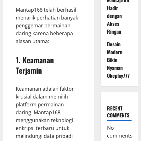
Mantap168
Hadir
Mantap168 telah berhasil
dengan
menarik perhatian banyak
Akses
penggemar permainan
Ringan
daring karena beberapa
alasan utama:
Desain
Modern
1. Keamanan
Bikin
Nyaman
Terjamin
Okeplay777
Keamanan adalah faktor
krusial dalam memilih
platform permainan
RECENT
daring. Mantap168
COMMENTS
menggunakan teknologi
No
enkripsi terbaru untuk
comments
melindungi data pribadi