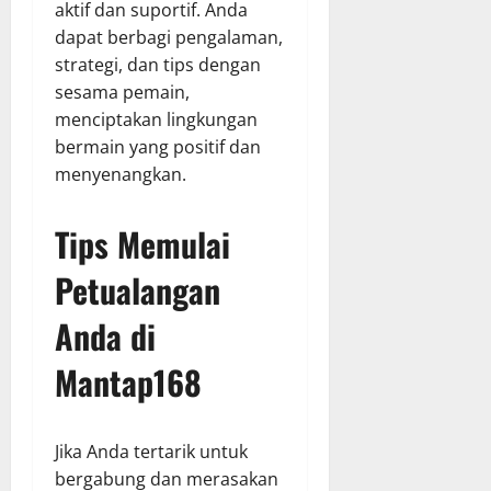
aktif dan suportif. Anda
dapat berbagi pengalaman,
strategi, dan tips dengan
sesama pemain,
menciptakan lingkungan
bermain yang positif dan
menyenangkan.
Tips Memulai
Petualangan
Anda di
Mantap168
Jika Anda tertarik untuk
bergabung dan merasakan