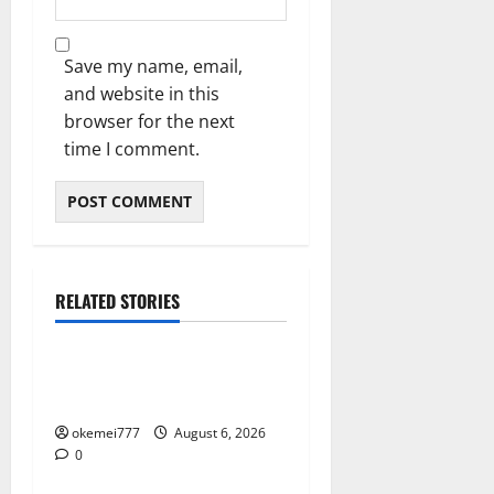
Save my name, email,
and website in this
browser for the next
time I comment.
RELATED STORIES
Uncategorized
Okeplay777 Bawa Suasana
Makin Segar
okemei777
August 6, 2026
0
Uncategorized