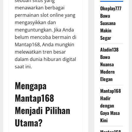
sebuah situs yang
menawarkan berbagai
Okeplay777
permainan slot online yang
Bawa
mengasyikkan dan
Suasana
menguntungkan. Jika Anda
Makin
belum mencoba bermain di
Segar
Mantap168, Anda mungkin
Aladin138
melewatkan tren besar
Bawa
dalam dunia hiburan digital
Nuansa
saat ini.
Modern
Elegan
Mengapa
Mantap168
Mantap168
Hadir
dengan
Menjadi Pilihan
Gaya Masa
Utama?
Kini