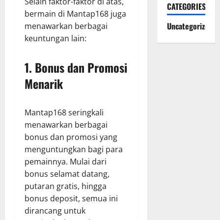
Selain faktor-faktor di atas,
CATEGORIES
bermain di Mantap168 juga
Uncategorized
menawarkan berbagai
keuntungan lain:
1. Bonus dan Promosi
Menarik
Mantap168 seringkali
menawarkan berbagai
bonus dan promosi yang
menguntungkan bagi para
pemainnya. Mulai dari
bonus selamat datang,
putaran gratis, hingga
bonus deposit, semua ini
dirancang untuk