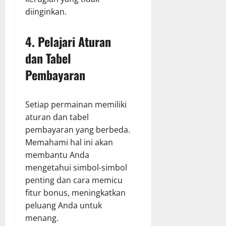
diinginkan.
4. Pelajari Aturan
dan Tabel
Pembayaran
Setiap permainan memiliki
aturan dan tabel
pembayaran yang berbeda.
Memahami hal ini akan
membantu Anda
mengetahui simbol-simbol
penting dan cara memicu
fitur bonus, meningkatkan
peluang Anda untuk
menang.