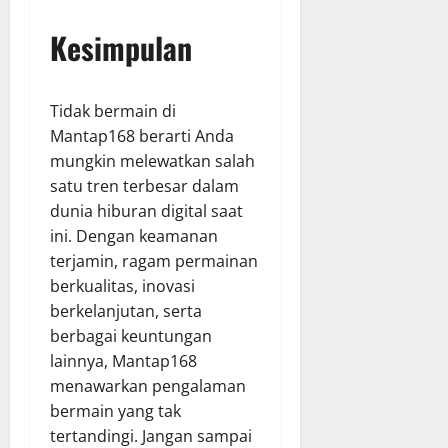
Kesimpulan
Tidak bermain di
Mantap168 berarti Anda
mungkin melewatkan salah
satu tren terbesar dalam
dunia hiburan digital saat
ini. Dengan keamanan
terjamin, ragam permainan
berkualitas, inovasi
berkelanjutan, serta
berbagai keuntungan
lainnya, Mantap168
menawarkan pengalaman
bermain yang tak
tertandingi. Jangan sampai