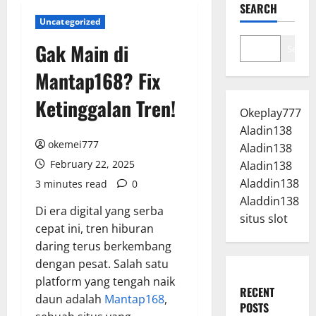
SEARCH
Uncategorized
Gak Main di
Search
Mantap168? Fix
Ketinggalan Tren!
Okeplay777
Aladin138
okemei777
Aladin138
February 22, 2025
Aladin138
Aladdin138
3 minutes read
0
Aladdin138
Di era digital yang serba
situs slot
cepat ini, tren hiburan
daring terus berkembang
dengan pesat. Salah satu
platform yang tengah naik
RECENT
daun adalah
Mantap168
,
POSTS