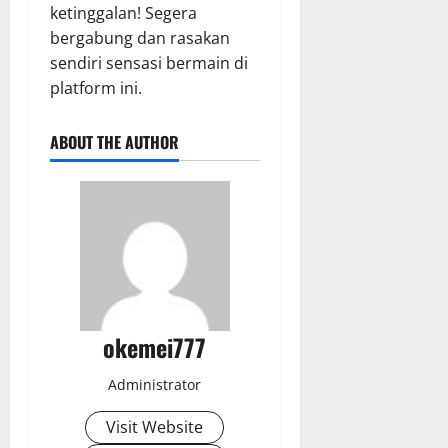
ketinggalan! Segera
bergabung dan rasakan
sendiri sensasi bermain di
platform ini.
ABOUT THE AUTHOR
okemei777
Administrator
Visit Website