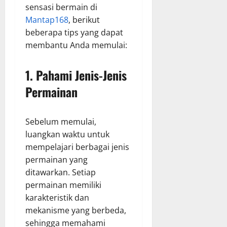
sensasi bermain di
Mantap168
, berikut
beberapa tips yang dapat
membantu Anda memulai:
1. Pahami Jenis-Jenis
Permainan
Sebelum memulai,
luangkan waktu untuk
mempelajari berbagai jenis
permainan yang
ditawarkan. Setiap
permainan memiliki
karakteristik dan
mekanisme yang berbeda,
sehingga memahami