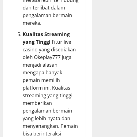
merasa lebih terhubung
dan terlibat dalam
pengalaman bermain
mereka.
Kualitas Streaming
yang Tinggi
Fitur live
casino yang disediakan
oleh Okeplay777 juga
menjadi alasan
mengapa banyak
pemain memilih
platform ini. Kualitas
streaming yang tinggi
memberikan
pengalaman bermain
yang lebih nyata dan
menyenangkan. Pemain
bisa berinteraksi