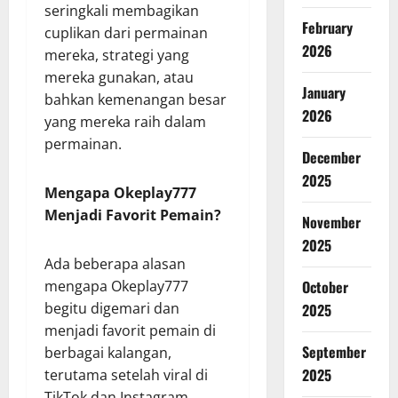
seringkali membagikan
February
cuplikan dari permainan
2026
mereka, strategi yang
mereka gunakan, atau
January
bahkan kemenangan besar
2026
yang mereka raih dalam
permainan.
December
2025
Mengapa Okeplay777
Menjadi Favorit Pemain?
November
2025
Ada beberapa alasan
mengapa Okeplay777
October
begitu digemari dan
2025
menjadi favorit pemain di
September
berbagai kalangan,
2025
terutama setelah viral di
TikTok dan Instagram.