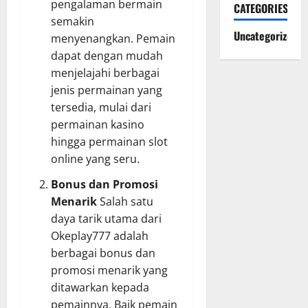
pengalaman bermain
CATEGORIES
semakin
Uncategorized
menyenangkan. Pemain
dapat dengan mudah
menjelajahi berbagai
jenis permainan yang
tersedia, mulai dari
permainan kasino
hingga permainan slot
online yang seru.
Bonus dan Promosi
Menarik
Salah satu
daya tarik utama dari
Okeplay777 adalah
berbagai bonus dan
promosi menarik yang
ditawarkan kepada
pemainnya. Baik pemain