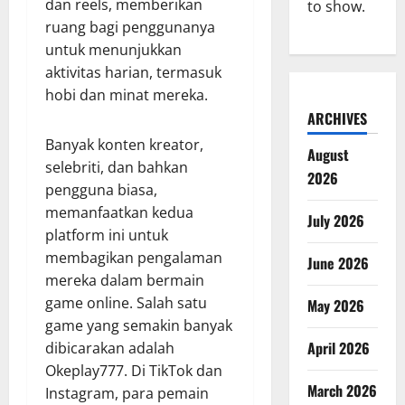
dan reels, memberikan
to show.
ruang bagi penggunanya
untuk menunjukkan
aktivitas harian, termasuk
hobi dan minat mereka.
ARCHIVES
Banyak konten kreator,
August
selebriti, dan bahkan
2026
pengguna biasa,
memanfaatkan kedua
July 2026
platform ini untuk
membagikan pengalaman
June 2026
mereka dalam bermain
game online. Salah satu
May 2026
game yang semakin banyak
April 2026
dibicarakan adalah
Okeplay777. Di TikTok dan
March 2026
Instagram, para pemain