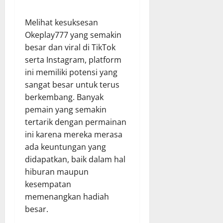
Melihat kesuksesan
Okeplay777 yang semakin
besar dan viral di TikTok
serta Instagram, platform
ini memiliki potensi yang
sangat besar untuk terus
berkembang. Banyak
pemain yang semakin
tertarik dengan permainan
ini karena mereka merasa
ada keuntungan yang
didapatkan, baik dalam hal
hiburan maupun
kesempatan
memenangkan hadiah
besar.