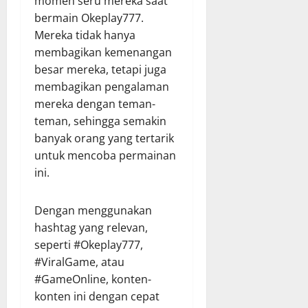
momen seru mereka saat
bermain Okeplay777.
Mereka tidak hanya
membagikan kemenangan
besar mereka, tetapi juga
membagikan pengalaman
mereka dengan teman-
teman, sehingga semakin
banyak orang yang tertarik
untuk mencoba permainan
ini.
Dengan menggunakan
hashtag yang relevan,
seperti #Okeplay777,
#ViralGame, atau
#GameOnline, konten-
konten ini dengan cepat