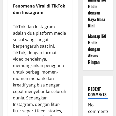
Fenomena Viral di TikTok
Hadir
dan Instagram
dengan
Gaya Masa
Kini
TikTok dan Instagram
adalah dua platform media
Mantap168
sosial yang sangat
Hadir
berpengaruh saat ini.
dengan
TikTok, dengan format
Akses
video pendeknya,
Ringan
memungkinkan pengguna
untuk berbagi momen-
momen menarik dan
kreatif yang bisa dengan
RECENT
cepat menyebar ke seluruh
COMMENTS
dunia. Sedangkan
Instagram, dengan fitur-
No
fitur seperti feed, stories,
comments