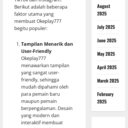
August
Berikut adalah beberapa
2025
faktor utama yang
membuat Okeplay777
July 2025
begitu populer:
June 2025
Tampilan Menarik dan
User-Friendly
May 2025
Okeplay777
menawarkan tampilan
April 2025
yang sangat user-
friendly, sehingga
March 2025
mudah dipahami oleh
February
para pemain baru
maupun pemain
2025
berpengalaman. Desain
yang modern dan
interaktif membuat