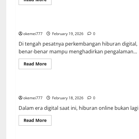
more
about
Uncategorized
Okeplay777
Buka
Jalur
Aladin138 Punya Ruang Magic Anti Biasa
Online
Kekinian
okemei777
February 19, 2026
0
Di tengah pesatnya perkembangan hiburan digital,
benar-benar mampu menghadirkan pengalaman...
Read
Read More
more
about
Uncategorized
Aladin138
Punya
Ruang
Mantap168 Spot Main Game Anti Bosen
Magic
Anti
okemei777
Biasa
February 18, 2026
0
Dalam era digital saat ini, hiburan online bukan lagi
Read
Read More
more
about
Uncategorized
Mantap168
Spot