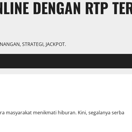
NLINE DENGAN RTP TE
MENANGAN, STRATEGI, JACKPOT.
ra masyarakat menikmati hiburan. Kini, segalanya serba