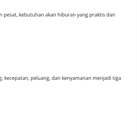
n pesat, kebutuhan akan hiburan yang praktis dan
g, kecepatan, peluang, dan kenyamanan menjadi tiga