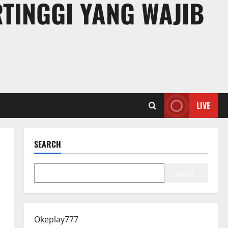
RTINGGI YANG WAJIB
LIVE
SEARCH
Search
Okeplay777