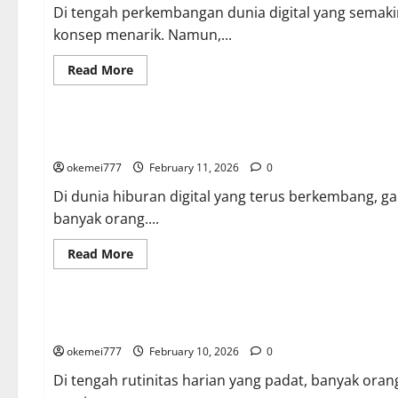
Di tengah perkembangan dunia digital yang semaki
konsep menarik. Namun,...
Read
Read More
more
about
Uncategorized
Bersinar
Terus
Tiap
Game Kekinian Mantap168 Wajib Coba
Hari
di
okemei777
Aladin138
February 11, 2026
0
Di dunia hiburan digital yang terus berkembang, ga
banyak orang....
Read
Read More
more
about
Uncategorized
Game
Kekinian
Mantap168
Aktivitas Santuy Tanpa Ribet Bareng Okeplay777
Wajib
Coba
okemei777
February 10, 2026
0
Di tengah rutinitas harian yang padat, banyak orang