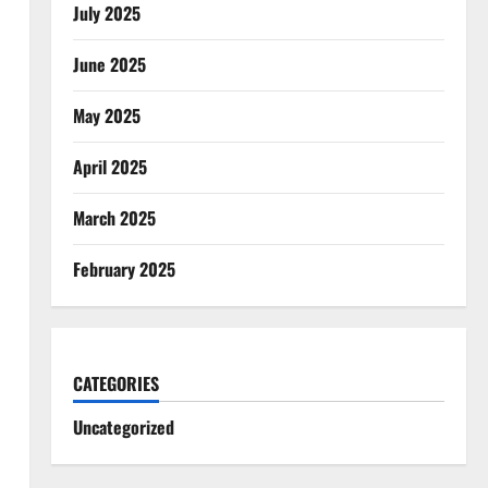
July 2025
June 2025
May 2025
April 2025
March 2025
February 2025
CATEGORIES
Uncategorized