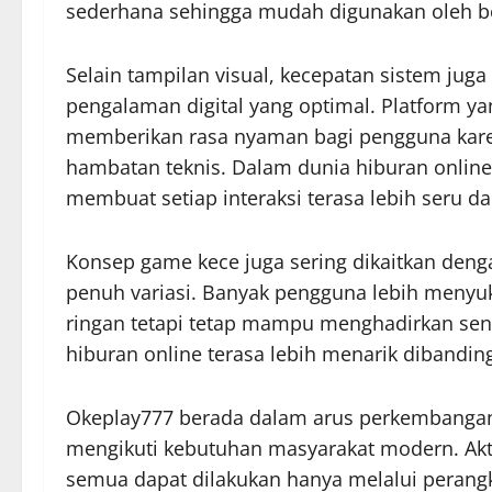
sederhana sehingga mudah digunakan oleh be
Selain tampilan visual, kecepatan sistem ju
pengalaman digital yang optimal. Platform ya
memberikan rasa nyaman bagi pengguna karena
hambatan teknis. Dalam dunia hiburan online
membuat setiap interaksi terasa lebih seru 
Konsep game kece juga sering dikaitkan den
penuh variasi. Banyak pengguna lebih menyuk
ringan tetapi tetap mampu menghadirkan sensa
hiburan online terasa lebih menarik dibanding
Okeplay777 berada dalam arus perkembangan i
mengikuti kebutuhan masyarakat modern. Akti
semua dapat dilakukan hanya melalui perangka