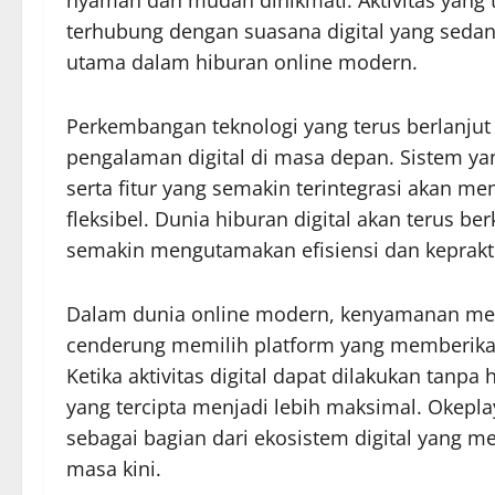
nyaman dan mudah dinikmati. Aktivitas yang 
terhubung dengan suasana digital yang sedang 
utama dalam hiburan online modern.
Perkembangan teknologi yang terus berlanju
pengalaman digital di masa depan. Sistem y
serta fitur yang semakin terintegrasi akan me
fleksibel. Dunia hiburan digital akan terus 
semakin mengutamakan efisiensi dan keprakt
Dalam dunia online modern, kenyamanan menj
cenderung memilih platform yang memberik
Ketika aktivitas digital dapat dilakukan ta
yang tercipta menjadi lebih maksimal. Okep
sebagai bagian dari ekosistem digital yang m
masa kini.