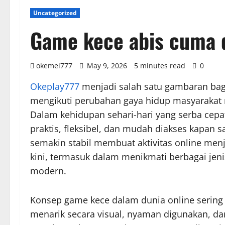
Uncategorized
Game kece abis cuma 
okemei777
May 9, 2026
5 minutes read
0
Okeplay777
menjadi salah satu gambaran bag
mengikuti perubahan gaya hidup masyarakat 
Dalam kehidupan sehari-hari yang serba cepa
praktis, fleksibel, dan mudah diakses kapan s
semakin stabil membuat aktivitas online menj
kini, termasuk dalam menikmati berbagai jenis
modern.
Konsep game kece dalam dunia online sering
menarik secara visual, nyaman digunakan, 