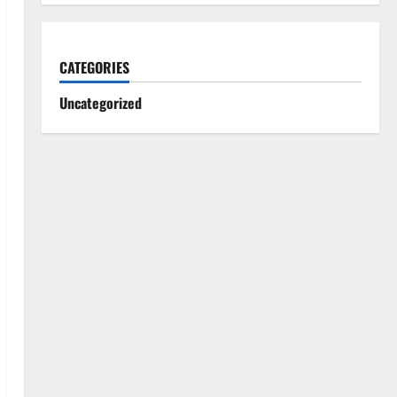
CATEGORIES
Uncategorized