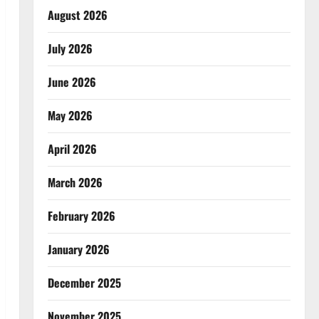
August 2026
July 2026
June 2026
May 2026
April 2026
March 2026
February 2026
January 2026
December 2025
November 2025