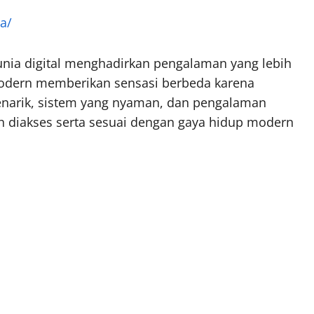
a/
ia digital menghadirkan pengalaman yang lebih
 modern memberikan sensasi berbeda karena
narik, sistem yang nyaman, dan pengalaman
ah diakses serta sesuai dengan gaya hidup modern