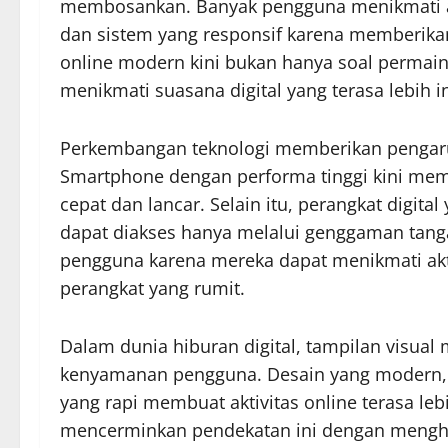
membosankan. Banyak pengguna menikmati akt
dan sistem yang responsif karena memberika
online modern kini bukan hanya soal permain
menikmati suasana digital yang terasa lebih 
Perkembangan teknologi memberikan pengaru
Smartphone dengan performa tinggi kini memu
cepat dan lancar. Selain itu, perangkat digi
dapat diakses hanya melalui genggaman tangan.
pengguna karena mereka dapat menikmati akt
perangkat yang rumit.
Dalam dunia hiburan digital, tampilan visual
kenyamanan pengguna. Desain yang modern, p
yang rapi membuat aktivitas online terasa 
mencerminkan pendekatan ini dengan mengha