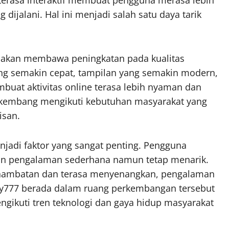
terasa interaktif membuat pengguna merasa lebih
dijalani. Hal ini menjadi salah satu daya tarik
t akan membawa peningkatan pada kualitas
ang semakin cepat, tampilan yang semakin modern,
mbuat aktivitas online terasa lebih nyaman dan
berkembang mengikuti kebutuhan masyarakat yang
isan.
adi faktor yang sangat penting. Pengguna
an pengalaman sederhana namun tetap menarik.
npa hambatan dan terasa menyenangkan, pengalaman
lay777 berada dalam ruang perkembangan tersebut
engikuti tren teknologi dan gaya hidup masyarakat