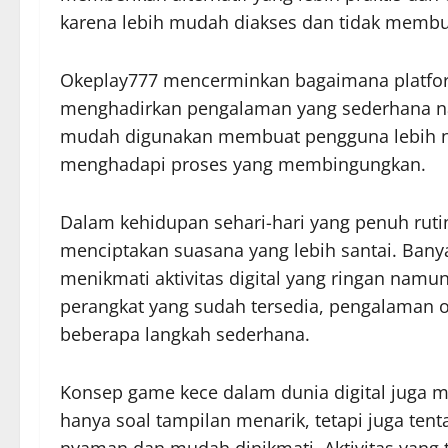
karena lebih mudah diakses dan tidak membu
Okeplay777 mencerminkan bagaimana platform
menghadirkan pengalaman yang sederhana na
mudah digunakan membuat pengguna lebih ny
menghadapi proses yang membingungkan.
Dalam kehidupan sehari-hari yang penuh rutin
menciptakan suasana yang lebih santai. Ban
menikmati aktivitas digital yang ringan namu
perangkat yang sudah tersedia, pengalaman 
beberapa langkah sederhana.
Konsep game kece dalam dunia digital juga 
hanya soal tampilan menarik, tetapi juga te