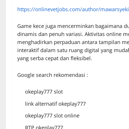
https://onlinevetjobs.com/author/mawarsyeki
Game kece juga mencerminkan bagaimana dun
dinamis dan penuh variasi. Aktivitas online
menghadirkan perpaduan antara tampilan me
interaktif dalam satu ruang digital yang mud
yang serba cepat dan fleksibel.
Google search rekomendasi :
okeplay777 slot
link alternatif okeplay777
okeplay777 slot online
RTP okeplay777