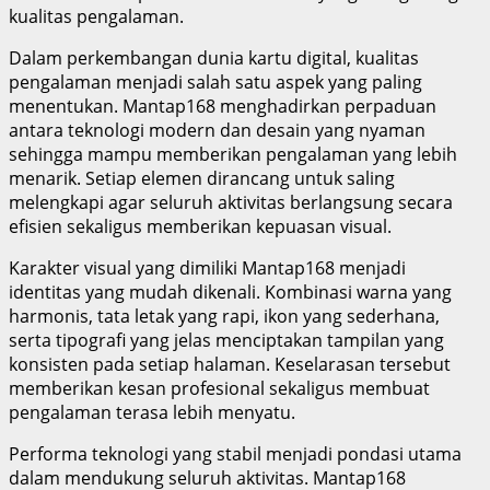
kualitas pengalaman.
Dalam perkembangan dunia kartu digital, kualitas
pengalaman menjadi salah satu aspek yang paling
menentukan. Mantap168 menghadirkan perpaduan
antara teknologi modern dan desain yang nyaman
sehingga mampu memberikan pengalaman yang lebih
menarik. Setiap elemen dirancang untuk saling
melengkapi agar seluruh aktivitas berlangsung secara
efisien sekaligus memberikan kepuasan visual.
Karakter visual yang dimiliki Mantap168 menjadi
identitas yang mudah dikenali. Kombinasi warna yang
harmonis, tata letak yang rapi, ikon yang sederhana,
serta tipografi yang jelas menciptakan tampilan yang
konsisten pada setiap halaman. Keselarasan tersebut
memberikan kesan profesional sekaligus membuat
pengalaman terasa lebih menyatu.
Performa teknologi yang stabil menjadi pondasi utama
dalam mendukung seluruh aktivitas. Mantap168