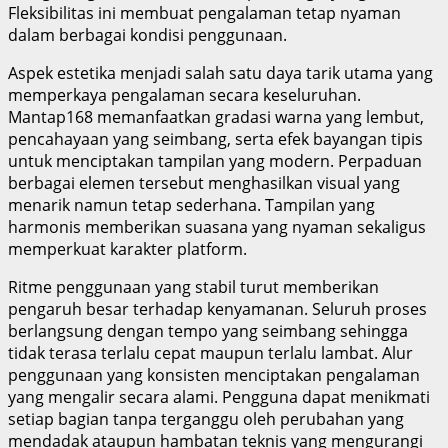
Fleksibilitas ini membuat pengalaman tetap nyaman
dalam berbagai kondisi penggunaan.
Aspek estetika menjadi salah satu daya tarik utama yang
memperkaya pengalaman secara keseluruhan.
Mantap168 memanfaatkan gradasi warna yang lembut,
pencahayaan yang seimbang, serta efek bayangan tipis
untuk menciptakan tampilan yang modern. Perpaduan
berbagai elemen tersebut menghasilkan visual yang
menarik namun tetap sederhana. Tampilan yang
harmonis memberikan suasana yang nyaman sekaligus
memperkuat karakter platform.
Ritme penggunaan yang stabil turut memberikan
pengaruh besar terhadap kenyamanan. Seluruh proses
berlangsung dengan tempo yang seimbang sehingga
tidak terasa terlalu cepat maupun terlalu lambat. Alur
penggunaan yang konsisten menciptakan pengalaman
yang mengalir secara alami. Pengguna dapat menikmati
setiap bagian tanpa terganggu oleh perubahan yang
mendadak ataupun hambatan teknis yang mengurangi