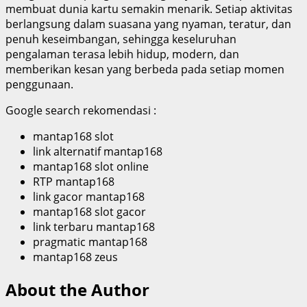
membuat dunia kartu semakin menarik. Setiap aktivitas
berlangsung dalam suasana yang nyaman, teratur, dan
penuh keseimbangan, sehingga keseluruhan
pengalaman terasa lebih hidup, modern, dan
memberikan kesan yang berbeda pada setiap momen
penggunaan.
Google search rekomendasi :
mantap168 slot
link alternatif mantap168
mantap168 slot online
RTP mantap168
link gacor mantap168
mantap168 slot gacor
link terbaru mantap168
pragmatic mantap168
mantap168 zeus
About the Author