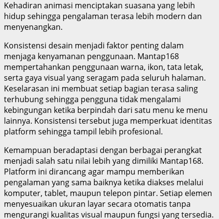
Kehadiran animasi menciptakan suasana yang lebih
hidup sehingga pengalaman terasa lebih modern dan
menyenangkan.
Konsistensi desain menjadi faktor penting dalam
menjaga kenyamanan penggunaan. Mantap168
mempertahankan penggunaan warna, ikon, tata letak,
serta gaya visual yang seragam pada seluruh halaman.
Keselarasan ini membuat setiap bagian terasa saling
terhubung sehingga pengguna tidak mengalami
kebingungan ketika berpindah dari satu menu ke menu
lainnya. Konsistensi tersebut juga memperkuat identitas
platform sehingga tampil lebih profesional.
Kemampuan beradaptasi dengan berbagai perangkat
menjadi salah satu nilai lebih yang dimiliki Mantap168.
Platform ini dirancang agar mampu memberikan
pengalaman yang sama baiknya ketika diakses melalui
komputer, tablet, maupun telepon pintar. Setiap elemen
menyesuaikan ukuran layar secara otomatis tanpa
mengurangi kualitas visual maupun fungsi yang tersedia.