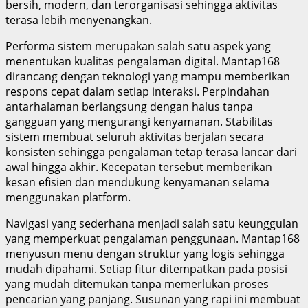
bersih, modern, dan terorganisasi sehingga aktivitas
terasa lebih menyenangkan.
Performa sistem merupakan salah satu aspek yang
menentukan kualitas pengalaman digital. Mantap168
dirancang dengan teknologi yang mampu memberikan
respons cepat dalam setiap interaksi. Perpindahan
antarhalaman berlangsung dengan halus tanpa
gangguan yang mengurangi kenyamanan. Stabilitas
sistem membuat seluruh aktivitas berjalan secara
konsisten sehingga pengalaman tetap terasa lancar dari
awal hingga akhir. Kecepatan tersebut memberikan
kesan efisien dan mendukung kenyamanan selama
menggunakan platform.
Navigasi yang sederhana menjadi salah satu keunggulan
yang memperkuat pengalaman penggunaan. Mantap168
menyusun menu dengan struktur yang logis sehingga
mudah dipahami. Setiap fitur ditempatkan pada posisi
yang mudah ditemukan tanpa memerlukan proses
pencarian yang panjang. Susunan yang rapi ini membuat