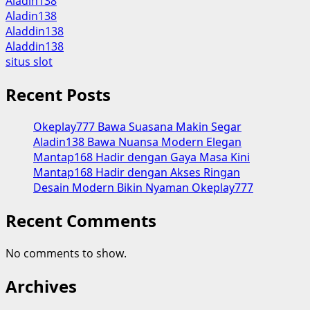
Aladin138
Aladin138
Aladdin138
Aladdin138
situs slot
Recent Posts
Okeplay777 Bawa Suasana Makin Segar
Aladin138 Bawa Nuansa Modern Elegan
Mantap168 Hadir dengan Gaya Masa Kini
Mantap168 Hadir dengan Akses Ringan
Desain Modern Bikin Nyaman Okeplay777
Recent Comments
No comments to show.
Archives