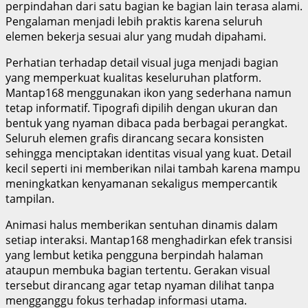
perpindahan dari satu bagian ke bagian lain terasa alami.
Pengalaman menjadi lebih praktis karena seluruh
elemen bekerja sesuai alur yang mudah dipahami.
Perhatian terhadap detail visual juga menjadi bagian
yang memperkuat kualitas keseluruhan platform.
Mantap168 menggunakan ikon yang sederhana namun
tetap informatif. Tipografi dipilih dengan ukuran dan
bentuk yang nyaman dibaca pada berbagai perangkat.
Seluruh elemen grafis dirancang secara konsisten
sehingga menciptakan identitas visual yang kuat. Detail
kecil seperti ini memberikan nilai tambah karena mampu
meningkatkan kenyamanan sekaligus mempercantik
tampilan.
Animasi halus memberikan sentuhan dinamis dalam
setiap interaksi. Mantap168 menghadirkan efek transisi
yang lembut ketika pengguna berpindah halaman
ataupun membuka bagian tertentu. Gerakan visual
tersebut dirancang agar tetap nyaman dilihat tanpa
mengganggu fokus terhadap informasi utama.