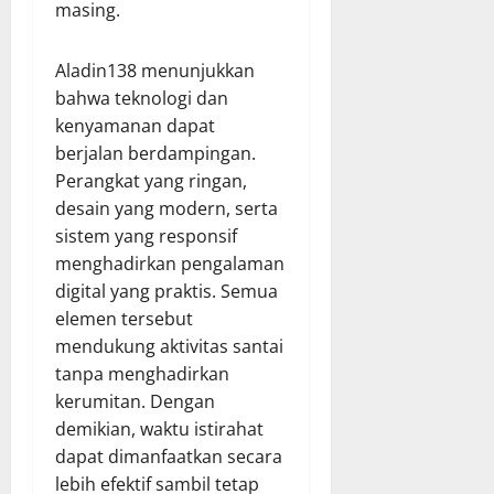
masing.
Aladin138 menunjukkan
bahwa teknologi dan
kenyamanan dapat
berjalan berdampingan.
Perangkat yang ringan,
desain yang modern, serta
sistem yang responsif
menghadirkan pengalaman
digital yang praktis. Semua
elemen tersebut
mendukung aktivitas santai
tanpa menghadirkan
kerumitan. Dengan
demikian, waktu istirahat
dapat dimanfaatkan secara
lebih efektif sambil tetap