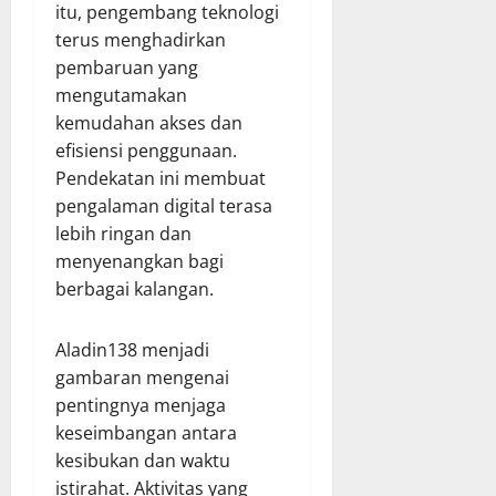
itu, pengembang teknologi
terus menghadirkan
pembaruan yang
mengutamakan
kemudahan akses dan
efisiensi penggunaan.
Pendekatan ini membuat
pengalaman digital terasa
lebih ringan dan
menyenangkan bagi
berbagai kalangan.
Aladin138 menjadi
gambaran mengenai
pentingnya menjaga
keseimbangan antara
kesibukan dan waktu
istirahat. Aktivitas yang