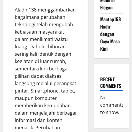
Modern
Elegan
Aladin138 menggambarkan
bagaimana perubahan
Mantap168
teknologi telah mengubah
Hadir
kebiasaan masyarakat
dengan
dalam menikmati waktu
Gaya Masa
luang. Dahulu, hiburan
Kini
sering kali identik dengan
kegiatan di luar rumah,
sementara kini berbagai
pilihan dapat diakses
RECENT
langsung melalui perangkat
COMMENTS
pintar. Smartphone, tablet,
No
maupun komputer
comments
memberikan kemudahan
to show.
dalam menjelajahi berbagai
informasi dan konten
menarik. Perubahan