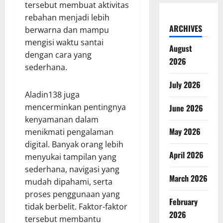
tersebut membuat aktivitas
rebahan menjadi lebih
ARCHIVES
berwarna dan mampu
mengisi waktu santai
August
dengan cara yang
2026
sederhana.
July 2026
Aladin138 juga
mencerminkan pentingnya
June 2026
kenyamanan dalam
May 2026
menikmati pengalaman
digital. Banyak orang lebih
April 2026
menyukai tampilan yang
sederhana, navigasi yang
March 2026
mudah dipahami, serta
proses penggunaan yang
February
tidak berbelit. Faktor-faktor
2026
tersebut membantu