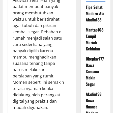
Aktivitas sehari-hari yang
padat membuat banyak
Tips Sehat
orang membutuhkan
Modern Ala
waktu untuk beristirahat
Aladin138
agar tubuh dan pikiran
Mantap168
kembali segar. Rebahan di
Tampil
rumah menjadi salah satu
Meriah
cara sederhana yang
Kekinian
banyak dipilih karena
mampu menghadirkan
Okeplay777
suasana tenang tanpa
Bawa
harus melakukan
Suasana
persiapan yang rumit.
Makin
Momen seperti ini semakin
Segar
terasa nyaman ketika
Aladin138
didukung oleh perangkat
Bawa
digital yang praktis dan
Nuansa
mudah digunakan.