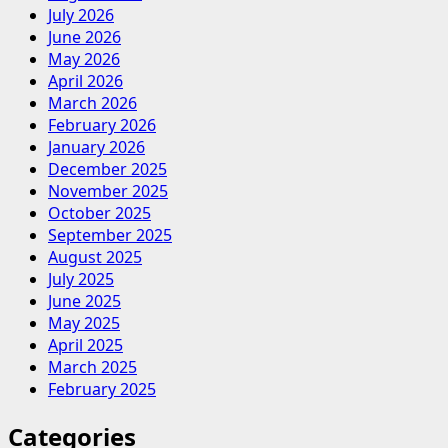
July 2026
June 2026
May 2026
April 2026
March 2026
February 2026
January 2026
December 2025
November 2025
October 2025
September 2025
August 2025
July 2025
June 2025
May 2025
April 2025
March 2025
February 2025
Categories