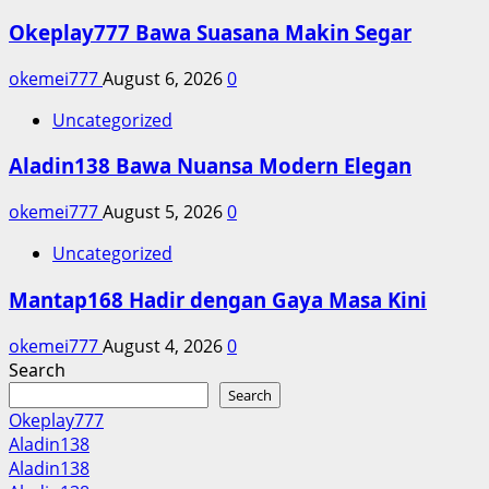
Okeplay777 Bawa Suasana Makin Segar
okemei777
August 6, 2026
0
Uncategorized
Aladin138 Bawa Nuansa Modern Elegan
okemei777
August 5, 2026
0
Uncategorized
Mantap168 Hadir dengan Gaya Masa Kini
okemei777
August 4, 2026
0
Search
Search
Okeplay777
Aladin138
Aladin138