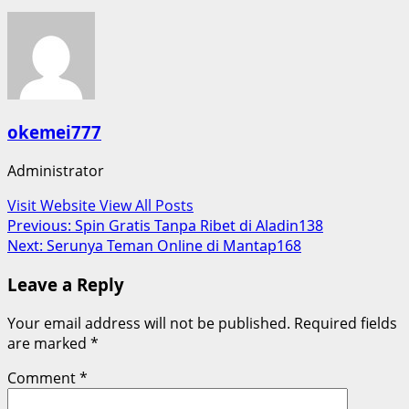
okemei777
Administrator
Visit Website
View All Posts
Post
Previous:
Spin Gratis Tanpa Ribet di Aladin138
Next:
Serunya Teman Online di Mantap168
navigation
Leave a Reply
Your email address will not be published.
Required fields
are marked
*
Comment
*