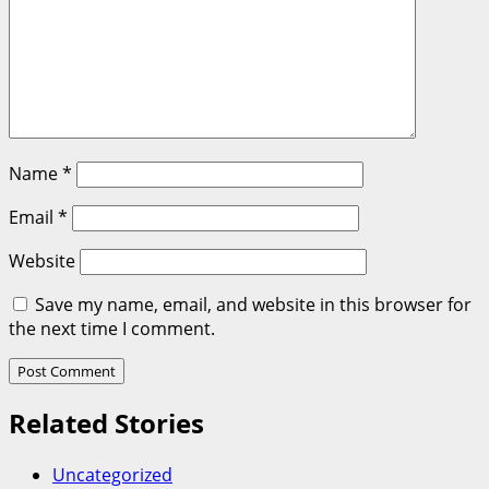
Name
*
Email
*
Website
Save my name, email, and website in this browser for
the next time I comment.
Related Stories
Uncategorized