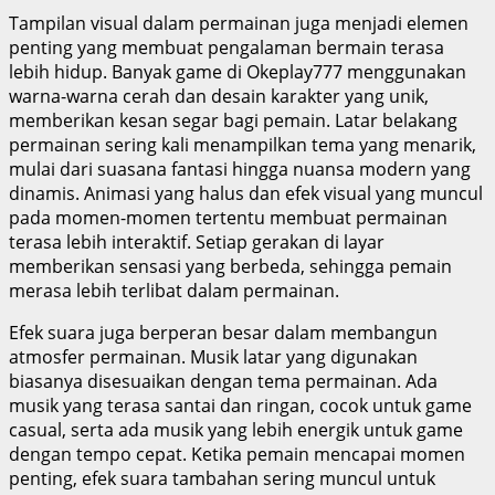
Tampilan visual dalam permainan juga menjadi elemen
penting yang membuat pengalaman bermain terasa
lebih hidup. Banyak game di Okeplay777 menggunakan
warna-warna cerah dan desain karakter yang unik,
memberikan kesan segar bagi pemain. Latar belakang
permainan sering kali menampilkan tema yang menarik,
mulai dari suasana fantasi hingga nuansa modern yang
dinamis. Animasi yang halus dan efek visual yang muncul
pada momen-momen tertentu membuat permainan
terasa lebih interaktif. Setiap gerakan di layar
memberikan sensasi yang berbeda, sehingga pemain
merasa lebih terlibat dalam permainan.
Efek suara juga berperan besar dalam membangun
atmosfer permainan. Musik latar yang digunakan
biasanya disesuaikan dengan tema permainan. Ada
musik yang terasa santai dan ringan, cocok untuk game
casual, serta ada musik yang lebih energik untuk game
dengan tempo cepat. Ketika pemain mencapai momen
penting, efek suara tambahan sering muncul untuk