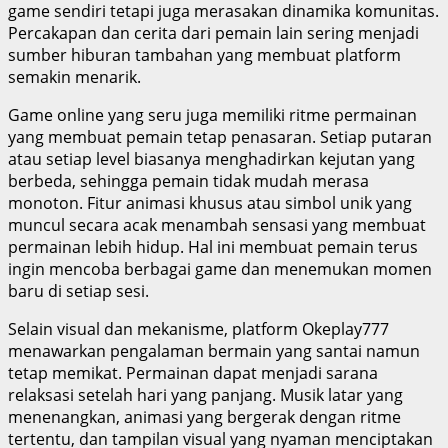
game sendiri tetapi juga merasakan dinamika komunitas.
Percakapan dan cerita dari pemain lain sering menjadi
sumber hiburan tambahan yang membuat platform
semakin menarik.
Game online yang seru juga memiliki ritme permainan
yang membuat pemain tetap penasaran. Setiap putaran
atau setiap level biasanya menghadirkan kejutan yang
berbeda, sehingga pemain tidak mudah merasa
monoton. Fitur animasi khusus atau simbol unik yang
muncul secara acak menambah sensasi yang membuat
permainan lebih hidup. Hal ini membuat pemain terus
ingin mencoba berbagai game dan menemukan momen
baru di setiap sesi.
Selain visual dan mekanisme, platform Okeplay777
menawarkan pengalaman bermain yang santai namun
tetap memikat. Permainan dapat menjadi sarana
relaksasi setelah hari yang panjang. Musik latar yang
menenangkan, animasi yang bergerak dengan ritme
tertentu, dan tampilan visual yang nyaman menciptakan