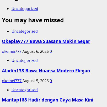
Uncategorized
You may have missed
Uncategorized
Okeplay777 Bawa Suasana Makin Segar
okemei777
August 6, 2026
0
Uncategorized
Aladin138 Bawa Nuansa Modern Elegan
okemei777
August 5, 2026
0
Uncategorized
Mantap168 Hadir dengan Gaya Masa Kini