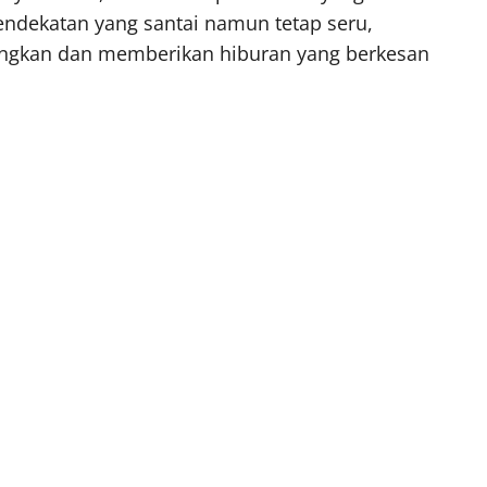
endekatan yang santai namun tetap seru,
ngkan dan memberikan hiburan yang berkesan