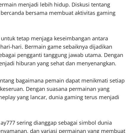
rmain menjadi lebih hidup. Diskusi tentang
ar bercanda bersama membuat aktivitas gaming
 untuk tetap menjaga keseimbangan antara
ehari-hari. Bermain game sebaiknya dijadikan
n sebagai pengganti tanggung jawab utama. Dengan
enjadi hiburan yang sehat dan menyenangkan.
ntang bagaimana pemain dapat menikmati setiap
keseruan. Dengan suasana permainan yang
meplay yang lancar, dunia gaming terus menjadi
y777 sering dianggap sebagai simbol dunia
kenyamanan, dan variasi permainan yang membuat