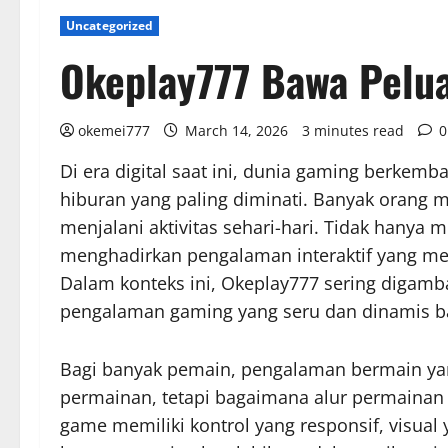
Uncategorized
Okeplay777 Bawa Pelu
okemei777
March 14, 2026
3 minutes read
0
Di era digital saat ini, dunia gaming berkem
hiburan yang paling diminati. Banyak orang 
menjalani aktivitas sehari-hari. Tidak han
menghadirkan pengalaman interaktif yang mem
Dalam konteks ini, Okeplay777 sering digam
pengalaman gaming yang seru dan dinamis b
Bagi banyak pemain, pengalaman bermain yan
permainan, tetapi bagaimana alur permainan 
game memiliki kontrol yang responsif, visual