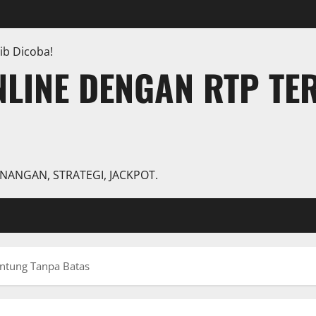
NLINE DENGAN RTP TE
MENANGAN, STRATEGI, JACKPOT.
ntung Tanpa Batas