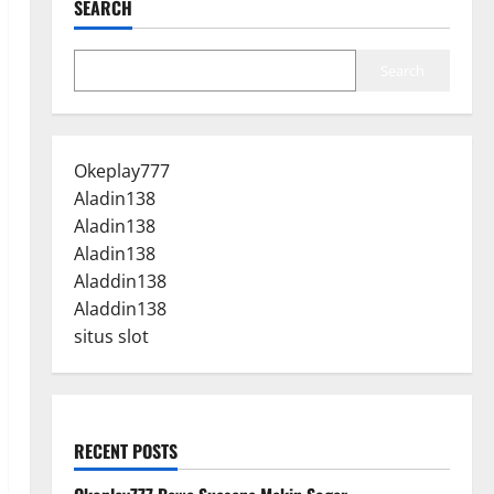
SEARCH
Search
Okeplay777
Aladin138
Aladin138
Aladin138
Aladdin138
Aladdin138
situs slot
RECENT POSTS