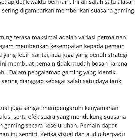
tiap detik waktu bermain. Inilah salah satu alasan
 sering digambarkan memberikan suasana gaming
ing terasa maksimal adalah variasi permainan
eragam memberikan kesempatan kepada pemain
yang lebih santai, ada juga yang penuh strategi
i ini membuat pemain tidak mudah bosan karena
jahi. Dalam pengalaman gaming yang identik
ring dianggap sebagai salah satu daya tarik
 visual juga sangat mempengaruhi kenyamanan
alus, serta efek suara yang mendukung suasana
gaming secara keseluruhan. Pemain dapat
n itu sendiri. Ketika visual dan audio berpadu