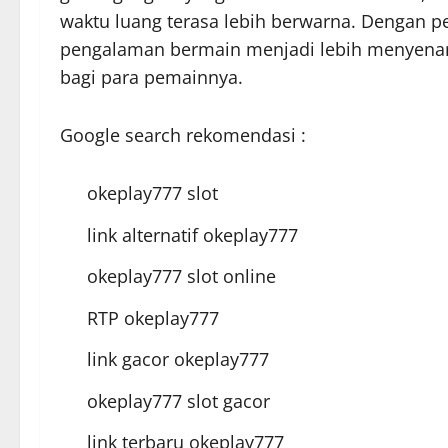
waktu luang terasa lebih berwarna. Dengan p
pengalaman bermain menjadi lebih menyena
bagi para pemainnya.
Google search rekomendasi :
okeplay777 slot
link alternatif okeplay777
okeplay777 slot online
RTP okeplay777
link gacor okeplay777
okeplay777 slot gacor
link terbaru okeplay777