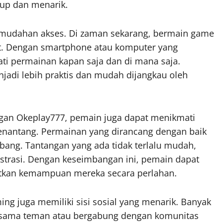
dup dan menarik.
 kemudahan akses. Di zaman sekarang, bermain game
t. Dengan smartphone atau komputer yang
ti permainan kapan saja dan di mana saja.
njadi lebih praktis dan mudah dijangkau oleh
gan Okeplay777, pemain juga dapat menikmati
enantang. Permainan yang dirancang dengan baik
mbang. Tantangan yang ada tidak terlalu mudah,
strasi. Dengan keseimbangan ini, pemain dapat
tkan kemampuan mereka secara perlahan.
ing juga memiliki sisi sosial yang menarik. Banyak
sama teman atau bergabung dengan komunitas