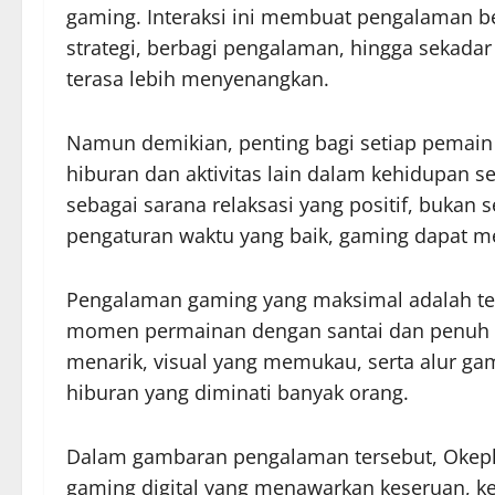
gaming. Interaksi ini membuat pengalaman be
strategi, berbagi pengalaman, hingga sekad
terasa lebih menyenangkan.
Namun demikian, penting bagi setiap pemain
hiburan dan aktivitas lain dalam kehidupan s
sebagai sarana relaksasi yang positif, buka
pengaturan waktu yang baik, gaming dapat m
Pengalaman gaming yang maksimal adalah te
momen permainan dengan santai dan penuh 
menarik, visual yang memukau, serta alur ga
hiburan yang diminati banyak orang.
Dalam gambaran pengalaman tersebut, Okepla
gaming digital yang menawarkan keseruan, 