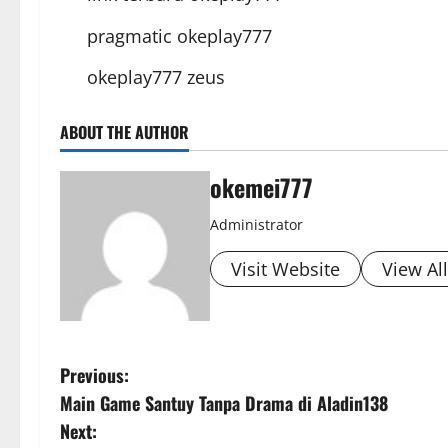
pragmatic okeplay777
okeplay777 zeus
ABOUT THE AUTHOR
okemei777
Administrator
Visit Website
View Al
P
Previous:
Main Game Santuy Tanpa Drama di Aladin138
o
Next: