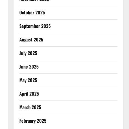
October 2025
September 2025
August 2025
July 2025
June 2025
May 2025
April 2025
March 2025
February 2025