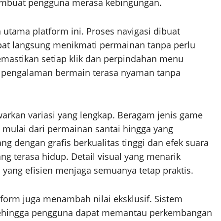
buat pengguna merasa kebingungan.
 utama platform ini. Proses navigasi dibuat
apat langsung menikmati permainan tanpa perlu
emastikan setiap klik dan perpindahan menu
l, pengalaman bermain terasa nyaman tanpa
warkan variasi yang lengkap. Beragam jenis game
 mulai dari permainan santai hingga yang
ng dengan grafis berkualitas tinggi dan efek suara
ng terasa hidup. Detail visual yang menarik
ang efisien menjaga semuanya tetap praktis.
tform juga menambah nilai eksklusif. Sistem
 sehingga pengguna dapat memantau perkembangan