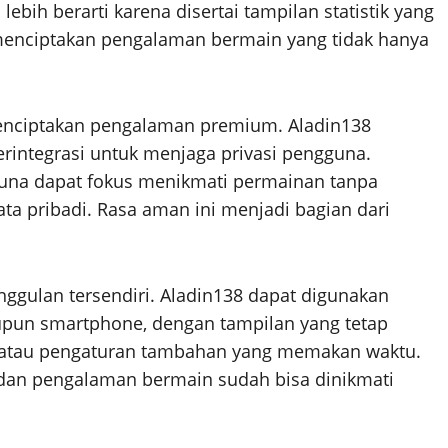
lebih berarti karena disertai tampilan statistik yang
menciptakan pengalaman bermain yang tidak hanya
enciptakan pengalaman premium. Aladin138
rintegrasi untuk menjaga privasi pengguna.
una dapat fokus menikmati permainan tanpa
a pribadi. Rasa aman ini menjadi bagian dari
eunggulan tersendiri. Aladin138 dapat digunakan
upun smartphone, dengan tampilan yang tetap
it atau pengaturan tambahan yang memakan waktu.
, dan pengalaman bermain sudah bisa dinikmati