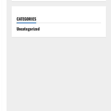
CATEGORIES
Uncategorized