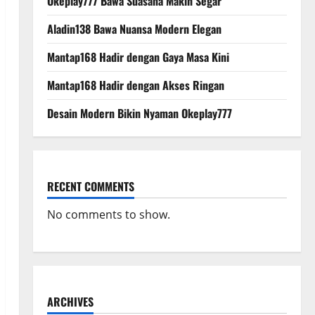
Okeplay777 Bawa Suasana Makin Segar
Aladin138 Bawa Nuansa Modern Elegan
Mantap168 Hadir dengan Gaya Masa Kini
Mantap168 Hadir dengan Akses Ringan
Desain Modern Bikin Nyaman Okeplay777
RECENT COMMENTS
No comments to show.
ARCHIVES