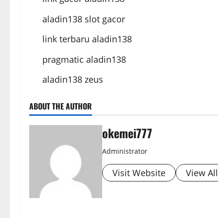
aladin138 slot gacor
link terbaru aladin138
pragmatic aladin138
aladin138 zeus
ABOUT THE AUTHOR
okemei777
Administrator
Visit Website
View Al