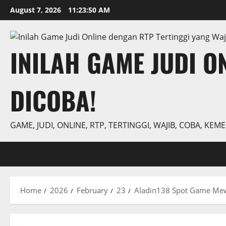
Skip
August 7, 2026
11:23:51 AM
to
content
INILAH GAME JUDI O
DICOBA!
GAME, JUDI, ONLINE, RTP, TERTINGGI, WAJIB, COBA, KE
Home
2026
February
23
Aladin138 Spot Game Mew