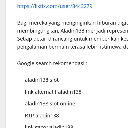
https://kktix.com/user/8443279
Bagi mereka yang menginginkan hiburan digit
membingungkan, Aladin138 menjadi represen
Setiap detail dirancang untuk memberikan k
pengalaman bermain terasa lebih istimewa da
Google search rekomendasi :
aladin138 slot
link alternatif aladin138
aladin138 slot online
RTP aladin138
link gacor aladin138