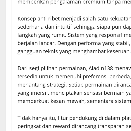
memberikan pengalaman premium tanpa mem
Konsep anti ribet menjadi salah satu kekuatan
sederhana dan intuitif sehingga siapa pun d
langkah yang rumit. Sistem yang responsif m
berjalan lancar. Dengan performa yang stabi
gangguan teknis yang menghambat keseruan.
Dari segi pilihan permainan, Aladin138 mena
tersedia untuk memenuhi preferensi berbeda,
menantang strategi. Setiap permainan diranca
yang imersif, menciptakan sensasi bermain ya
memperkuat kesan mewah, sementara sistem y
Tidak hanya itu, fitur pendukung di dalam pla
peringkat dan reward dirancang transparan