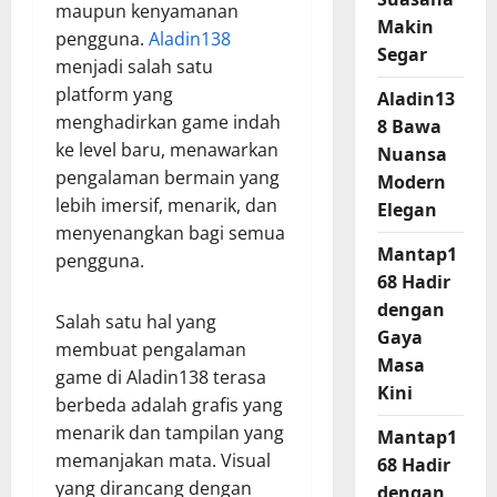
maupun kenyamanan
Makin
pengguna.
Aladin138
Segar
menjadi salah satu
platform yang
Aladin13
menghadirkan game indah
8 Bawa
ke level baru, menawarkan
Nuansa
pengalaman bermain yang
Modern
lebih imersif, menarik, dan
Elegan
menyenangkan bagi semua
Mantap1
pengguna.
68 Hadir
dengan
Salah satu hal yang
Gaya
membuat pengalaman
Masa
game di Aladin138 terasa
Kini
berbeda adalah grafis yang
menarik dan tampilan yang
Mantap1
memanjakan mata. Visual
68 Hadir
yang dirancang dengan
dengan