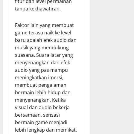
fitur dan level permainan
tanpa kekhawatiran.
Faktor lain yang membuat
game terasa naik ke level
baru adalah efek audio dan
musik yang mendukung
suasana. Suara latar yang
menyenangkan dan efek
audio yang pas mampu
meningkatkan imersi,
membuat pengalaman
bermain lebih hidup dan
menyenangkan. Ketika
visual dan audio bekerja
bersamaan, sensasi
bermain game menjadi
lebih lengkap dan memikat.