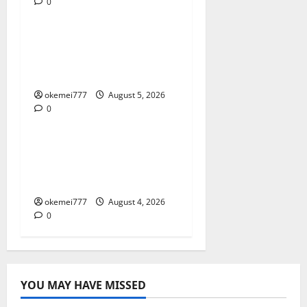
0
Uncategorized
Aladin138 Bawa
Nuansa Modern
Elegan
okemei777
August 5, 2026
0
Uncategorized
Mantap168 Hadir
dengan Gaya Masa
Kini
okemei777
August 4, 2026
0
YOU MAY HAVE MISSED
Uncategorized