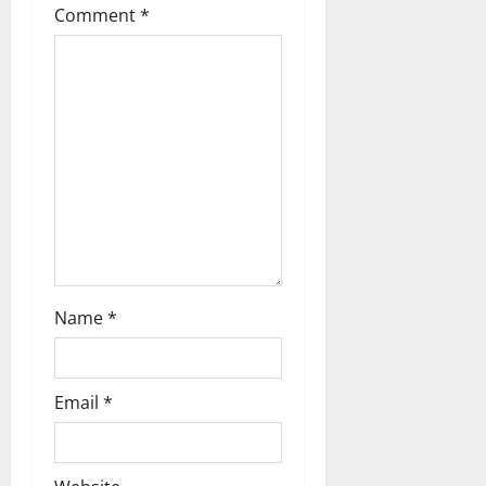
g
Comment
*
a
t
i
o
n
Name
*
Email
*