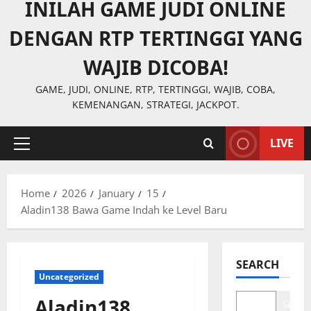
INILAH GAME JUDI ONLINE
DENGAN RTP TERTINGGI YANG
WAJIB DICOBA!
GAME, JUDI, ONLINE, RTP, TERTINGGI, WAJIB, COBA,
KEMENANGAN, STRATEGI, JACKPOT.
LIVE
Primary
Menu
Home
2026
January
15
Aladin138 Bawa Game Indah ke Level Baru
SEARCH
Uncategorized
Aladin138
Search