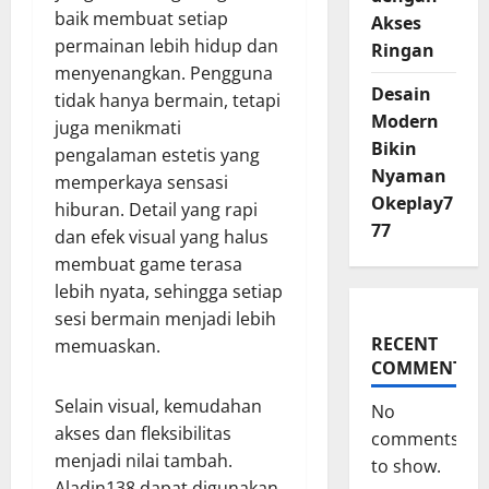
baik membuat setiap
Akses
permainan lebih hidup dan
Ringan
menyenangkan. Pengguna
Desain
tidak hanya bermain, tetapi
Modern
juga menikmati
Bikin
pengalaman estetis yang
Nyaman
memperkaya sensasi
Okeplay7
hiburan. Detail yang rapi
77
dan efek visual yang halus
membuat game terasa
lebih nyata, sehingga setiap
sesi bermain menjadi lebih
RECENT
memuaskan.
COMMENTS
Selain visual, kemudahan
No
akses dan fleksibilitas
comments
menjadi nilai tambah.
to show.
Aladin138 dapat digunakan