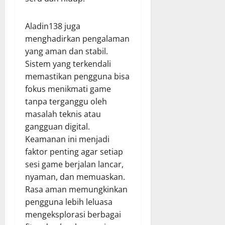
Aladin138 juga
menghadirkan pengalaman
yang aman dan stabil.
Sistem yang terkendali
memastikan pengguna bisa
fokus menikmati game
tanpa terganggu oleh
masalah teknis atau
gangguan digital.
Keamanan ini menjadi
faktor penting agar setiap
sesi game berjalan lancar,
nyaman, dan memuaskan.
Rasa aman memungkinkan
pengguna lebih leluasa
mengeksplorasi berbagai