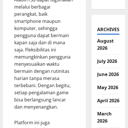
melalui berbagai
perangkat, baik
smartphone maupun
komputer, sehingga
ARCHIVES
pengguna dapat bermain
August
kapan saja dan di mana
2026
saja. Fleksibilitas ini
memungkinkan pengguna
July 2026
menyesuaikan waktu
bermain dengan rutinitas
June 2026
harian tanpa merasa
terbebani. Dengan begitu,
May 2026
setiap pengalaman game
bisa berlangsung lancar
April 2026
dan menyenangkan.
March
2026
Platform ini juga