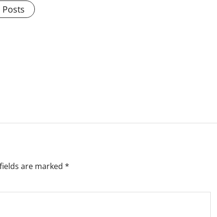
l Posts
fields are marked
*