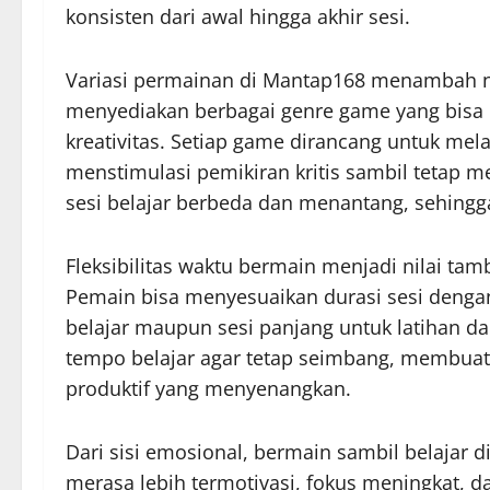
konsisten dari awal hingga akhir sesi.
Variasi permainan di Mantap168 menambah nila
menyediakan berbagai genre game yang bisa d
kreativitas. Setiap game dirancang untuk mel
menstimulasi pemikiran kritis sambil tetap
sesi belajar berbeda dan menantang, sehingg
Fleksibilitas waktu bermain menjadi nilai t
Pemain bisa menyesuaikan durasi sesi dengan 
belajar maupun sesi panjang untuk latihan da
tempo belajar agar tetap seimbang, membu
produktif yang menyenangkan.
Dari sisi emosional, bermain sambil belajar 
merasa lebih termotivasi, fokus meningkat, d