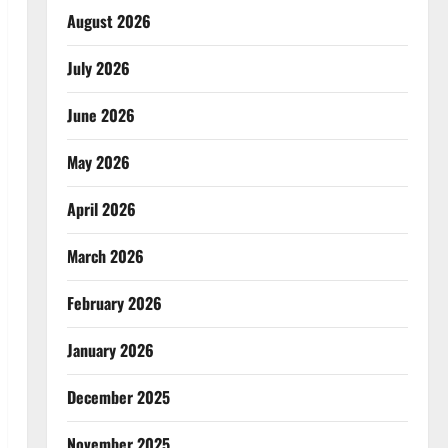
August 2026
July 2026
June 2026
May 2026
April 2026
March 2026
February 2026
January 2026
December 2025
November 2025