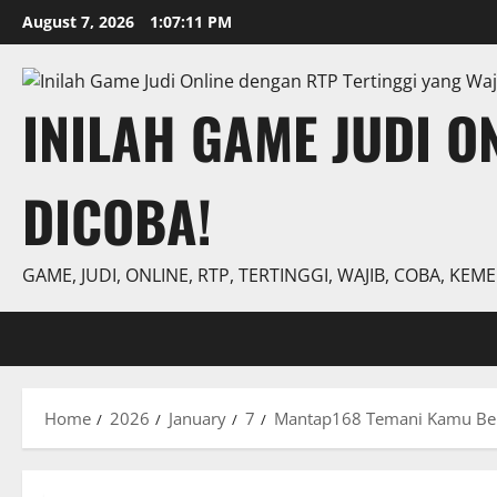
Skip
August 7, 2026
1:07:12 PM
to
content
INILAH GAME JUDI O
DICOBA!
GAME, JUDI, ONLINE, RTP, TERTINGGI, WAJIB, COBA, KE
Home
2026
January
7
Mantap168 Temani Kamu Bel