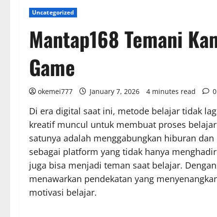
Uncategorized
Mantap168 Temani Kam
Game
okemei777
January 7, 2026
4 minutes read
0
Di era digital saat ini, metode belajar tida
kreatif muncul untuk membuat proses belajar 
satunya adalah menggabungkan hiburan dan e
sebagai platform yang tidak hanya menghadi
juga bisa menjadi teman saat belajar. Denga
menawarkan pendekatan yang menyenangkan u
motivasi belajar.