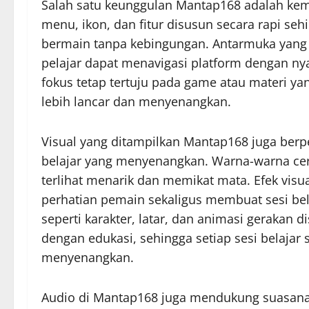
Salah satu keunggulan Mantap168 adalah kemu
menu, ikon, dan fitur disusun secara rapi 
bermain tanpa kebingungan. Antarmuka yang
pelajar dapat menavigasi platform dengan 
fokus tetap tertuju pada game atau materi yan
lebih lancar dan menyenangkan.
Visual yang ditampilkan Mantap168 juga ber
belajar yang menyenangkan. Warna-warna ce
terlihat menarik dan memikat mata. Efek v
perhatian pemain sekaligus membuat sesi bela
seperti karakter, latar, dan animasi geraka
dengan edukasi, sehingga setiap sesi belajar 
menyenangkan.
Audio di Mantap168 juga mendukung suasana 