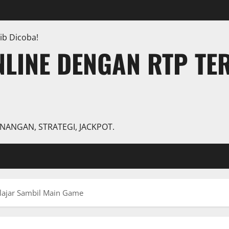
NLINE DENGAN RTP TE
MENANGAN, STRATEGI, JACKPOT.
ajar Sambil Main Game