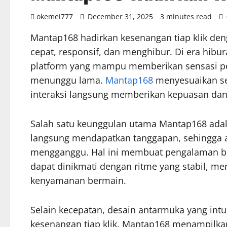
okemei777
December 31, 2025
3 minutes read
Mantap168 hadirkan kesenangan tiap klik d
cepat, responsif, dan menghibur. Di era hib
platform yang mampu memberikan sensasi p
menunggu lama.
Mantap168
menyesuaikan se
interaksi langsung memberikan kepuasan dan k
Salah satu keunggulan utama Mantap168 adala
langsung mendapatkan tanggapan, sehingga al
mengganggu. Hal ini membuat pengalaman ber
dapat dinikmati dengan ritme yang stabil, me
kenyamanan bermain.
Selain kecepatan, desain antarmuka yang int
kesenangan tiap klik. Mantap168 menampilkan