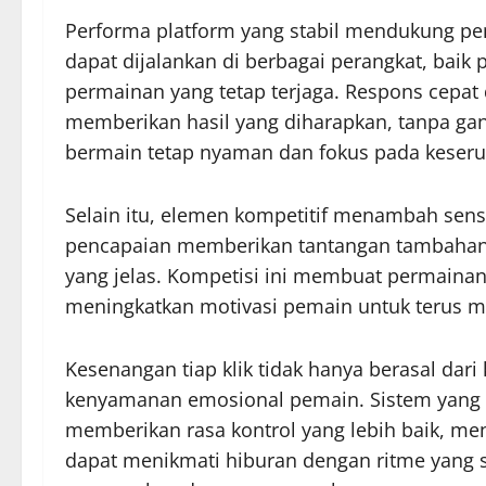
Performa platform yang stabil mendukung p
dapat dijalankan di berbagai perangkat, baik
permainan yang tetap terjaga. Respons cepat 
memberikan hasil yang diharapkan, tanpa gan
bermain tetap nyaman dan fokus pada keseru
Selain itu, elemen kompetitif menambah sensas
pencapaian memberikan tantangan tambahan,
yang jelas. Kompetisi ini membuat permainan
meningkatkan motivasi pemain untuk terus m
Kesenangan tiap klik tidak hanya berasal dari
kenyamanan emosional pemain. Sistem yang r
memberikan rasa kontrol yang lebih baik, me
dapat menikmati hiburan dengan ritme yang s