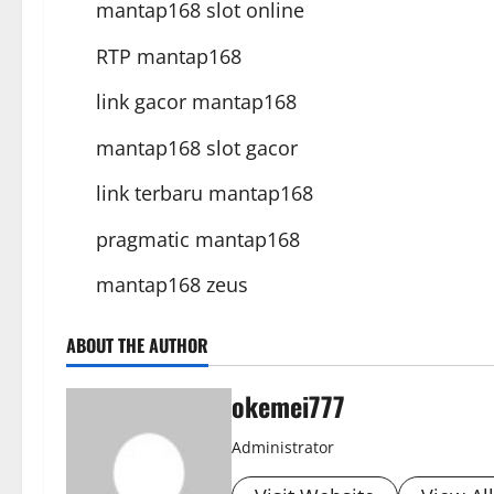
mantap168 slot online
RTP mantap168
link gacor mantap168
mantap168 slot gacor
link terbaru mantap168
pragmatic mantap168
mantap168 zeus
ABOUT THE AUTHOR
okemei777
Administrator