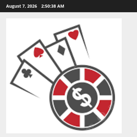
Skip
August 7, 2026
2:50:39 AM
to
content