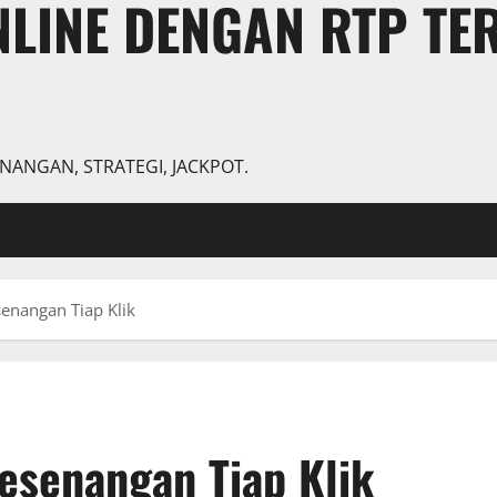
NLINE DENGAN RTP TE
MENANGAN, STRATEGI, JACKPOT.
enangan Tiap Klik
esenangan Tiap Klik