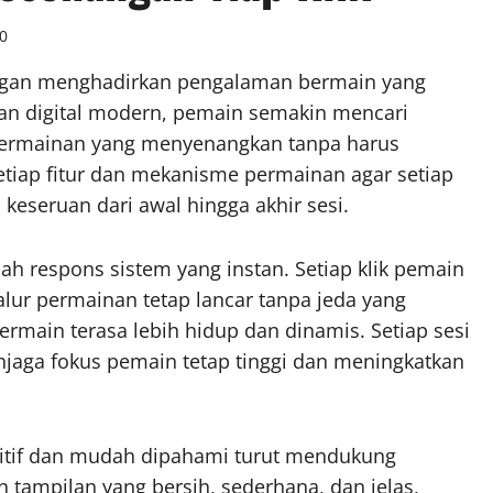
0
engan menghadirkan pengalaman bermain yang
uran digital modern, pemain semakin mencari
ermainan yang menyenangkan tanpa harus
tiap fitur dan mekanisme permainan agar setiap
eseruan dari awal hingga akhir sesi.
h respons sistem yang instan. Setiap klik pemain
ur permainan tetap lancar tanpa jeda yang
main terasa lebih hidup dan dinamis. Setiap sesi
njaga fokus pemain tetap tinggi dan meningkatkan
uitif dan mudah dipahami turut mendukung
 tampilan yang bersih, sederhana, dan jelas,