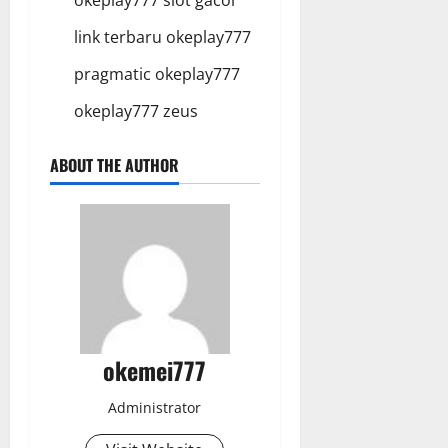
okeplay777 slot gacor
link terbaru okeplay777
pragmatic okeplay777
okeplay777 zeus
ABOUT THE AUTHOR
okemei777
Administrator