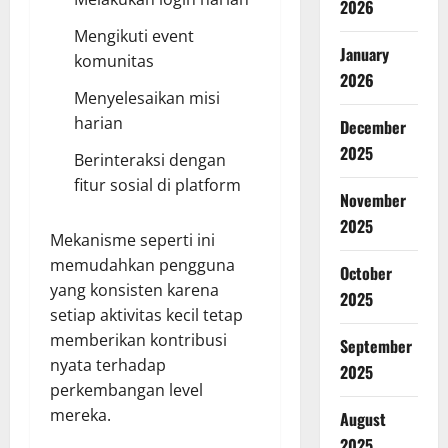
2026
Mengikuti event
January
komunitas
2026
Menyelesaikan misi
harian
December
2025
Berinteraksi dengan
fitur sosial di platform
November
2025
Mekanisme seperti ini
memudahkan pengguna
October
yang konsisten karena
2025
setiap aktivitas kecil tetap
memberikan kontribusi
September
nyata terhadap
2025
perkembangan level
mereka.
August
2025