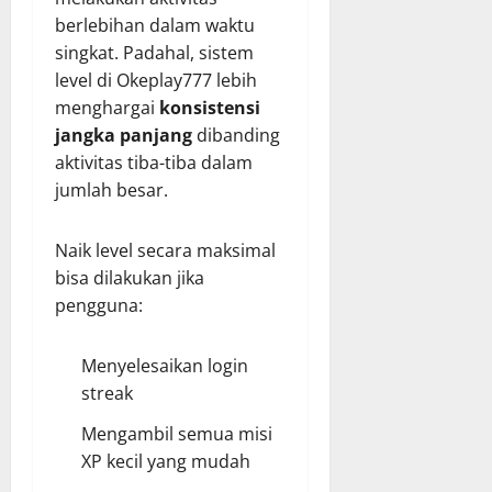
berlebihan dalam waktu
singkat. Padahal, sistem
level di Okeplay777 lebih
menghargai
konsistensi
jangka panjang
dibanding
aktivitas tiba-tiba dalam
jumlah besar.
Naik level secara maksimal
bisa dilakukan jika
pengguna:
Menyelesaikan login
streak
Mengambil semua misi
XP kecil yang mudah