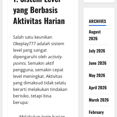
yang Berbasis
Aktivitas Harian
ARCHIVES
August
Salah satu keunikan
2026
Okeplay777 adalah sistem
level yang sangat
July 2026
dipengaruhi oleh
activity
June 2026
points
. Semakin aktif
pengguna, semakin cepat
May 2026
level meningkat. Aktivitas
yang dimaksud tidak selalu
April 2026
berarti melakukan tindakan
berisiko, tetapi bisa
March 2026
berupa:
February
Melakukan login harian