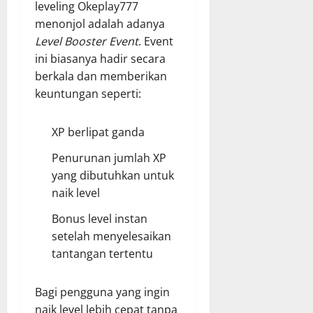
leveling Okeplay777
menonjol adalah adanya
Level Booster Event
. Event
ini biasanya hadir secara
berkala dan memberikan
keuntungan seperti:
XP berlipat ganda
Penurunan jumlah XP
yang dibutuhkan untuk
naik level
Bonus level instan
setelah menyelesaikan
tantangan tertentu
Bagi pengguna yang ingin
naik level lebih cepat tanpa