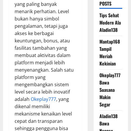
POSTS
yang paling banyak
menarik perhatian. Level
Tips Sehat
bukan hanya simbol
Modern Ala
pengalaman, tetapi juga
Aladin138
akses ke berbagai
keuntungan, bonus, atau
Mantap168
fasilitas tambahan yang
Tampil
membuat aktivitas dalam
Meriah
platform menjadi lebih
Kekinian
menyenangkan. Salah satu
Okeplay777
platform yang
Bawa
mengembangkan sistem
Suasana
level secara lebih inovatif
Makin
adalah
Okeplay777
, yang
Segar
dikenal memiliki
mekanisme kenaikan level
Aladin138
cepat dan transparan
Bawa
sehingga pengguna bisa
Nuansa