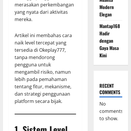
merasakan perkembangan
Modern
yang nyata dari aktivitas
Elegan
mereka.
Mantap168
Hadir
Artikel ini membahas cara
dengan
naik level tercepat yang
Gaya Masa
tersedia di Okeplay777,
Kini
tanpa mendorong
pengguna untuk
mengambil risiko, namun
lebih pada pemahaman
RECENT
tentang fitur, mekanisme,
COMMENTS
dan strategi penggunaan
platform secara bijak.
No
comments
to show.
1. Sistem Level