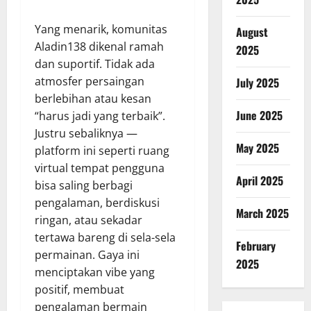
Yang menarik, komunitas
August
Aladin138 dikenal ramah
2025
dan suportif. Tidak ada
atmosfer persaingan
July 2025
berlebihan atau kesan
June 2025
“harus jadi yang terbaik”.
Justru sebaliknya —
May 2025
platform ini seperti ruang
virtual tempat pengguna
April 2025
bisa saling berbagi
pengalaman, berdiskusi
March 2025
ringan, atau sekadar
tertawa bareng di sela-sela
February
permainan. Gaya ini
2025
menciptakan vibe yang
positif, membuat
pengalaman bermain