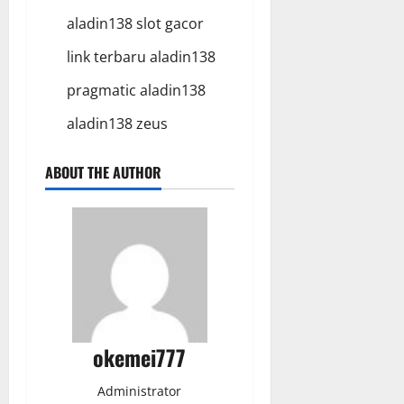
aladin138 slot gacor
link terbaru aladin138
pragmatic aladin138
aladin138 zeus
ABOUT THE AUTHOR
okemei777
Administrator