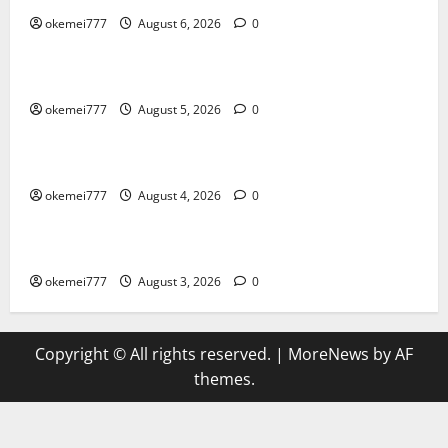
okemei777
August 6, 2026
0
Uncategorized
Aladin138 Bawa Nuansa Modern Elegan
okemei777
August 5, 2026
0
Uncategorized
Mantap168 Hadir dengan Gaya Masa Kini
okemei777
August 4, 2026
0
Uncategorized
Mantap168 Hadir dengan Akses Ringan
okemei777
August 3, 2026
0
Copyright © All rights reserved.
|
MoreNews
by AF
themes.