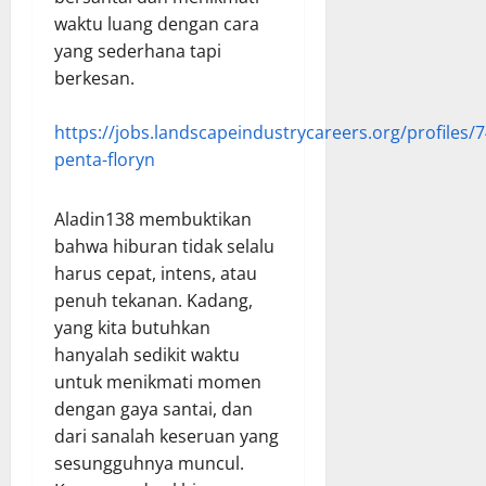
waktu luang dengan cara
yang sederhana tapi
berkesan.
https://jobs.landscapeindustrycareers.org/profiles/
penta-floryn
Aladin138 membuktikan
bahwa hiburan tidak selalu
harus cepat, intens, atau
penuh tekanan. Kadang,
yang kita butuhkan
hanyalah sedikit waktu
untuk menikmati momen
dengan gaya santai, dan
dari sanalah keseruan yang
sesungguhnya muncul.