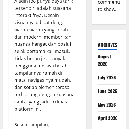
Aladin138 punya daya tarik
comments
tersendiri adalah suasana
to show.
interaktifnya. Desain
visualnya dibuat dengan
warna-warna yang cerah
dan modern, memberikan
nuansa hangat dan positif
ARCHIVES
sejak pertama kali masuk.
August
Tidak heran jika banyak
2026
pengguna merasa betah —
tampilannya ramah di
July 2026
mata, navigasinya mudah,
dan setiap elemen terasa
June 2026
terhubung dengan suasana
santai yang jadi ciri khas
May 2026
platform ini.
April 2026
Selain tampilan,