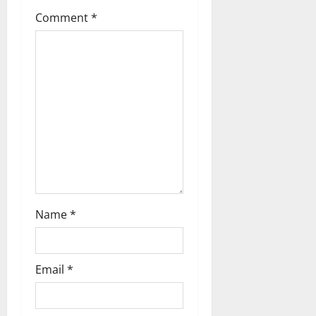
g
Comment
*
a
t
i
o
n
Name
*
Email
*