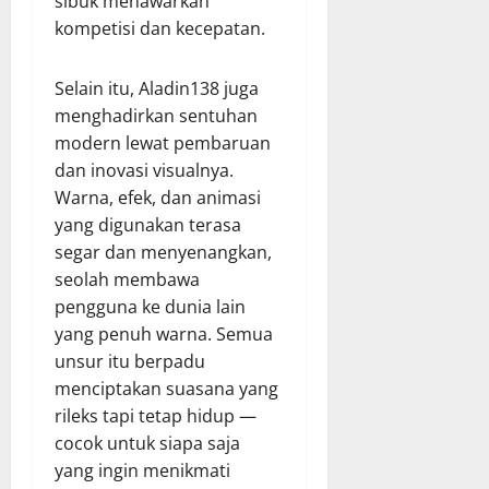
sibuk menawarkan
kompetisi dan kecepatan.
Selain itu, Aladin138 juga
menghadirkan sentuhan
modern lewat pembaruan
dan inovasi visualnya.
Warna, efek, dan animasi
yang digunakan terasa
segar dan menyenangkan,
seolah membawa
pengguna ke dunia lain
yang penuh warna. Semua
unsur itu berpadu
menciptakan suasana yang
rileks tapi tetap hidup —
cocok untuk siapa saja
yang ingin menikmati