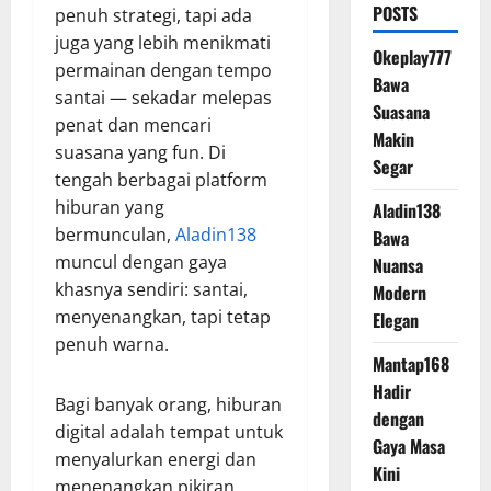
POSTS
penuh strategi, tapi ada
juga yang lebih menikmati
Okeplay777
permainan dengan tempo
Bawa
santai — sekadar melepas
Suasana
penat dan mencari
Makin
suasana yang fun. Di
Segar
tengah berbagai platform
hiburan yang
Aladin138
bermunculan,
Aladin138
Bawa
muncul dengan gaya
Nuansa
khasnya sendiri: santai,
Modern
menyenangkan, tapi tetap
Elegan
penuh warna.
Mantap168
Hadir
Bagi banyak orang, hiburan
dengan
digital adalah tempat untuk
Gaya Masa
menyalurkan energi dan
Kini
menenangkan pikiran