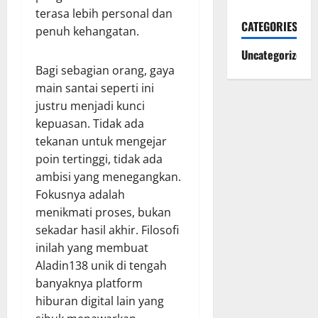
terasa lebih personal dan
CATEGORIES
penuh kehangatan.
Uncategorized
Bagi sebagian orang, gaya
main santai seperti ini
justru menjadi kunci
kepuasan. Tidak ada
tekanan untuk mengejar
poin tertinggi, tidak ada
ambisi yang menegangkan.
Fokusnya adalah
menikmati proses, bukan
sekadar hasil akhir. Filosofi
inilah yang membuat
Aladin138 unik di tengah
banyaknya platform
hiburan digital lain yang