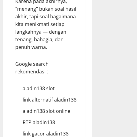
Karena pada akhirnya,
“menang” bukan soal hasil
akhir, tapi soal bagaimana
kita menikmati setiap
langkahnya — dengan
tenang, bahagia, dan
penuh warna.
Google search
rekomendasi :
aladin138 slot
link alternatif aladin138
aladin138 slot online
RTP aladin138
link gacor aladin138