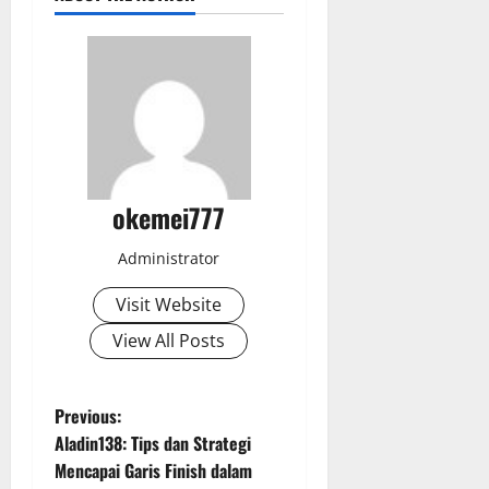
okemei777
Administrator
Visit Website
View All Posts
P
Previous:
Aladin138: Tips dan Strategi
o
Mencapai Garis Finish dalam