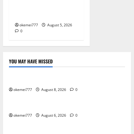
Aladin138 Bawa Nuansa
Modern Elegan
okemei777
August 5, 2026
0
YOU MAY HAVE MISSED
Uncategorized
Mantap168 Tampil Meriah Kekinian
okemei777
August 8, 2026
0
Uncategorized
Okeplay777 Bawa Suasana Makin Segar
okemei777
August 6, 2026
0
Uncategorized
Aladin138 Bawa Nuansa Modern Elegan