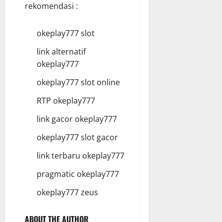
rekomendasi :
okeplay777 slot
link alternatif
okeplay777
okeplay777 slot online
RTP okeplay777
link gacor okeplay777
okeplay777 slot gacor
link terbaru okeplay777
pragmatic okeplay777
okeplay777 zeus
ABOUT THE AUTHOR