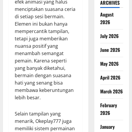
efek animasi yang halus
ARCHIVES
menciptakan suasana ceria
August
di setiap sesi bermain.
2026
Elemen ini bukan hanya
mempercantik tampilan,
July 2026
tetapi juga memberikan
nuansa positif yang
June 2026
menambah semangat
pemain. Karena seperti
May 2026
yang banyak diketahui,
bermain dengan suasana
April 2026
hati yang senang bisa
membawa keberuntungan
March 2026
lebih besar.
February
2026
Selain tampilan yang
menarik, Okeplay777 juga
January
memiliki sistem permainan