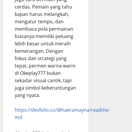
cerdas. Pemain yang tahu
kapan harus melangkah,
mengatur tempo, dan
membaca pola permainan
biasanya memiliki peluang
lebih besar untuk meraih
kemenangan. Dengan
fokus dan strategi yang
tepat, permen warna-warni
di Okeplay777 bukan
sekadar visual cantik, tapi
juga simbol keberuntungan
yang nyata.
https://devfolio.co/@haeramayna/readme-
md