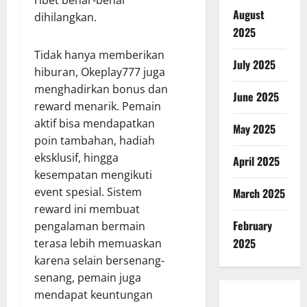
ribet benar-benar
August
dihilangkan.
2025
Tidak hanya memberikan
July 2025
hiburan, Okeplay777 juga
menghadirkan bonus dan
June 2025
reward menarik. Pemain
aktif bisa mendapatkan
May 2025
poin tambahan, hadiah
eksklusif, hingga
April 2025
kesempatan mengikuti
event spesial. Sistem
March 2025
reward ini membuat
February
pengalaman bermain
2025
terasa lebih memuaskan
karena selain bersenang-
senang, pemain juga
mendapat keuntungan