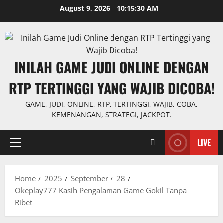
Skip
August 9, 2026
10:15:30 AM
to
content
INILAH GAME JUDI ONLINE DENGAN
RTP TERTINGGI YANG WAJIB DICOBA!
GAME, JUDI, ONLINE, RTP, TERTINGGI, WAJIB, COBA,
KEMENANGAN, STRATEGI, JACKPOT.
LIVE
Primary
Menu
Home
2025
September
28
Okeplay777 Kasih Pengalaman Game Gokil Tanpa
Ribet