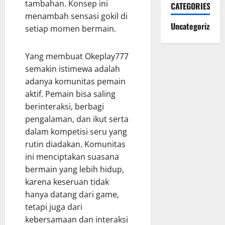
tambahan. Konsep ini
CATEGORIES
menambah sensasi gokil di
Uncategorized
setiap momen bermain.
Yang membuat Okeplay777
semakin istimewa adalah
adanya komunitas pemain
aktif. Pemain bisa saling
berinteraksi, berbagi
pengalaman, dan ikut serta
dalam kompetisi seru yang
rutin diadakan. Komunitas
ini menciptakan suasana
bermain yang lebih hidup,
karena keseruan tidak
hanya datang dari game,
tetapi juga dari
kebersamaan dan interaksi