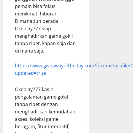
pemain bisa fokus
menikmati hiburan.
Dimanapun berada,
Okeplay777 siap
menghadirkan game gokil
tanpa ribet, kapan saja dan
di mana saja.
https://www.giveawayoftheday.com/forums/profile/
updated=true
Okeplay777 kasih
pengalaman game gokil
tanpa ribet dengan
menghadirkan kemudahan
akses, koleksi game
beragam, fitur interaktif,