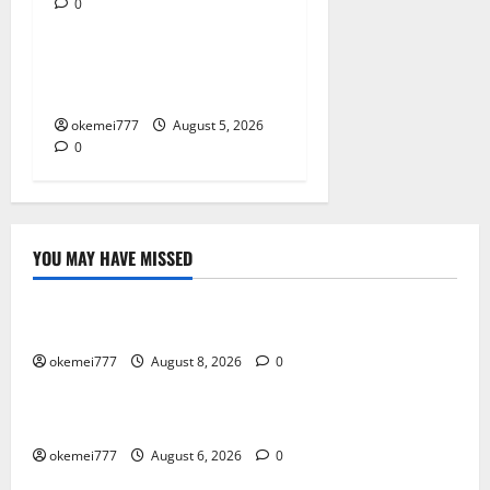
0
Uncategorized
Aladin138 Bawa Nuansa
Modern Elegan
okemei777
August 5, 2026
0
YOU MAY HAVE MISSED
Uncategorized
Mantap168 Tampil Meriah Kekinian
okemei777
August 8, 2026
0
Uncategorized
Okeplay777 Bawa Suasana Makin Segar
okemei777
August 6, 2026
0
Uncategorized