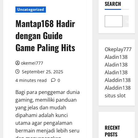
SEARCH
Uncategorized
Mantap168 Hadir
Search
dengan Guide
Game Paling Hits
Okeplay777
Aladin138
okemei777
Aladin138
September 25, 2025
Aladin138
Aladdin138
4 minutes read
0
Aladdin138
Bagi para penggemar dunia
situs slot
gaming, memiliki panduan
yang jelas dan mudah
dipahami adalah kunci
utama agar pengalaman
RECENT
bermain menjadi lebih seru
POSTS