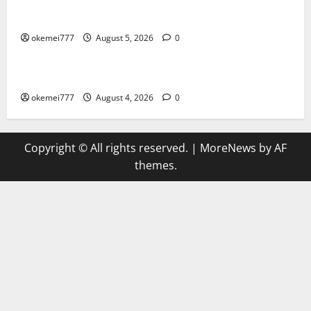
Aladin138 Bawa Nuansa Modern Elegan
okemei777
August 5, 2026
0
Uncategorized
Mantap168 Hadir dengan Gaya Masa Kini
okemei777
August 4, 2026
0
Copyright © All rights reserved.
|
MoreNews
by AF
themes.