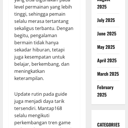
2025
level permainan yang lebih
tinggi, sehingga pemain
July 2025
selalu merasa tertantang
sekaligus terbantu. Dengan
June 2025
begitu, pengalaman
bermain tidak hanya
May 2025
sekadar hiburan, tetapi
juga kesempatan untuk
April 2025
belajar, berkembang, dan
meningkatkan
March 2025
keterampilan.
February
Update rutin pada guide
2025
juga menjadi daya tarik
tersendiri. Mantap168
selalu mengikuti
perkembangan tren game
CATEGORIES