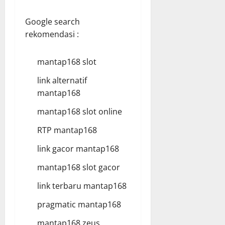
Google search
rekomendasi :
mantap168 slot
link alternatif
mantap168
mantap168 slot online
RTP mantap168
link gacor mantap168
mantap168 slot gacor
link terbaru mantap168
pragmatic mantap168
mantap168 zeus