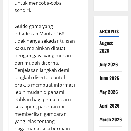
untuk mencoba-coba
sendiri.
Guide game yang
ARCHIVES
dihadirkan Mantap168
tidak hanya sekadar tulisan
August
kaku, melainkan dibuat
2026
dengan gaya yang menarik
dan mudah dicerna.
July 2026
Penjelasan langkah demi
langkah disertai contoh
June 2026
praktis membuat informasi
May 2026
lebih mudah dipahami.
Bahkan bagi pemain baru
April 2026
sekalipun, panduan ini
memberikan gambaran
March 2026
yang jelas tentang
bagaimana cara bermain