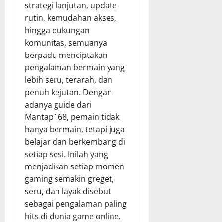
strategi lanjutan, update
rutin, kemudahan akses,
hingga dukungan
komunitas, semuanya
berpadu menciptakan
pengalaman bermain yang
lebih seru, terarah, dan
penuh kejutan. Dengan
adanya guide dari
Mantap168, pemain tidak
hanya bermain, tetapi juga
belajar dan berkembang di
setiap sesi. Inilah yang
menjadikan setiap momen
gaming semakin greget,
seru, dan layak disebut
sebagai pengalaman paling
hits di dunia game online.