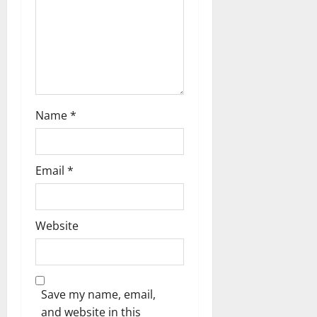
i
o
n
Name
*
Email
*
Website
Save my name, email,
and website in this