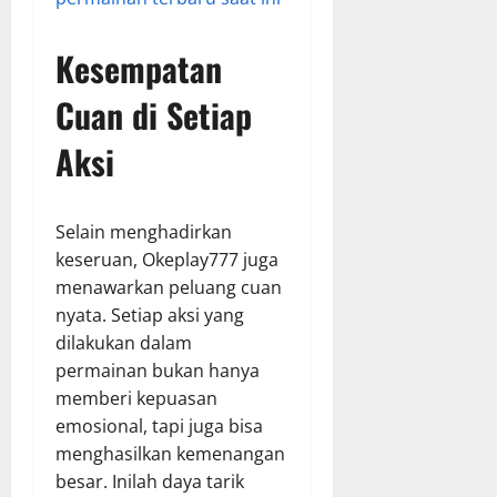
Kesempatan
Cuan di Setiap
Aksi
Selain menghadirkan
keseruan, Okeplay777 juga
menawarkan peluang cuan
nyata. Setiap aksi yang
dilakukan dalam
permainan bukan hanya
memberi kepuasan
emosional, tapi juga bisa
menghasilkan kemenangan
besar. Inilah daya tarik