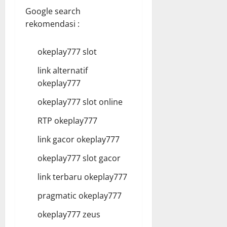
Google search
rekomendasi :
okeplay777 slot
link alternatif
okeplay777
okeplay777 slot online
RTP okeplay777
link gacor okeplay777
okeplay777 slot gacor
link terbaru okeplay777
pragmatic okeplay777
okeplay777 zeus