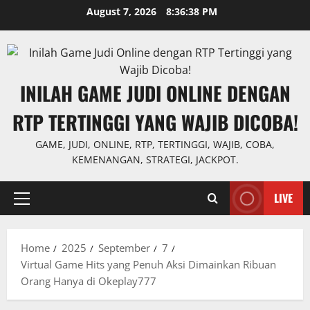
Skip
August 7, 2026
8:36:38 PM
to
content
INILAH GAME JUDI ONLINE DENGAN
RTP TERTINGGI YANG WAJIB DICOBA!
GAME, JUDI, ONLINE, RTP, TERTINGGI, WAJIB, COBA,
KEMENANGAN, STRATEGI, JACKPOT.
LIVE
Primary
Menu
Home
2025
September
7
Virtual Game Hits yang Penuh Aksi Dimainkan Ribuan
Orang Hanya di Okeplay777