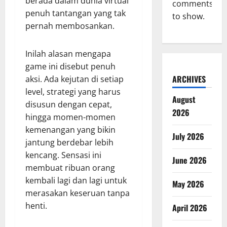
berada dalam dunia virtual
comments
penuh tantangan yang tak
to show.
pernah membosankan.
Inilah alasan mengapa
game ini disebut penuh
ARCHIVES
aksi. Ada kejutan di setiap
level, strategi yang harus
August
disusun dengan cepat,
2026
hingga momen-momen
kemenangan yang bikin
July 2026
jantung berdebar lebih
kencang. Sensasi ini
June 2026
membuat ribuan orang
kembali lagi dan lagi untuk
May 2026
merasakan keseruan tanpa
henti.
April 2026