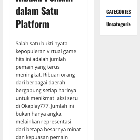
dalam Satu
CATEGORIES
Platform
Uncategorized
Salah satu bukti nyata
kepopuleran virtual game
hits ini adalah jumlah
pemain yang terus
meningkat. Ribuan orang
dari berbagai daerah
bergabung setiap harinya
untuk menikmati aksi seru
di Okeplay777. Jumlah ini
bukan hanya angka,
melainkan representasi
dari betapa besarnya minat
dan kepuasan pemain