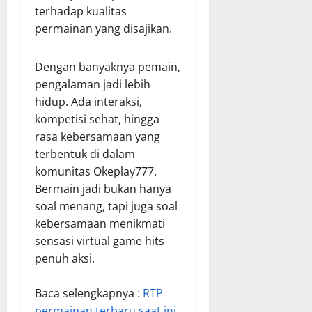
terhadap kualitas
permainan yang disajikan.
Dengan banyaknya pemain,
pengalaman jadi lebih
hidup. Ada interaksi,
kompetisi sehat, hingga
rasa kebersamaan yang
terbentuk di dalam
komunitas Okeplay777.
Bermain jadi bukan hanya
soal menang, tapi juga soal
kebersamaan menikmati
sensasi virtual game hits
penuh aksi.
Baca selengkapnya :
RTP
permainan terbaru saat ini