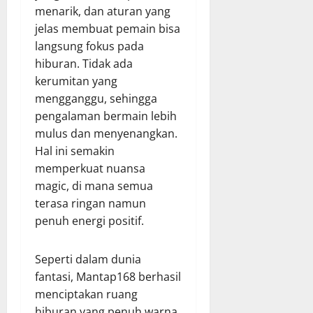
menarik, dan aturan yang
jelas membuat pemain bisa
langsung fokus pada
hiburan. Tidak ada
kerumitan yang
mengganggu, sehingga
pengalaman bermain lebih
mulus dan menyenangkan.
Hal ini semakin
memperkuat nuansa
magic, di mana semua
terasa ringan namun
penuh energi positif.
Seperti dalam dunia
fantasi, Mantap168 berhasil
menciptakan ruang
hiburan yang penuh warna