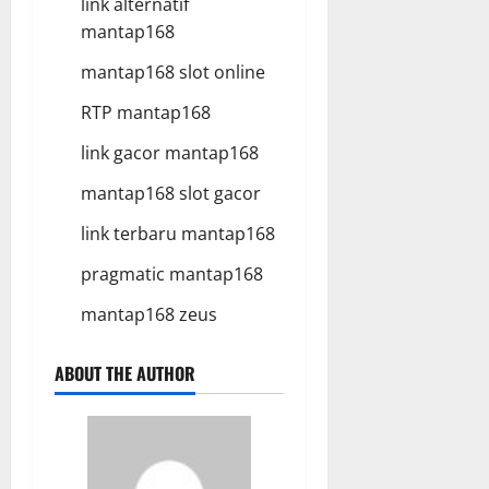
link alternatif
mantap168
mantap168 slot online
RTP mantap168
link gacor mantap168
mantap168 slot gacor
link terbaru mantap168
pragmatic mantap168
mantap168 zeus
ABOUT THE AUTHOR