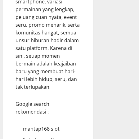
smartphone, variasi
permainan yang lengkap,
peluang cuan nyata, event
seru, promo menarik, serta
komunitas hangat, semua
unsur hiburan hadir dalam
satu platform. Karena di
sini, setiap momen
bermain adalah keajaiban
baru yang membuat hari-
hari lebih hidup, seru, dan
tak terlupakan.
Google search
rekomendasi :
mantap168 slot