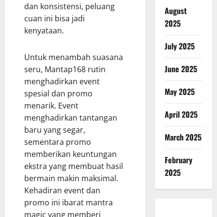
dan konsistensi, peluang
August
cuan ini bisa jadi
2025
kenyataan.
July 2025
Untuk menambah suasana
June 2025
seru, Mantap168 rutin
menghadirkan event
May 2025
spesial dan promo
menarik. Event
April 2025
menghadirkan tantangan
baru yang segar,
March 2025
sementara promo
memberikan keuntungan
February
ekstra yang membuat hasil
2025
bermain makin maksimal.
Kehadiran event dan
promo ini ibarat mantra
magic yang memberi