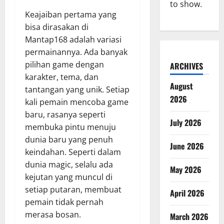
to show.
Keajaiban pertama yang
bisa dirasakan di
Mantap168 adalah variasi
permainannya. Ada banyak
pilihan game dengan
ARCHIVES
karakter, tema, dan
August
tantangan yang unik. Setiap
2026
kali pemain mencoba game
baru, rasanya seperti
July 2026
membuka pintu menuju
dunia baru yang penuh
June 2026
keindahan. Seperti dalam
dunia magic, selalu ada
May 2026
kejutan yang muncul di
setiap putaran, membuat
April 2026
pemain tidak pernah
merasa bosan.
March 2026