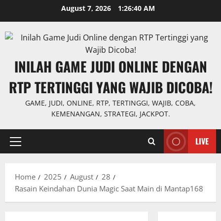
Skip
August 7, 2026
1:26:40 AM
to
content
INILAH GAME JUDI ONLINE DENGAN
RTP TERTINGGI YANG WAJIB DICOBA!
GAME, JUDI, ONLINE, RTP, TERTINGGI, WAJIB, COBA,
KEMENANGAN, STRATEGI, JACKPOT.
LIVE
Primary
Menu
Home
2025
August
28
Rasain Keindahan Dunia Magic Saat Main di Mantap168