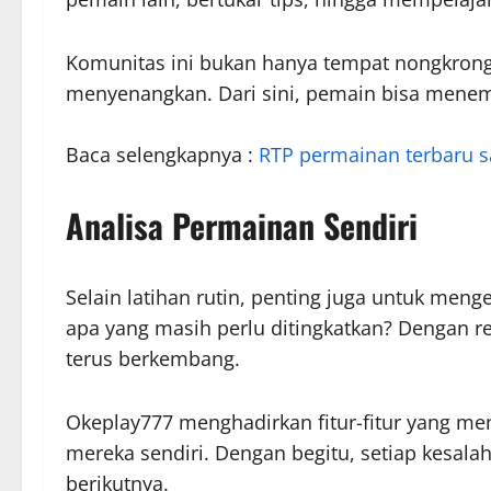
Komunitas ini bukan hanya tempat nongkrong v
menyenangkan. Dari sini, pemain bisa menemuk
Baca selengkapnya :
RTP permainan terbaru sa
Analisa Permainan Sendiri
Selain latihan rutin, penting juga untuk men
apa yang masih perlu ditingkatkan? Dengan r
terus berkembang.
Okeplay777 menghadirkan fitur-fitur yang m
mereka sendiri. Dengan begitu, setiap kesala
berikutnya.