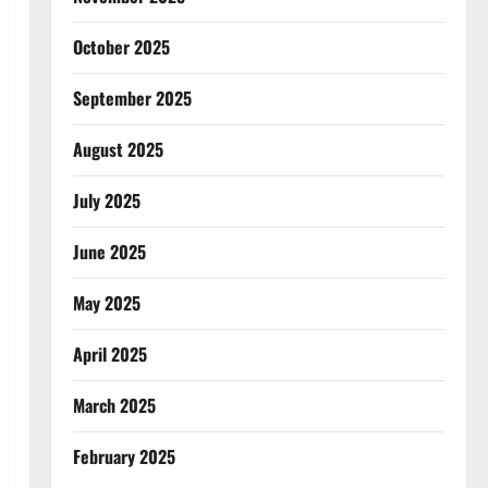
October 2025
September 2025
August 2025
July 2025
June 2025
May 2025
April 2025
March 2025
February 2025