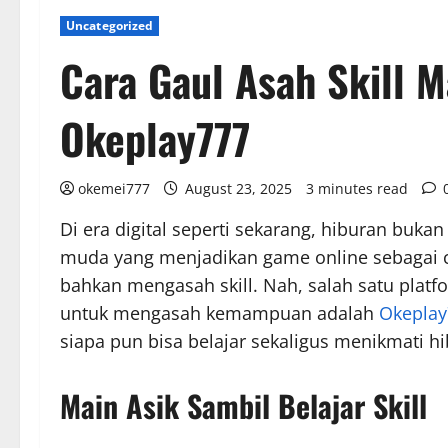
Uncategorized
Cara Gaul Asah Skill M
Okeplay777
okemei777
August 23, 2025
3 minutes read
Di era digital seperti sekarang, hiburan buk
muda yang menjadikan game online sebagai ca
bahkan mengasah skill. Nah, salah satu platfo
untuk mengasah kemampuan adalah
Okeplay
siapa pun bisa belajar sekaligus menikmati hi
Main Asik Sambil Belajar Skill