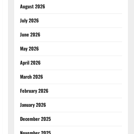
August 2026
July 2026
June 2026
May 2026
April 2026
March 2026
February 2026
January 2026
December 2025
November 2025