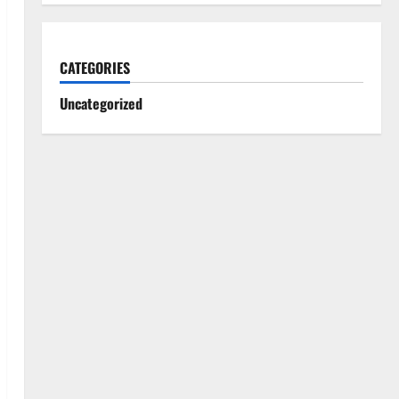
CATEGORIES
Uncategorized