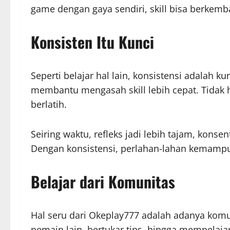
game dengan gaya sendiri, skill bisa berkemb
Konsisten Itu Kunci
Seperti belajar hal lain, konsistensi adalah k
membantu mengasah skill lebih cepat. Tidak 
berlatih.
Seiring waktu, refleks jadi lebih tajam, konse
Dengan konsistensi, perlahan-lahan kemampu
Belajar dari Komunitas
Hal seru dari Okeplay777 adalah adanya komun
pemain lain, bertukar tips, hingga mempelajari