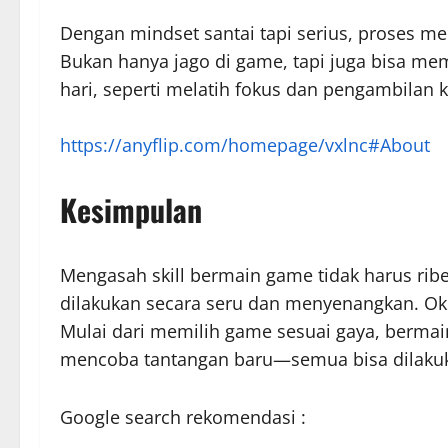
Dengan mindset santai tapi serius, proses me
Bukan hanya jago di game, tapi juga bisa me
hari, seperti melatih fokus dan pengambilan 
https://anyflip.com/homepage/vxlnc#About
Kesimpulan
Mengasah skill bermain game tidak harus rib
dilakukan secara seru dan menyenangkan. Oke
Mulai dari memilih game sesuai gaya, bermain
mencoba tantangan baru—semua bisa dilakukan
Google search rekomendasi :