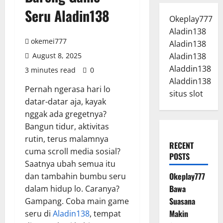
Seru Aladin138
Okeplay777
Aladin138
okemei777
Aladin138
August 8, 2025
Aladin138
Aladdin138
3 minutes read
0
Aladdin138
Pernah ngerasa hari lo
situs slot
datar-datar aja, kayak
nggak ada gregetnya?
Bangun tidur, aktivitas
rutin, terus malamnya
RECENT
cuma scroll media sosial?
POSTS
Saatnya ubah semua itu
Okeplay777
dan tambahin bumbu seru
Bawa
dalam hidup lo. Caranya?
Suasana
Gampang. Coba main game
Makin
seru di
Aladin138
, tempat