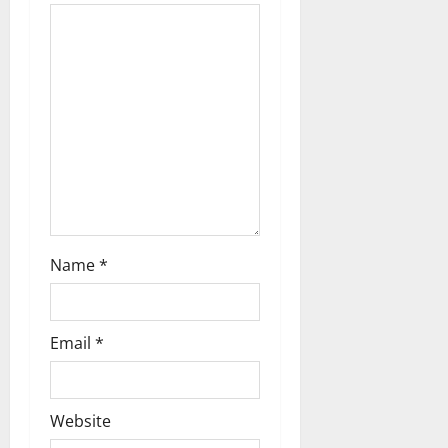
a
t
i
o
n
Name
*
Email
*
Website