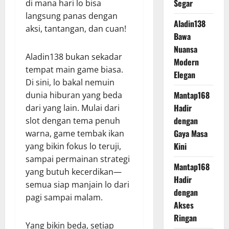
Segar
di mana hari lo bisa
langsung panas dengan
Aladin138
aksi, tantangan, dan cuan!
Bawa
Nuansa
Aladin138 bukan sekadar
Modern
tempat main game biasa.
Elegan
Di sini, lo bakal nemuin
Mantap168
dunia hiburan yang beda
Hadir
dari yang lain. Mulai dari
dengan
slot dengan tema penuh
Gaya Masa
warna, game tembak ikan
Kini
yang bikin fokus lo teruji,
sampai permainan strategi
Mantap168
yang butuh kecerdikan—
Hadir
semua siap manjain lo dari
dengan
pagi sampai malam.
Akses
Ringan
Yang bikin beda, setiap