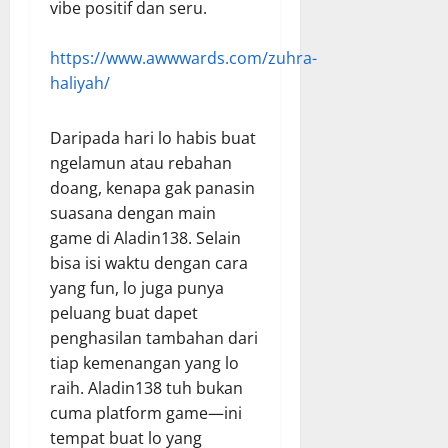
vibe positif dan seru.
https://www.awwwards.com/zuhra-
haliyah/
Daripada hari lo habis buat
ngelamun atau rebahan
doang, kenapa gak panasin
suasana dengan main
game di Aladin138. Selain
bisa isi waktu dengan cara
yang fun, lo juga punya
peluang buat dapet
penghasilan tambahan dari
tiap kemenangan yang lo
raih. Aladin138 tuh bukan
cuma platform game—ini
tempat buat lo yang