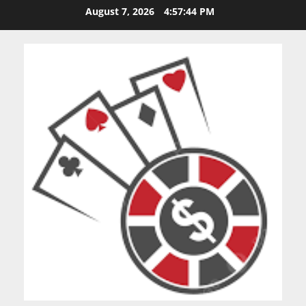
Skip
August 7, 2026
4:57:45 PM
to
content