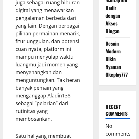
Mantap168
juga sebagai ruang hiburan
Hadir
digital yang menawarkan
dengan
pengalaman berbeda dari
Akses
yang lain. Dengan berbagai
Ringan
pilihan permainan menarik,
fitur unggulan, dan potensi
Desain
cuan nyata, platform ini
Modern
mampu menyulap waktu
Bikin
luangmu jadi momen yang
Nyaman
menyenangkan dan
Okeplay777
menguntungkan. Tak heran
banyak pemain yang
menganggap Aladin138
sebagai “pelarian” dari
RECENT
rutinitas yang
COMMENTS
membosankan.
No
comments
Satu hal yang membuat