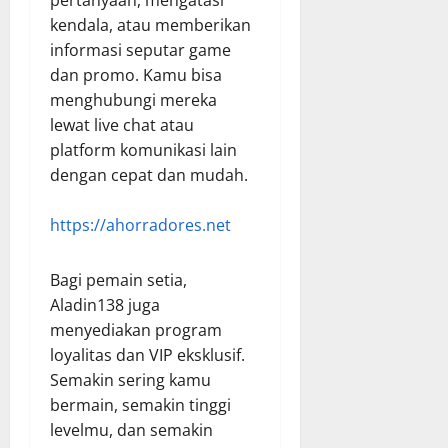
pertanyaan, mengatasi
kendala, atau memberikan
informasi seputar game
dan promo. Kamu bisa
menghubungi mereka
lewat live chat atau
platform komunikasi lain
dengan cepat dan mudah.
https://ahorradores.net
Bagi pemain setia,
Aladin138 juga
menyediakan program
loyalitas dan VIP eksklusif.
Semakin sering kamu
bermain, semakin tinggi
levelmu, dan semakin