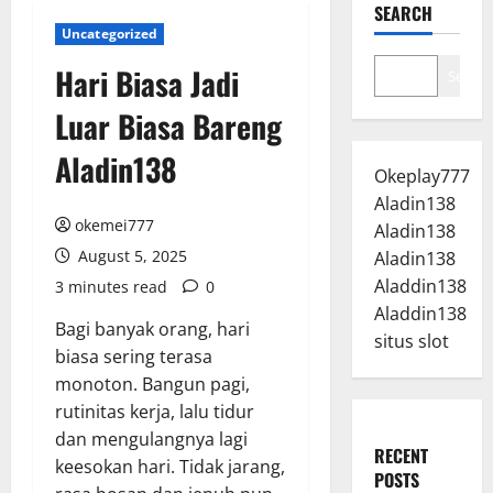
SEARCH
Uncategorized
Hari Biasa Jadi
Search
Luar Biasa Bareng
Aladin138
Okeplay777
Aladin138
okemei777
Aladin138
August 5, 2025
Aladin138
Aladdin138
3 minutes read
0
Aladdin138
Bagi banyak orang, hari
situs slot
biasa sering terasa
monoton. Bangun pagi,
rutinitas kerja, lalu tidur
dan mengulangnya lagi
RECENT
keesokan hari. Tidak jarang,
POSTS