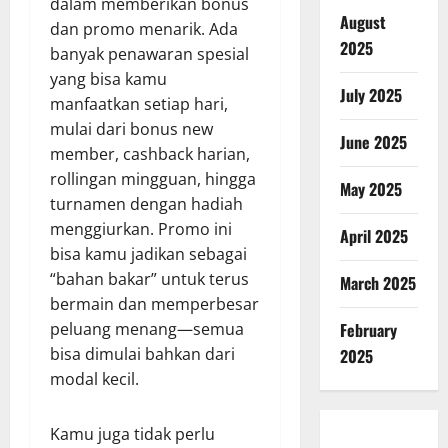
dalam memberikan bonus
August
dan promo menarik. Ada
2025
banyak penawaran spesial
yang bisa kamu
July 2025
manfaatkan setiap hari,
mulai dari bonus new
June 2025
member, cashback harian,
rollingan mingguan, hingga
May 2025
turnamen dengan hadiah
menggiurkan. Promo ini
April 2025
bisa kamu jadikan sebagai
“bahan bakar” untuk terus
March 2025
bermain dan memperbesar
peluang menang—semua
February
bisa dimulai bahkan dari
2025
modal kecil.
Kamu juga tidak perlu