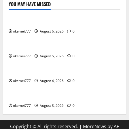
YOU MAY HAVE MISSED
Uncategorized
Okeplay777 Bawa Suasana Makin Segar
okemei777
August 6, 2026
0
Uncategorized
Aladin138 Bawa Nuansa Modern Elegan
okemei777
August 5, 2026
0
Uncategorized
Mantap168 Hadir dengan Gaya Masa Kini
okemei777
August 4, 2026
0
Uncategorized
Mantap168 Hadir dengan Akses Ringan
okemei777
August 3, 2026
0
Copyright © All rights reserved.
|
MoreNews
by AF