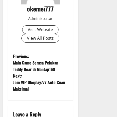
okemei777
Administrator
Visit Website
View All Posts
P
Previous:
Main Game Serasa Pelukan
o
Teddy Bear di Mantap168
Next:
s
Join VIP Okeplay777 Auto Cuan
t
Maksimal
n
a
Leave a Reply