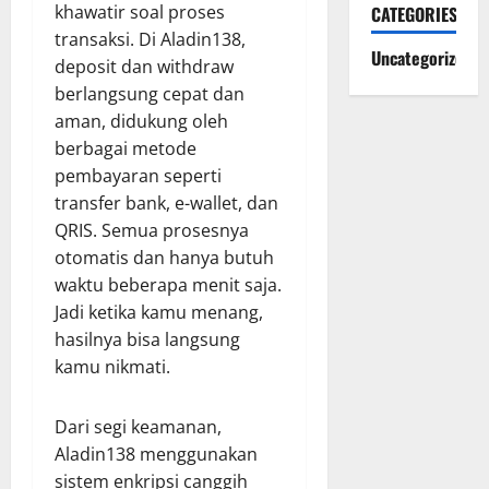
khawatir soal proses
CATEGORIES
transaksi. Di Aladin138,
Uncategorized
deposit dan withdraw
berlangsung cepat dan
aman, didukung oleh
berbagai metode
pembayaran seperti
transfer bank, e-wallet, dan
QRIS. Semua prosesnya
otomatis dan hanya butuh
waktu beberapa menit saja.
Jadi ketika kamu menang,
hasilnya bisa langsung
kamu nikmati.
Dari segi keamanan,
Aladin138 menggunakan
sistem enkripsi canggih