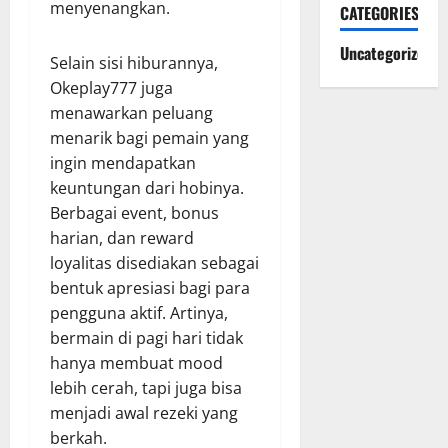
menyenangkan.
CATEGORIES
Uncategorized
Selain sisi hiburannya,
Okeplay777 juga
menawarkan peluang
menarik bagi pemain yang
ingin mendapatkan
keuntungan dari hobinya.
Berbagai event, bonus
harian, dan reward
loyalitas disediakan sebagai
bentuk apresiasi bagi para
pengguna aktif. Artinya,
bermain di pagi hari tidak
hanya membuat mood
lebih cerah, tapi juga bisa
menjadi awal rezeki yang
berkah.