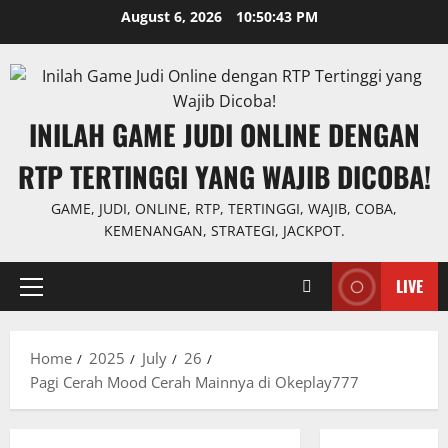
Skip
August 6, 2026
10:50:43 PM
to
content
INILAH GAME JUDI ONLINE DENGAN
RTP TERTINGGI YANG WAJIB DICOBA!
GAME, JUDI, ONLINE, RTP, TERTINGGI, WAJIB, COBA,
KEMENANGAN, STRATEGI, JACKPOT.
LIVE
Primary
Menu
Home
2025
July
26
Pagi Cerah Mood Cerah Mainnya di Okeplay777