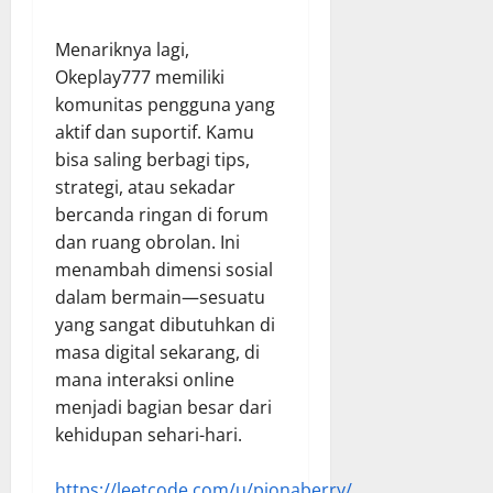
Menariknya lagi,
Okeplay777 memiliki
komunitas pengguna yang
aktif dan suportif. Kamu
bisa saling berbagi tips,
strategi, atau sekadar
bercanda ringan di forum
dan ruang obrolan. Ini
menambah dimensi sosial
dalam bermain—sesuatu
yang sangat dibutuhkan di
masa digital sekarang, di
mana interaksi online
menjadi bagian besar dari
kehidupan sehari-hari.
https://leetcode.com/u/pionaberry/