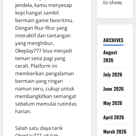
to show.
jendela, kamu menyesap
kopi hangat sambil
bermain game favoritmu.
Dengan fitur-fitur yang
interaktif dan tantangan
ARCHIVES
yang menghibur,
Okeplay777 bisa menjadi
August
teman setia pagi yang
2026
cerah. Platform ini
memberikan pengalaman
July 2026
bermain yang ringan
June 2026
namun seru, cukup untuk
membangkitkan semangat
May 2026
sebelum memulai rutinitas
harian.
April 2026
Salah satu daya tarik
March 2026
Okeplay777 adalah