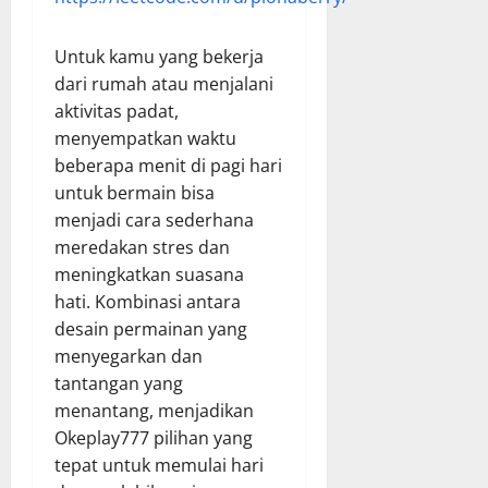
Untuk kamu yang bekerja
dari rumah atau menjalani
aktivitas padat,
menyempatkan waktu
beberapa menit di pagi hari
untuk bermain bisa
menjadi cara sederhana
meredakan stres dan
meningkatkan suasana
hati. Kombinasi antara
desain permainan yang
menyegarkan dan
tantangan yang
menantang, menjadikan
Okeplay777 pilihan yang
tepat untuk memulai hari