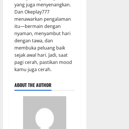
yang juga menyenangkan.
Dan Okeplay777
menawarkan pengalaman
itu—bermain dengan
nyaman, menyambut hari
dengan tawa, dan
membuka peluang baik
sejak awal hari. Jadi, saat
pagi cerah, pastikan mood
kamu juga cerah.
ABOUT THE AUTHOR