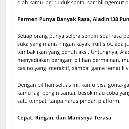
olah kamu lagi duduk santai sambil ngemut pe
Permen Punya Banyak Rasa, Aladin138 Pu
Setiap orang punya selera sendiri soal rasa 
suka yang manis ringan kayak fruit slot, ada 
tembak ikan yang penuh aksi. Untungnya, Ala
menyediakan beragam pilihan permainan, mul
casino yang interaktif, sampai game tematik y
Dengan pilihan seluas ini, kamu bisa gonta-ga
kamu lagi pengin santai, besok mau coba y
satu tempat, tanpa harus pindah platform.
Cepat, Ringan, dan Manisnya Terasa