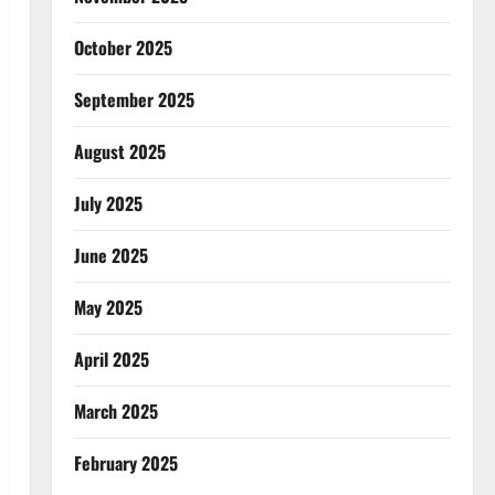
October 2025
September 2025
August 2025
July 2025
June 2025
May 2025
April 2025
March 2025
February 2025