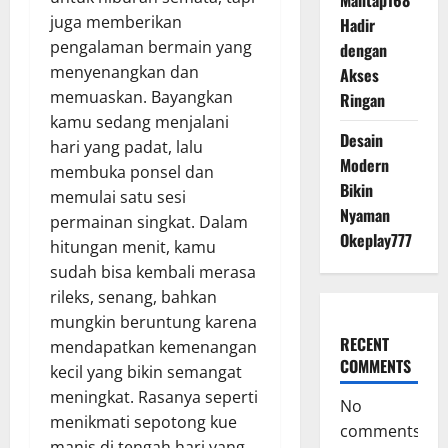
Mantap168
juga memberikan
Hadir
pengalaman bermain yang
dengan
menyenangkan dan
Akses
memuaskan. Bayangkan
Ringan
kamu sedang menjalani
Desain
hari yang padat, lalu
Modern
membuka ponsel dan
Bikin
memulai satu sesi
Nyaman
permainan singkat. Dalam
Okeplay777
hitungan menit, kamu
sudah bisa kembali merasa
rileks, senang, bahkan
mungkin beruntung karena
RECENT
mendapatkan kemenangan
COMMENTS
kecil yang bikin semangat
meningkat. Rasanya seperti
No
menikmati sepotong kue
comments
manis di tengah hari yang