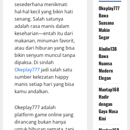
sesederhana menikmati
Okeplay777
hal-hal kecil yang bikin hati
Bawa
senang. Salah satunya
Suasana
adalah rasa manis dalam
Makin
keseharian—entah itu dari
Segar
makanan, minuman favorit,
atau dari hiburan yang bisa
Aladin138
bikin senyum muncul tanpa
Bawa
dipaksa. Di sinilah
Nuansa
Okeplay777
jadi salah satu
Modern
sumber kelezatan happy
Elegan
manis setiap hari yang bisa
Mantap168
kamu andalkan.
Hadir
dengan
Okeplay777 adalah
Gaya Masa
platform game online yang
Kini
dirancang bukan hanya
untuk hiburan semata, tapi