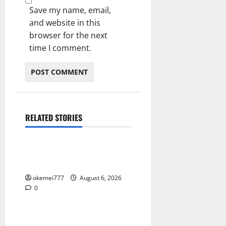
Save my name, email,
and website in this
browser for the next
time I comment.
RELATED STORIES
Uncategorized
Okeplay777 Bawa Suasana
Makin Segar
okemei777
August 6, 2026
0
Uncategorized
Aladin138 Bawa Nuansa