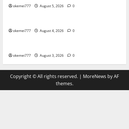
okemei777
August 5, 2026
0
Uncategorized
Mantap168 Hadir dengan Gaya Masa Kini
okemei777
August 4, 2026
0
Uncategorized
Mantap168 Hadir dengan Akses Ringan
okemei777
August 3, 2026
0
Copyright © All rights reserved.
|
MoreNews
by AF
themes.