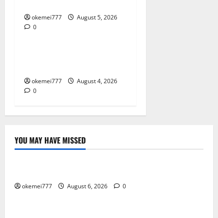
Modern Elegan
okemei777
August 5, 2026
0
Uncategorized
Mantap168 Hadir dengan
Gaya Masa Kini
okemei777
August 4, 2026
0
YOU MAY HAVE MISSED
Uncategorized
Okeplay777 Bawa Suasana Makin Segar
okemei777
August 6, 2026
0
Uncategorized
Aladin138 Bawa Nuansa Modern Elegan