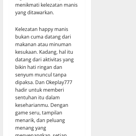
menikmati kelezatan manis
yang ditawarkan.
Kelezatan happy manis
bukan cuma datang dari
makanan atau minuman
kesukaan. Kadang, hal itu
datang dari aktivitas yang
bikin hati ringan dan
senyum muncul tanpa
dipaksa. Dan Okeplay777
hadir untuk memberi
sentuhan itu dalam
keseharianmu. Dengan
game seru, tampilan
menarik, dan peluang
menang yang
menyenangkan, setiap