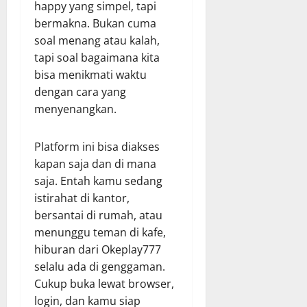
happy yang simpel, tapi
bermakna. Bukan cuma
soal menang atau kalah,
tapi soal bagaimana kita
bisa menikmati waktu
dengan cara yang
menyenangkan.
Platform ini bisa diakses
kapan saja dan di mana
saja. Entah kamu sedang
istirahat di kantor,
bersantai di rumah, atau
menunggu teman di kafe,
hiburan dari Okeplay777
selalu ada di genggaman.
Cukup buka lewat browser,
login, dan kamu siap