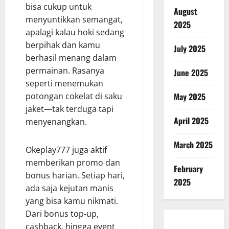
bisa cukup untuk
August
menyuntikkan semangat,
2025
apalagi kalau hoki sedang
berpihak dan kamu
July 2025
berhasil menang dalam
permainan. Rasanya
June 2025
seperti menemukan
potongan cokelat di saku
May 2025
jaket—tak terduga tapi
April 2025
menyenangkan.
March 2025
Okeplay777 juga aktif
memberikan promo dan
February
bonus harian. Setiap hari,
2025
ada saja kejutan manis
yang bisa kamu nikmati.
Dari bonus top-up,
cashback, hingga event