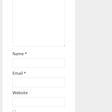
t
i
o
n
Name
*
Email
*
Website