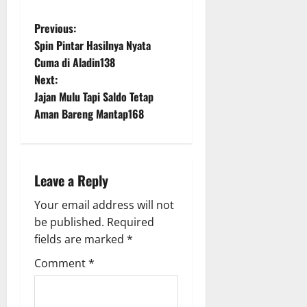
P
Previous:
Spin Pintar Hasilnya Nyata
o
Cuma di Aladin138
Next:
s
Jajan Mulu Tapi Saldo Tetap
t
Aman Bareng Mantap168
n
a
Leave a Reply
v
Your email address will not
be published.
Required
i
fields are marked
*
g
Comment
*
a