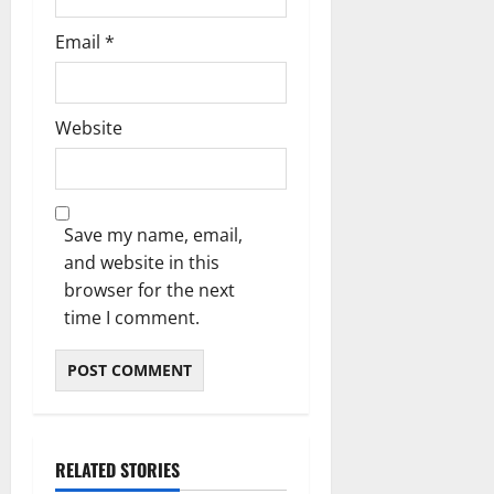
Email
*
Website
Save my name, email,
and website in this
browser for the next
time I comment.
RELATED STORIES
Uncategorized