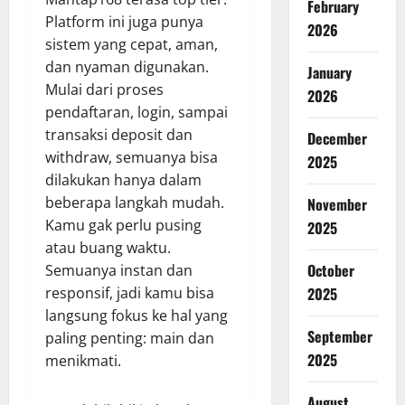
February
Platform ini juga punya
2026
sistem yang cepat, aman,
dan nyaman digunakan.
January
Mulai dari proses
2026
pendaftaran, login, sampai
transaksi deposit dan
December
withdraw, semuanya bisa
2025
dilakukan hanya dalam
beberapa langkah mudah.
November
Kamu gak perlu pusing
2025
atau buang waktu.
October
Semuanya instan dan
responsif, jadi kamu bisa
2025
langsung fokus ke hal yang
September
paling penting: main dan
2025
menikmati.
August