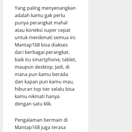
Yang paling menyenangkan
adalah kamu gak perlu
punya perangkat mahal
atau koneksi super cepat
untuk menikmati semua ini.
Mantap168 bisa diakses
dari berbagai perangkat,
baik itu smartphone, tablet,
maupun desktop. Jadi, di
mana pun kamu berada
dan kapan pun kamu mau,
hiburan top tier selalu bisa
kamu nikmati hanya
dengan satu klik.
Pengalaman bermain di
Mantap168 juga terasa