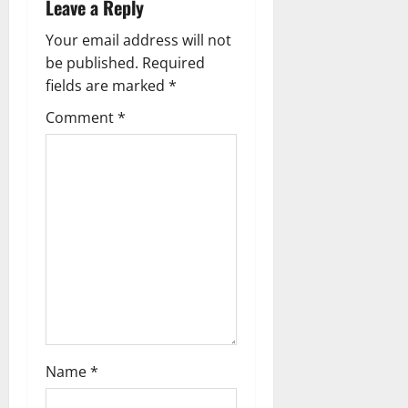
a
Leave a Reply
v
Your email address will not
be published.
Required
i
fields are marked
*
g
Comment
*
a
t
i
o
n
Name
*