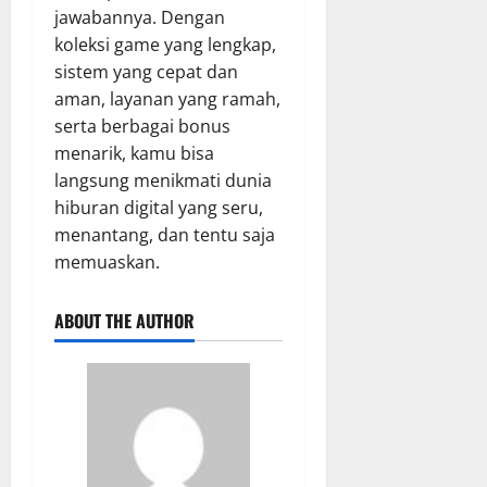
jawabannya. Dengan
koleksi game yang lengkap,
sistem yang cepat dan
aman, layanan yang ramah,
serta berbagai bonus
menarik, kamu bisa
langsung menikmati dunia
hiburan digital yang seru,
menantang, dan tentu saja
memuaskan.
ABOUT THE AUTHOR