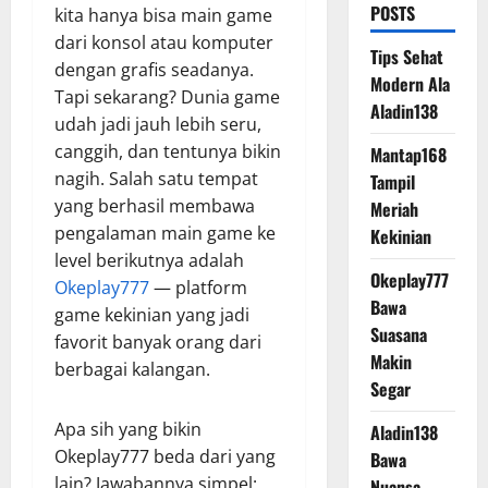
POSTS
kita hanya bisa main game
dari konsol atau komputer
Tips Sehat
dengan grafis seadanya.
Modern Ala
Tapi sekarang? Dunia game
Aladin138
udah jadi jauh lebih seru,
canggih, dan tentunya bikin
Mantap168
nagih. Salah satu tempat
Tampil
yang berhasil membawa
Meriah
pengalaman main game ke
Kekinian
level berikutnya adalah
Okeplay777
Okeplay777
— platform
Bawa
game kekinian yang jadi
Suasana
favorit banyak orang dari
Makin
berbagai kalangan.
Segar
Apa sih yang bikin
Aladin138
Okeplay777 beda dari yang
Bawa
lain? Jawabannya simpel:
Nuansa