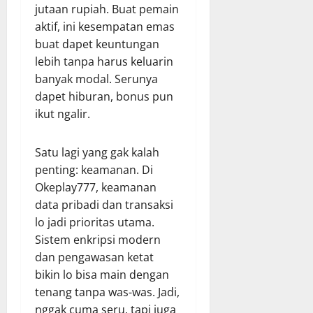
jutaan rupiah. Buat pemain
aktif, ini kesempatan emas
buat dapet keuntungan
lebih tanpa harus keluarin
banyak modal. Serunya
dapet hiburan, bonus pun
ikut ngalir.
Satu lagi yang gak kalah
penting: keamanan. Di
Okeplay777, keamanan
data pribadi dan transaksi
lo jadi prioritas utama.
Sistem enkripsi modern
dan pengawasan ketat
bikin lo bisa main dengan
tenang tanpa was-was. Jadi,
nggak cuma seru, tapi juga