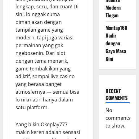
lengkap, seru, dan cuan! Di
Modern
sini, lo nggak cuma
Elegan
dimanjakan dengan
Mantap168
tampilan game yang
Hadir
modern, tapi juga variasi
dengan
permainan yang gak
Gaya Masa
ngebosenin. Dari slot
Kini
dengan tema menarik,
game tembak ikan yang
adiktif, sampai live casino
yang berasa banget
RECENT
atmosfernya — semua bisa
COMMENTS
lo nikmatin hanya dalam
satu platform.
No
comments
Yang bikin Okeplay777
to show.
makin keren adalah sensasi