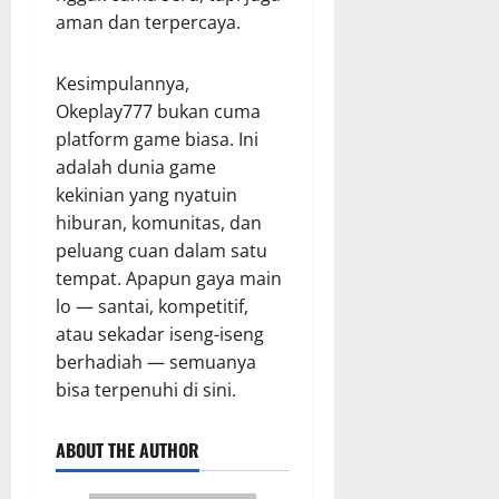
aman dan terpercaya.
Kesimpulannya,
Okeplay777 bukan cuma
platform game biasa. Ini
adalah dunia game
kekinian yang nyatuin
hiburan, komunitas, dan
peluang cuan dalam satu
tempat. Apapun gaya main
lo — santai, kompetitif,
atau sekadar iseng-iseng
berhadiah — semuanya
bisa terpenuhi di sini.
ABOUT THE AUTHOR