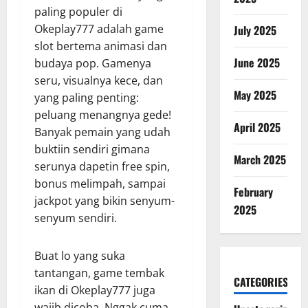
paling populer di
Okeplay777 adalah game
July 2025
slot bertema animasi dan
June 2025
budaya pop. Gamenya
seru, visualnya kece, dan
May 2025
yang paling penting:
peluang menangnya gede!
April 2025
Banyak pemain yang udah
buktiin sendiri gimana
March 2025
serunya dapetin free spin,
bonus melimpah, sampai
February
jackpot yang bikin senyum-
2025
senyum sendiri.
Buat lo yang suka
tantangan, game tembak
CATEGORIES
ikan di Okeplay777 juga
wajib dicoba. Nggak cuma