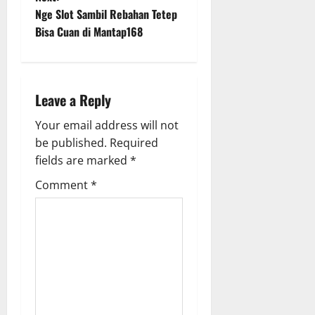
t
Nge Slot Sambil Rebahan Tetep
Bisa Cuan di Mantap168
n
a
Leave a Reply
v
Your email address will not
i
be published.
Required
g
fields are marked
*
Comment
*
a
t
i
o