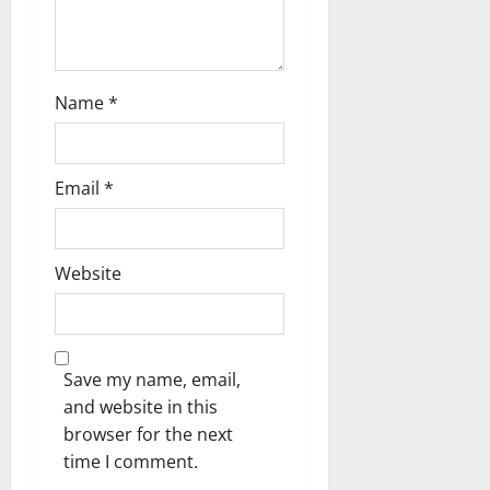
n
Name
*
Email
*
Website
Save my name, email,
and website in this
browser for the next
time I comment.