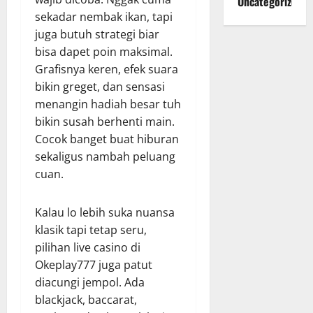
Uncategorized
sekadar nembak ikan, tapi
juga butuh strategi biar
bisa dapet poin maksimal.
Grafisnya keren, efek suara
bikin greget, dan sensasi
menangin hadiah besar tuh
bikin susah berhenti main.
Cocok banget buat hiburan
sekaligus nambah peluang
cuan.
Kalau lo lebih suka nuansa
klasik tapi tetap seru,
pilihan live casino di
Okeplay777 juga patut
diacungi jempol. Ada
blackjack, baccarat,