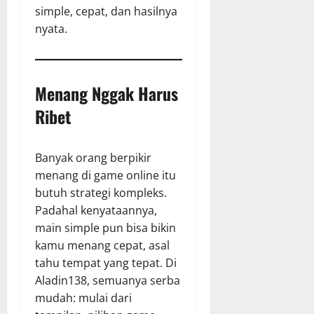
simple, cepat, dan hasilnya
nyata.
Menang Nggak Harus
Ribet
Banyak orang berpikir
menang di game online itu
butuh strategi kompleks.
Padahal kenyataannya,
main simple pun bisa bikin
kamu menang cepat, asal
tahu tempat yang tepat. Di
Aladin138, semuanya serba
mudah: mulai dari