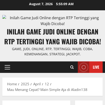
Skip
August 7, 2026
5:55:10 AM
to
content
INILAH GAME JUDI ONLINE DENGAN
RTP TERTINGGI YANG WAJIB DICOBA!
GAME, JUDI, ONLINE, RTP, TERTINGGI, WAJIB, COBA,
KEMENANGAN, STRATEGI, JACKPOT.
LIVE
Primary
Menu
Home
2025
April
12
Mau Menang Cepat? Main Simple Aja di Aladin138