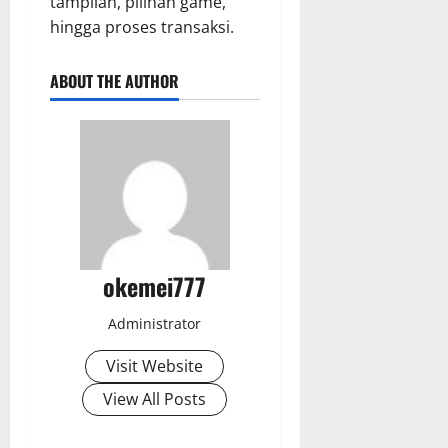
tampilan, pilihan game,
hingga proses transaksi.
ABOUT THE AUTHOR
okemei777
Administrator
Visit Website
View All Posts