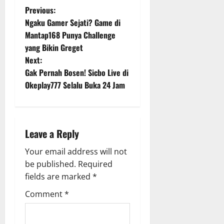
P
Previous:
Ngaku Gamer Sejati? Game di
o
Mantap168 Punya Challenge
yang Bikin Greget
s
Next:
t
Gak Pernah Bosen! Sicbo Live di
Okeplay777 Selalu Buka 24 Jam
n
a
Leave a Reply
v
Your email address will not
i
be published.
Required
g
fields are marked
*
Comment
*
a
t