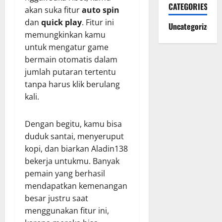
CATEGORIES
akan suka fitur
auto spin
dan
quick play
. Fitur ini
Uncategorized
memungkinkan kamu
untuk mengatur game
bermain otomatis dalam
jumlah putaran tertentu
tanpa harus klik berulang
kali.
Dengan begitu, kamu bisa
duduk santai, menyeruput
kopi, dan biarkan Aladin138
bekerja untukmu. Banyak
pemain yang berhasil
mendapatkan kemenangan
besar justru saat
menggunakan fitur ini,