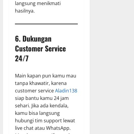
langsung menikmati
hasilnya.
6. Dukungan
Customer Service
24/7
Main kapan pun kamu mau
tanpa khawatir, karena
customer service
Aladin138
siap bantu kamu 24 jam
sehari. Jika ada kendala,
kamu bisa langsung
hubungi tim support lewat
live chat atau WhatsApp.