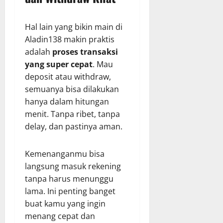
Hal lain yang bikin main di
Aladin138 makin praktis
adalah
proses transaksi
yang super cepat
. Mau
deposit atau withdraw,
semuanya bisa dilakukan
hanya dalam hitungan
menit. Tanpa ribet, tanpa
delay, dan pastinya aman.
Kemenanganmu bisa
langsung masuk rekening
tanpa harus menunggu
lama. Ini penting banget
buat kamu yang ingin
menang cepat dan