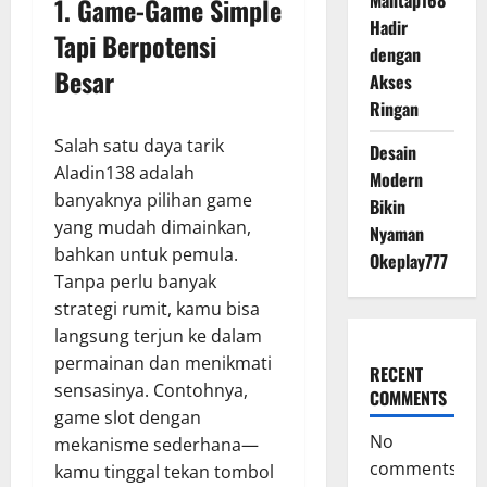
Mantap168
1. Game-Game Simple
Hadir
Tapi Berpotensi
dengan
Besar
Akses
Ringan
Salah satu daya tarik
Desain
Aladin138 adalah
Modern
banyaknya pilihan game
Bikin
yang mudah dimainkan,
Nyaman
bahkan untuk pemula.
Okeplay777
Tanpa perlu banyak
strategi rumit, kamu bisa
langsung terjun ke dalam
permainan dan menikmati
RECENT
sensasinya. Contohnya,
COMMENTS
game slot dengan
No
mekanisme sederhana—
comments
kamu tinggal tekan tombol