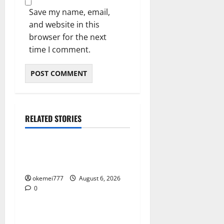
Save my name, email,
and website in this
browser for the next
time I comment.
RELATED STORIES
Uncategorized
Okeplay777 Bawa Suasana
Makin Segar
okemei777
August 6, 2026
0
Uncategorized
Aladin138 Bawa Nuansa