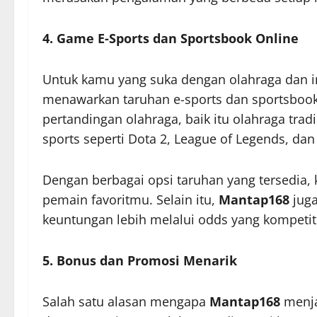
4. Game E-Sports dan Sportsbook Online
Untuk kamu yang suka dengan olahraga dan i
menawarkan taruhan e-sports dan sportsbook 
pertandingan olahraga, baik itu olahraga trad
sports seperti Dota 2, League of Legends, dan
Dengan berbagai opsi taruhan yang tersedia,
pemain favoritmu. Selain itu,
Mantap168
jug
keuntungan lebih melalui odds yang kompetiti
5. Bonus dan Promosi Menarik
Salah satu alasan mengapa
Mantap168
menja