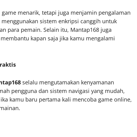
 game menarik, tetapi juga menjamin pengalaman
 menggunakan sistem enkripsi canggih untuk
an para pemain. Selain itu, Mantap168 juga
p membantu kapan saja jika kamu mengalami
raktis
ntap168
selalu mengutamakan kenyamanan
mah pengguna dan sistem navigasi yang mudah,
ika kamu baru pertama kali mencoba game online,
rmainan.