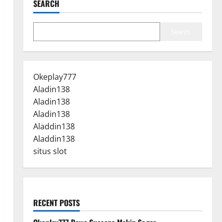
SEARCH
Search
Okeplay777
Aladin138
Aladin138
Aladin138
Aladdin138
Aladdin138
situs slot
RECENT POSTS