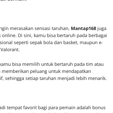
ngin merasakan sensasi taruhan,
Mantap168
juga
online. Di sini, kamu bisa bertaruh pada berbagai
isional seperti sepak bola dan basket, maupun e-
 Valorant.
 kamu bisa memilih untuk bertaruh pada tim atau
a memberikan peluang untuk mendapatkan
f, sehingga setiap taruhan menjadi lebih menarik.
di tempat favorit bagi para pemain adalah bonus