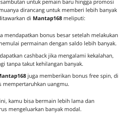
us sambutan untuk pemain baru hingga promosi
emuanya dirancang untuk memberi lebih banyak
itawarkan di
Mantap168
meliputi:
sa mendapatkan bonus besar setelah melakukan
 memulai permainan dengan saldo lebih banyak.
ndapatkan cashback jika mengalami kekalahan,
i tanpa takut kehilangan banyak.
Mantap168
juga memberikan bonus free spin, di
us mempertaruhkan uangmu.
ni, kamu bisa bermain lebih lama dan
rus mengeluarkan banyak modal.