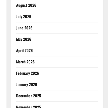
August 2026
July 2026
June 2026
May 2026
April 2026
March 2026
February 2026
January 2026
December 2025
November 2025