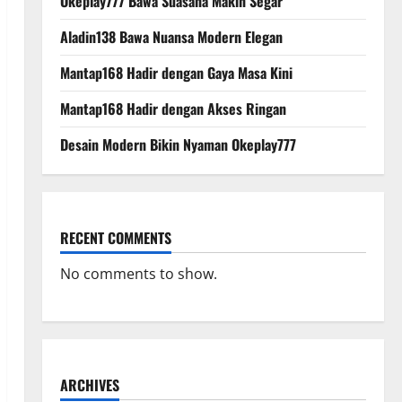
Okeplay777 Bawa Suasana Makin Segar
Aladin138 Bawa Nuansa Modern Elegan
Mantap168 Hadir dengan Gaya Masa Kini
Mantap168 Hadir dengan Akses Ringan
Desain Modern Bikin Nyaman Okeplay777
RECENT COMMENTS
No comments to show.
ARCHIVES