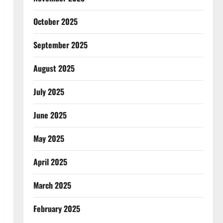
October 2025
September 2025
August 2025
July 2025
June 2025
May 2025
April 2025
March 2025
February 2025