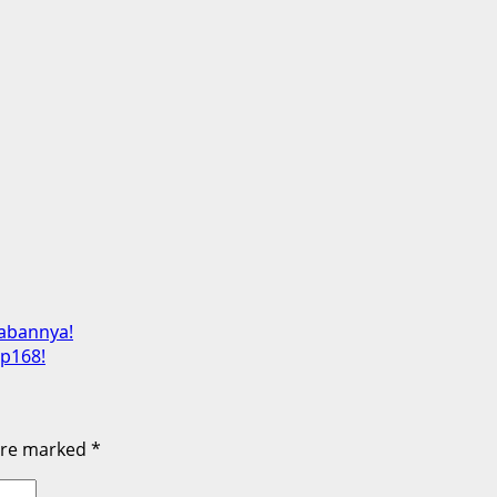
wabannya!
p168!
 are marked
*