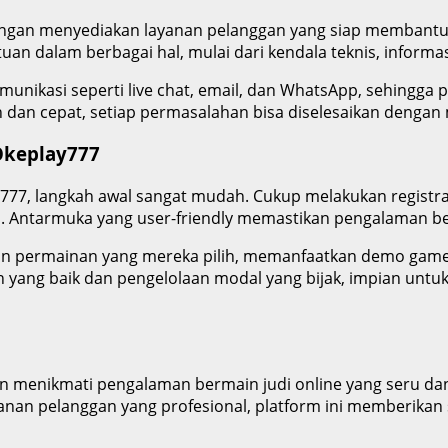
an menyediakan layanan pelanggan yang siap membantu k
uan dalam berbagai hal, mulai dari kendala teknis, inform
munikasi seperti live chat, email, dan WhatsApp, sehingga
an cepat, setiap permasalahan bisa diselesaikan dengan 
Okeplay777
777, langkah awal sangat mudah. Cukup melakukan registra
n. Antarmuka yang user-friendly memastikan pengalaman be
n permainan yang mereka pilih, memanfaatkan demo game ya
ang baik dan pengelolaan modal yang bijak, impian untuk
ingin menikmati pengalaman bermain judi online yang seru 
ayanan pelanggan yang profesional, platform ini memberik