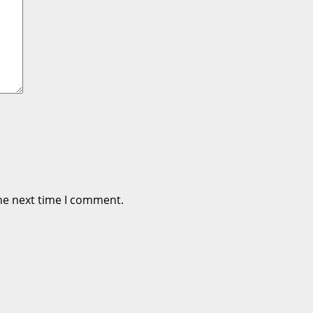
he next time I comment.