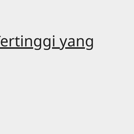
ertinggi yang