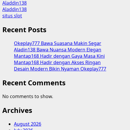
Aladdin138
Aladdin138
situs slot
Recent Posts
Okeplay777 Bawa Suasana Makin Segar
Aladin138 Bawa Nuansa Modern Elegan
Mantap168 Hadir dengan Gaya Masa Kini
Mantap168 Hadir dengan Akses Ringan
Desain Modern Bikin Nyaman Okeplay777
Recent Comments
No comments to show.
Archives
August 2026