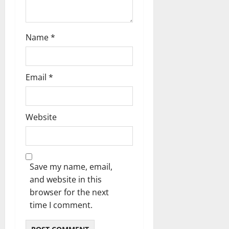
Name
*
Email
*
Website
Save my name, email,
and website in this
browser for the next
time I comment.