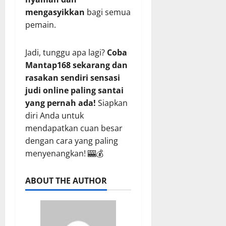
mengasyikkan
bagi semua
pemain.
Jadi, tunggu apa lagi?
Coba
Mantap168 sekarang dan
rasakan sendiri sensasi
judi online paling santai
yang pernah ada!
Siapkan
diri Anda untuk
mendapatkan cuan besar
dengan cara yang paling
menyenangkan! 🎰💰
ABOUT THE AUTHOR