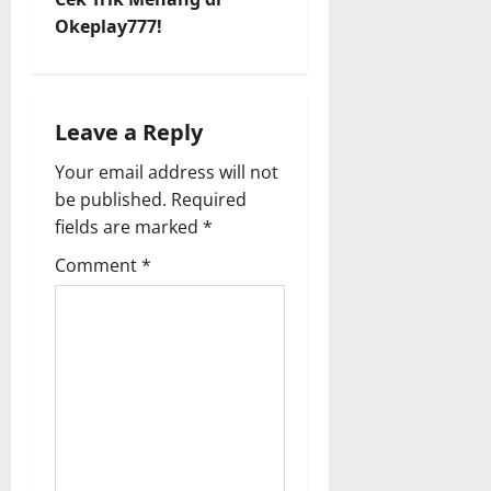
n
Okeplay777!
a
v
Leave a Reply
i
Your email address will not
be published.
Required
g
fields are marked
*
a
Comment
*
t
i
o
n