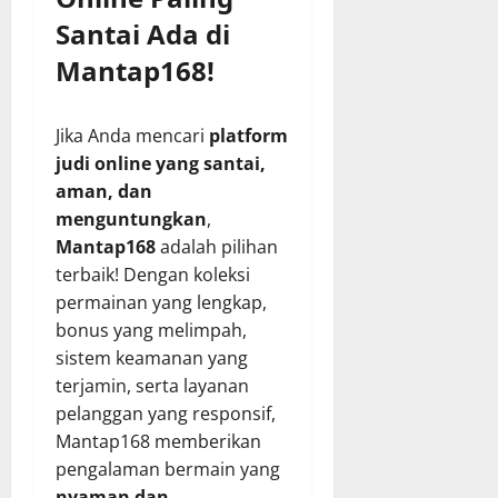
Santai Ada di
Mantap168!
Jika Anda mencari
platform
judi online yang santai,
aman, dan
menguntungkan
,
Mantap168
adalah pilihan
terbaik! Dengan koleksi
permainan yang lengkap,
bonus yang melimpah,
sistem keamanan yang
terjamin, serta layanan
pelanggan yang responsif,
Mantap168 memberikan
pengalaman bermain yang
nyaman dan