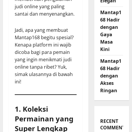
Elegan
judi online yang paling
Mantap1
santai dan menyenangkan.
68 Hadir
dengan
Jadi, apa yang membuat
Gaya
Mantap168 begitu spesial?
Masa
Kenapa platform ini wajib
Kini
dicoba bagi para pemain
yang ingin menikmati judi
Mantap1
online tanpa ribet? Yuk,
68 Hadir
simak ulasannya di bawah
dengan
ini!
Akses
Ringan
1. Koleksi
Permainan yang
RECENT
Super Lengkap
COMMENTS