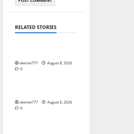
RELATED STORIES
Uncategorized
Mantap168 Tampil
Meriah Kekinian
okemei777
August 8, 2026
0
Uncategorized
Okeplay777 Bawa
Suasana Makin Segar
okemei777
August 6, 2026
0
Uncategorized
Aladin138 Bawa
Nuansa Modern