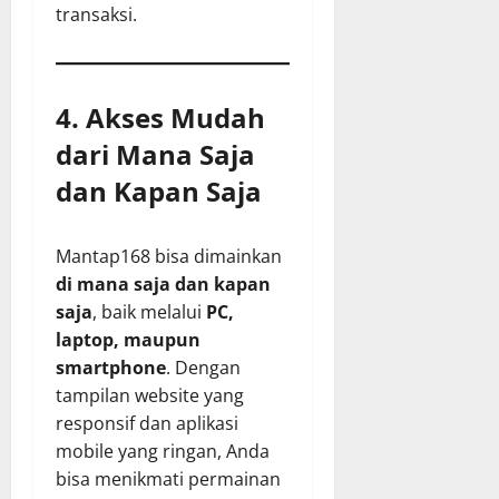
transaksi.
4. Akses Mudah
dari Mana Saja
dan Kapan Saja
Mantap168 bisa dimainkan
di mana saja dan kapan
saja
, baik melalui
PC,
laptop, maupun
smartphone
. Dengan
tampilan website yang
responsif dan aplikasi
mobile yang ringan, Anda
bisa menikmati permainan