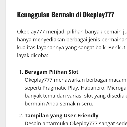
Keunggulan Bermain di Okeplay777
Okeplay777 menjadi pilihan banyak pemain jud
hanya menyediakan berbagai jenis permainan 
kualitas layanannya yang sangat baik. Berik
layak dicoba:
Beragam Pilihan Slot
Okeplay777 menawarkan berbagai macam p
seperti Pragmatic Play, Habanero, Microga
banyak tema dan variasi slot yang dised
bermain Anda semakin seru.
Tampilan yang User-Friendly
Desain antarmuka Okeplay777 sangat sed