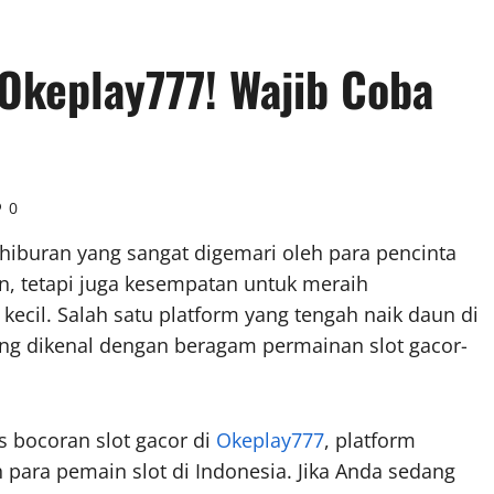
 Okeplay777! Wajib Coba
0
n hiburan yang sangat digemari oleh para pencinta
, tetapi juga kesempatan untuk meraih
ecil. Salah satu platform yang tengah naik daun di
ang dikenal dengan beragam permainan slot gacor-
s bocoran slot gacor di
Okeplay777
, platform
para pemain slot di Indonesia. Jika Anda sedang