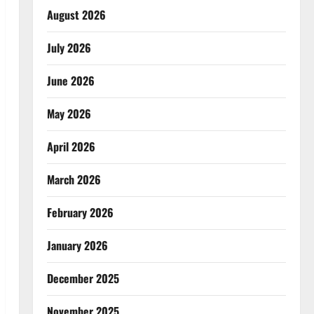
August 2026
July 2026
June 2026
May 2026
April 2026
March 2026
February 2026
January 2026
December 2025
November 2025