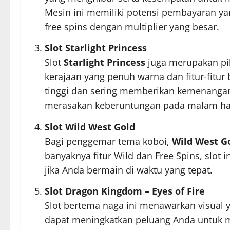
Mesin ini memiliki potensi pembayaran yan
free spins dengan multiplier yang besar.
Slot Starlight Princess
Slot
Starlight Princess
juga merupakan pil
kerajaan yang penuh warna dan fitur-fitur 
tinggi dan sering memberikan kemenangan 
merasakan keberuntungan pada malam har
Slot Wild West Gold
Bagi penggemar tema koboi,
Wild West G
banyaknya fitur Wild dan Free Spins, slot
jika Anda bermain di waktu yang tepat.
Slot Dragon Kingdom – Eyes of Fire
Slot bertema naga ini menawarkan visual 
dapat meningkatkan peluang Anda untuk m