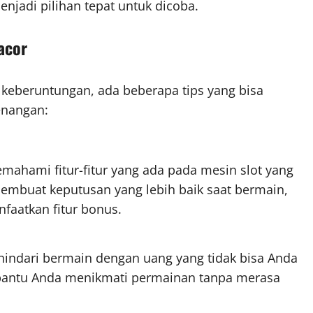
enjadi pilihan tepat untuk dicoba.
acor
keberuntungan, ada beberapa tips yang bisa
nangan:
ahami fitur-fitur yang ada pada mesin slot yang
embuat keputusan yang lebih baik saat bermain,
faatkan fitur bonus.
indari bermain dengan uang yang tidak bisa Anda
bantu Anda menikmati permainan tanpa merasa