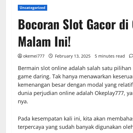
Uncategorized
Bocoran Slot Gacor di
Malam Ini!
okemei777
February 13, 2025
5 minutes read
Bermain slot online adalah salah satu piliha
game daring. Tak hanya menawarkan keseruan
kemenangan besar dengan modal yang relatif k
dunia perjudian online adalah Okeplay777, y
nya.
Pada kesempatan kali ini, kita akan membaha
terpercaya yang sudah banyak digunakan oleh 