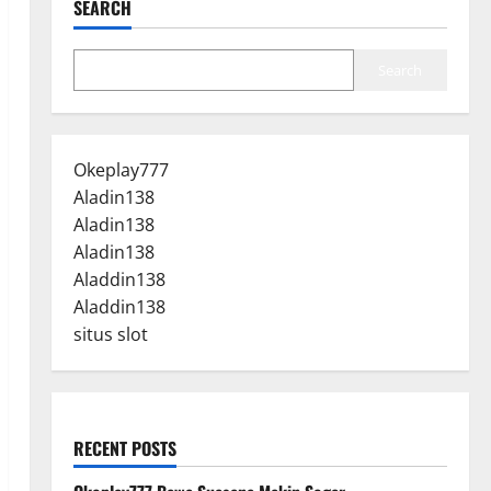
SEARCH
Search
Okeplay777
Aladin138
Aladin138
Aladin138
Aladdin138
Aladdin138
situs slot
RECENT POSTS