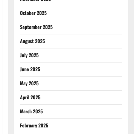
October 2025
September 2025
August 2025
July 2025
June 2025
May 2025
April 2025
March 2025
February 2025