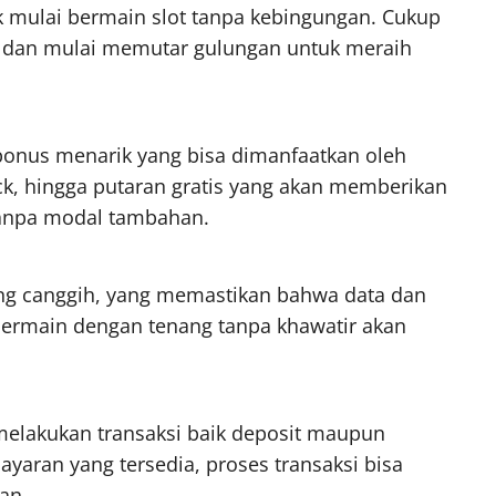
 mulai bermain slot tanpa kebingungan. Cukup
n, dan mulai memutar gulungan untuk meraih
onus menarik yang bisa dimanfaatkan oleh
ck, hingga putaran gratis yang akan memberikan
anpa modal tambahan.
ang canggih, yang memastikan bahwa data dan
bermain dengan tenang tanpa khawatir akan
lakukan transaksi baik deposit maupun
aran yang tersedia, proses transaksi bisa
an.