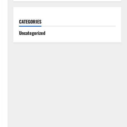
CATEGORIES
Uncategorized